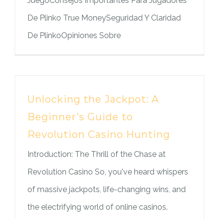
JuegoConsejos Importantes Para Jugadores
De Plinko True MoneySeguridad Y Claridad
De PlinkoOpiniones Sobre
Unlocking the Jackpot: A
Beginner’s Guide to
Revolution Casino Hunting
Introduction: The Thrill of the Chase at
Revolution Casino So, you've heard whispers
of massive jackpots, life-changing wins, and
the electrifying world of online casinos.