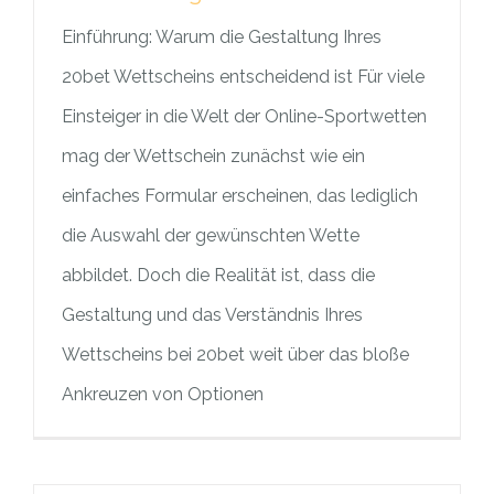
Einführung: Warum die Gestaltung Ihres
20bet Wettscheins entscheidend ist Für viele
Einsteiger in die Welt der Online-Sportwetten
mag der Wettschein zunächst wie ein
einfaches Formular erscheinen, das lediglich
die Auswahl der gewünschten Wette
abbildet. Doch die Realität ist, dass die
Gestaltung und das Verständnis Ihres
Wettscheins bei 20bet weit über das bloße
Ankreuzen von Optionen