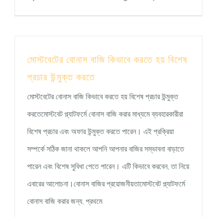
মোস্টবেটের বোনাস বাজি কিভাবে করতে হয় বিশেষ
প্রচার উন্মুক্ত করতে
মোস্টবেটের বোনাস বাজি কিভাবে করতে হয় বিশেষ প্রচার উন্মুক্ত
করতেমোস্টবেট প্ল্যাটফর্মে বোনাস বাজি করার মাধ্যমে ব্যবহারকারীরা
বিশেষ প্রচার এবং অফার উন্মুক্ত করতে পারেন। এই প্রক্রিয়া
সম্পর্কে সঠিক জানা থাকলে আপনি আপনার বাজির সম্ভাবনা বাড়াতে
পারেন এবং বিশেষ সুবিধা পেতে পারেন। এটি কিভাবে করবেন, তা নিয়ে
এবারের আলোচনা।বোনাস বাজির প্রয়োজনীয়তামোস্টবেট প্ল্যাটফর্মে
বোনাস বাজি করার জন্য, প্রথমে