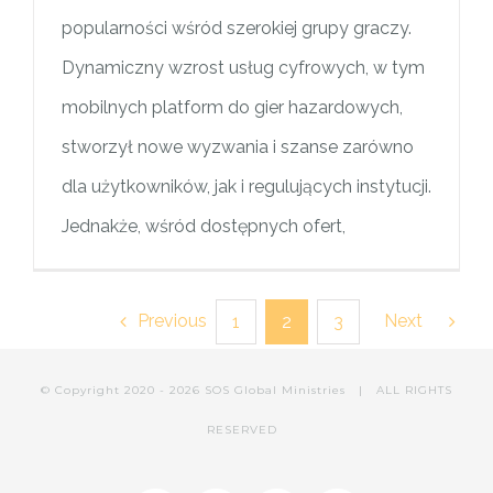
popularności wśród szerokiej grupy graczy.
Dynamiczny wzrost usług cyfrowych, w tym
mobilnych platform do gier hazardowych,
stworzył nowe wyzwania i szanse zarówno
dla użytkowników, jak i regulujących instytucji.
Jednakże, wśród dostępnych ofert,
Previous
Next
1
2
3
© Copyright 2020 -
2026 SOS Global Ministries | ALL RIGHTS
RESERVED