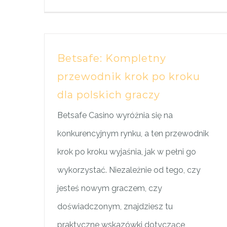
Betsafe: Kompletny
przewodnik krok po kroku
dla polskich graczy
Betsafe Casino wyróżnia się na
konkurencyjnym rynku, a ten przewodnik
krok po kroku wyjaśnia, jak w pełni go
wykorzystać. Niezależnie od tego, czy
jesteś nowym graczem, czy
doświadczonym, znajdziesz tu
praktyczne wskazówki dotyczące