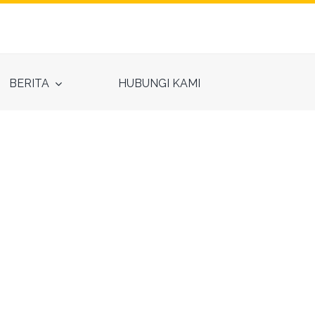
BERITA
HUBUNGI KAMI