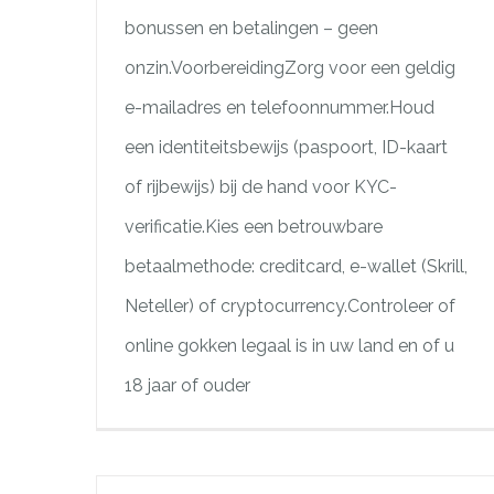
bonussen en betalingen – geen
onzin.VoorbereidingZorg voor een geldig
e-mailadres en telefoonnummer.Houd
een identiteitsbewijs (paspoort, ID-kaart
of rijbewijs) bij de hand voor KYC-
verificatie.Kies een betrouwbare
betaalmethode: creditcard, e-wallet (Skrill,
Neteller) of cryptocurrency.Controleer of
online gokken legaal is in uw land en of u
18 jaar of ouder