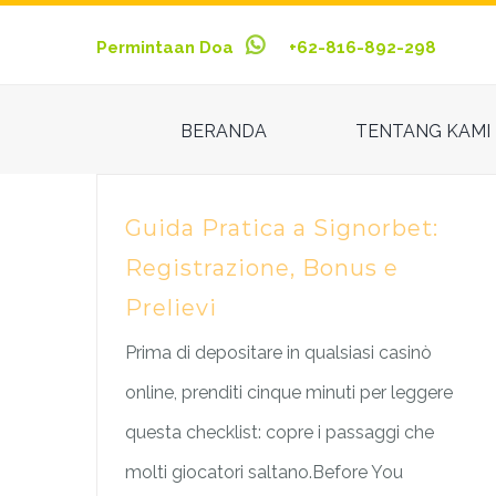
Skip
Permintaan Doa
+62-816-892-298
to
content
BERANDA
TENTANG KAMI
Guida Pratica a Signorbet:
Registrazione, Bonus e
Prelievi
Prima di depositare in qualsiasi casinò
online, prenditi cinque minuti per leggere
questa checklist: copre i passaggi che
molti giocatori saltano.Before You