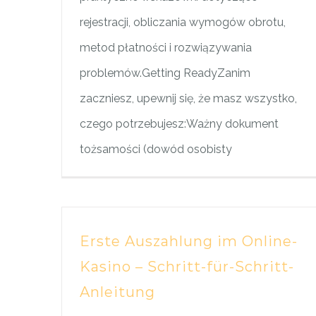
rejestracji, obliczania wymogów obrotu,
metod płatności i rozwiązywania
problemów.Getting ReadyZanim
zaczniesz, upewnij się, że masz wszystko,
czego potrzebujesz:Ważny dokument
tożsamości (dowód osobisty
Erste Auszahlung im Online-
Kasino – Schritt-für-Schritt-
Anleitung