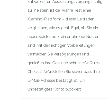
\nDen ersten Auszahlungsvorgang richtig
zu meistern, ist der wahre Test einer
iGaming-Plattform – dieser Leitfaden
zeigt Ihnen, wie es geht. Egal, ob Sie ein
neuer Spieler oder ein erfahrener Nutzer
sind, mit den richtigen Vorbereitungen
vermeiden Sie Verzögerungen und
genießen Ihre Gewinne schneller.\nQuick
Checklist\n\nStellen Sie sicher, dass Ihre
E-Mail-Adresse bestätigt ist. Ein
unbestätigtes Konto blockiert