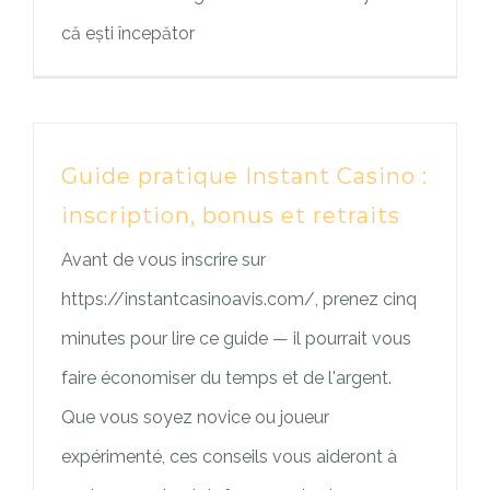
PILAR MEDIA
CERITA SOS
că ești începător
PILAR PELAYANAN KEMASYARAKATAN
AGENDA SOS
Guide pratique Instant Casino :
inscription, bonus et retraits
Avant de vous inscrire sur
https://instantcasinoavis.com/, prenez cinq
minutes pour lire ce guide — il pourrait vous
faire économiser du temps et de l'argent.
Que vous soyez novice ou joueur
expérimenté, ces conseils vous aideront à