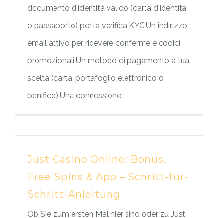
documento d'identità valido (carta d'identità
o passaporto) per la verifica KYC.Un indirizzo
email attivo per ricevere conferme e codici
promozionali.Un metodo di pagamento a tua
scelta (carta, portafoglio elettronico o
bonifico).Una connessione
Just Casino Online: Bonus,
Free Spins & App – Schritt-für-
Schritt-Anleitung
Ob Sie zum ersten Mal hier sind oder zu Just