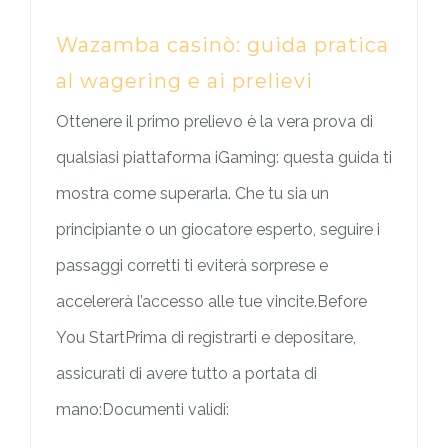
Wazamba casinò: guida pratica
al wagering e ai prelievi
Ottenere il primo prelievo è la vera prova di
qualsiasi piattaforma iGaming: questa guida ti
mostra come superarla. Che tu sia un
principiante o un giocatore esperto, seguire i
passaggi corretti ti eviterà sorprese e
accelererà l’accesso alle tue vincite.Before
You StartPrima di registrarti e depositare,
assicurati di avere tutto a portata di
mano:Documenti validi: