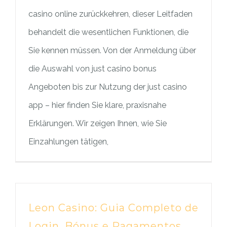
casino online zurückkehren, dieser Leitfaden
behandelt die wesentlichen Funktionen, die
Sie kennen müssen. Von der Anmeldung über
die Auswahl von just casino bonus
Angeboten bis zur Nutzung der just casino
app – hier finden Sie klare, praxisnahe
Erklärungen. Wir zeigen Ihnen, wie Sie
Einzahlungen tätigen,
Leon Casino: Guia Completo de
Login, Bónus e Pagamentos