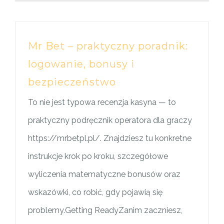
Mr Bet – praktyczny poradnik:
logowanie, bonusy i
bezpieczeństwo
To nie jest typowa recenzja kasyna — to
praktyczny podręcznik operatora dla graczy
https://mrbetpl.pl/. Znajdziesz tu konkretne
instrukcje krok po kroku, szczegółowe
wyliczenia matematyczne bonusów oraz
wskazówki, co robić, gdy pojawią się
problemy.Getting ReadyZanim zaczniesz,