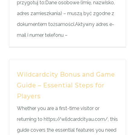
przygotuj to:Dane osobowe (imię, nazwisko,
adres zamieszkania) – muszą być zgodne z
dokumentem tożsamości.Aktywny adres e-
mail i numer telefonu –
Wildcardcity Bonus and Game
Guide – Essential Steps for
Players
Whether you are a first-time visitor or
returning to https://wildcardcityau.com/, this
guide covers the essential features you need