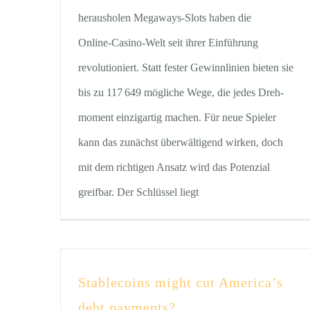
herausholen Megaways‑Slots haben die
Online‑Casino‑Welt seit ihrer Einführung
revolutioniert. Statt fester Gewinnlinien bieten sie
bis zu 117 649 mögliche Wege, die jedes Dreh­
moment einzigartig machen. Für neue Spieler
kann das zunächst überwältigend wirken, doch
mit dem richtigen Ansatz wird das Potenzial
greifbar. Der Schlüssel liegt
Stablecoins might cut America’s
debt payments?