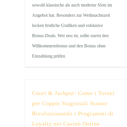
sowohl klassische als auch moderne Slots im
Angebot hat. Besonders zur Weihnachtszeit
locken festliche Grafiken und exklusive
Bonus‑Deals. Wer neu ist, sollte zuerst den
Willkommensbonus und den Bonus ohne
Einzahlung prüfen
Cuori & Jackpot: Come i Tornei
per Coppie Stagionali Stanno
Rivoluzionando i Programmi di
Loyalty nei Casinò Online