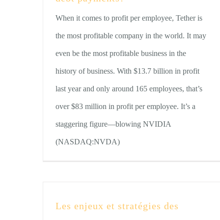
When it comes to profit per employee, Tether is
the most profitable company in the world. It may
even be the most profitable business in the
history of business. With $13.7 billion in profit
last year and only around 165 employees, that’s
over $83 million in profit per employee. It’s a
staggering figure—blowing NVIDIA
(NASDAQ:NVDA)
Les enjeux et stratégies des