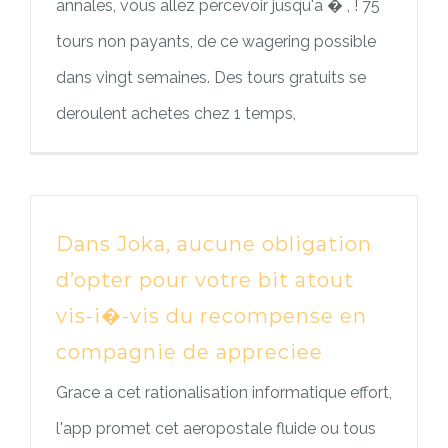
annales, vous allez percevoir jusqu'a � , ! 75
tours non payants, de ce wagering possible
dans vingt semaines. Des tours gratuits se
deroulent achetes chez 1 temps,
Dans Joka, aucune obligation
d’opter pour votre bit atout
vis-i�-vis du recompense en
compagnie de appreciee
Grace a cet rationalisation informatique effort,
l'app promet cet aeropostale fluide ou tous