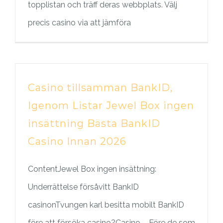
topplistan och träff deras webbplats. Välj
precis casino via att jämföra
Casino tillsamman BankID,
Igenom Listar Jewel Box ingen
insättning Bästa BankID
Casino Innan 2026
ContentJewel Box ingen insättning:
Underrättelse försåvitt BankID
casinonTvungen karl besitta mobilt BankID
före att försöka casino?Casino – Före de som