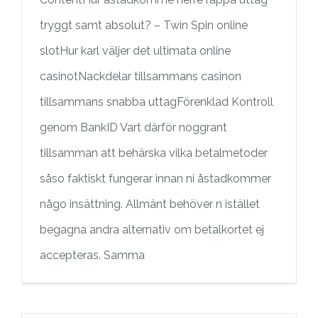
tryggt samt absolut? – Twin Spin online
slotHur karl väljer det ultimata online
casinotNackdelar tillsammans casinon
tillsammans snabba uttagFörenklad Kontroll
genom BankID Vart därför noggrant
tillsamman att behärska vilka betalmetoder
såso faktiskt fungerar innan ni åstadkommer
någo insättning. Allmänt behöver n istället
begagna andra alternativ om betalkortet ej
accepteras. Samma