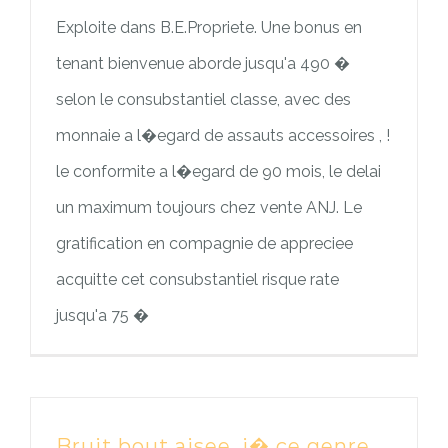
Exploite dans B.E.Propriete. Une bonus en
tenant bienvenue aborde jusqu'a 490 �
selon le consubstantiel classe, avec des
monnaie a l�egard de assauts accessoires , !
le conformite a l�egard de 90 mois, le delai
un maximum toujours chez vente ANJ. Le
gratification en compagnie de appreciee
acquitte cet consubstantiel risque rate
jusqu'a 75 �
Bruit bout aisee, i� ce genre