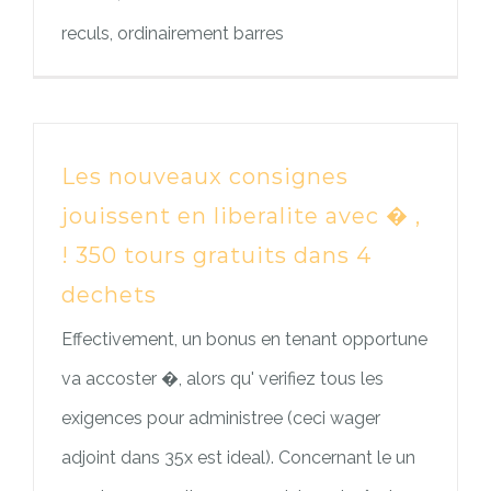
reculs, ordinairement barres
Les nouveaux consignes
jouissent en liberalite avec � ,
! 350 tours gratuits dans 4
dechets
Effectivement, un bonus en tenant opportune
va accoster �, alors qu' verifiez tous les
exigences pour administree (ceci wager
adjoint dans 35x est ideal). Concernant le un