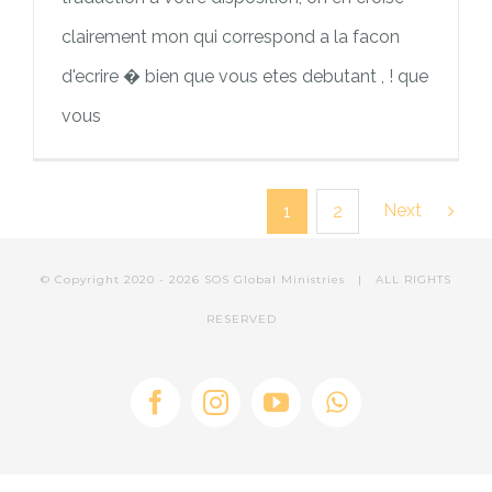
clairement mon qui correspond a la facon
d'ecrire � bien que vous etes debutant , ! que
vous
Next
1
2
© Copyright 2020 -
2026 SOS Global Ministries | ALL RIGHTS
RESERVED
Facebook
Instagram
YouTube
WhatsApp