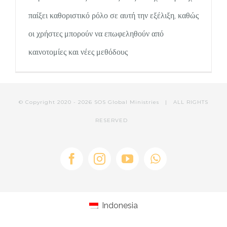
PILAR MEDIA
CERITA SOS
παίξει καθοριστικό ρόλο σε αυτή την εξέλιξη, καθώς
οι χρήστες μπορούν να επωφεληθούν από
PILAR PELAYANAN KEMASYARAKATAN
AGENDA SOS
καινοτομίες και νέες μεθόδους
© Copyright 2020 -
2026 SOS Global Ministries | ALL RIGHTS
RESERVED
Facebook
Instagram
YouTube
WhatsApp
Indonesia