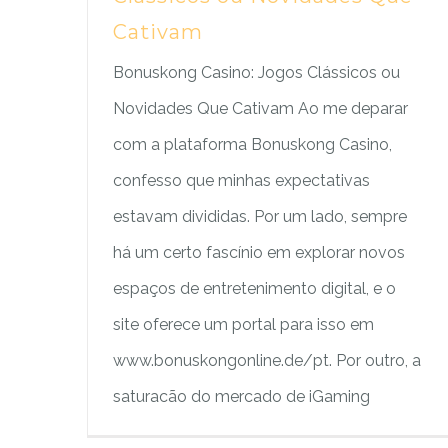
Cativam
Bonuskong Casino: Jogos Clássicos ou
Novidades Que Cativam Ao me deparar
com a plataforma Bonuskong Casino,
confesso que minhas expectativas
estavam divididas. Por um lado, sempre
há um certo fascínio em explorar novos
espaços de entretenimento digital, e o
site oferece um portal para isso em
www.bonuskongonline.de/pt. Por outro, a
saturacão do mercado de iGaming