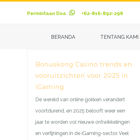
Skip
Permintaan Doa
+62-816-892-298
to
content
BERANDA
TENTANG KAMI
Bonuskong Casino trends en
vooruitzichten voor 2025 in
iGaming
De wereld van online gokken verandert
voortdurend, en 2025 belooft weer een
jaar te worden vol nieuwe ontwikkelingen
en verfijningen in de iGaming-sector. Veel