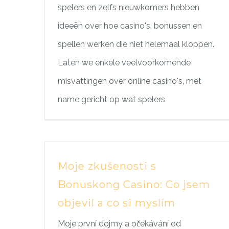
spelers en zelfs nieuwkomers hebben
ideeën over hoe casino's, bonussen en
spellen werken die niet helemaal kloppen.
Laten we enkele veelvoorkomende
misvattingen over online casino's, met
name gericht op wat spelers
Moje zkušenosti s
Bonuskong Casino: Co jsem
objevil a co si myslím
Moje první dojmy a očekávání od