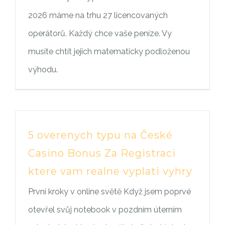
PILAR MEDIA
CERITA SOS
2026 máme na trhu 27 licencovaných
operátorů. Každý chce vaše peníze. Vy
PILAR PELAYANAN KEMASYARAKATAN
AGENDA SOS
musíte chtít jejich matematicky podloženou
výhodu.
5 overenych typu na České
Casino Bonus Za Registraci
ktere vam realne vyplati vyhry
První kroky v online světě Když jsem poprvé
otevřel svůj notebook v pozdním úterním