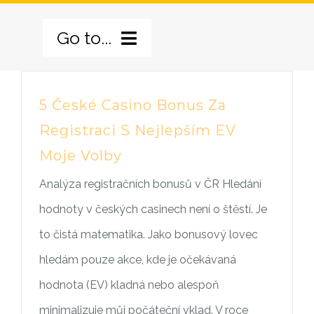
Skip
Go to...
to
content
BERANDA
5 České Casino Bonus Za
Registraci S Nejlepším EV
TENTANG KAMI
Moje Volby
PILAR PROGRAM
SEJARAH
Analýza registračních bonusů v ČR Hledání
GALERI
VISI MISI
PILAR PELATIHAN
hodnoty v českých casinech není o štěstí. Je
to čistá matematika. Jako bonusový lovec
BERITA
PROFIL
PILAR KESAKSIAN
hledám pouze akce, kde je očekávaná
hodnota (EV) kladná nebo alespoň
HUBUNGI KAMI
LOGO BARU
PILAR PELAYANAN
BERITA UTAMA
minimalizuje můj počáteční vklad. V roce