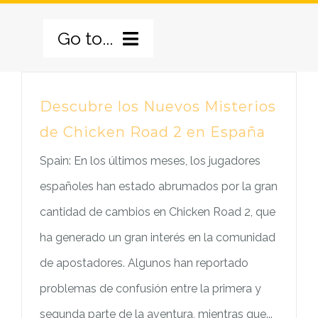
Skip
Go to...
to
content
BERANDA
Descubre los Nuevos Misterios
de Chicken Road 2 en España
TENTANG KAMI
Spain: En los últimos meses, los jugadores
PILAR PROGRAM
SEJARAH
españoles han estado abrumados por la gran
GALERI
VISI MISI
PILAR PELATIHAN
cantidad de cambios en Chicken Road 2, que
ha generado un gran interés en la comunidad
BERITA
PROFIL
PILAR KESAKSIAN
de apostadores. Algunos han reportado
problemas de confusión entre la primera y
HUBUNGI KAMI
LOGO BARU
PILAR PELAYANAN
BERITA UTAMA
segunda parte de la aventura, mientras que...