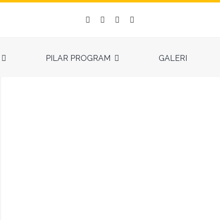
PILAR PROGRAM
GALERI