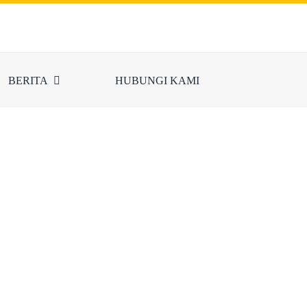
BERITA
HUBUNGI KAMI