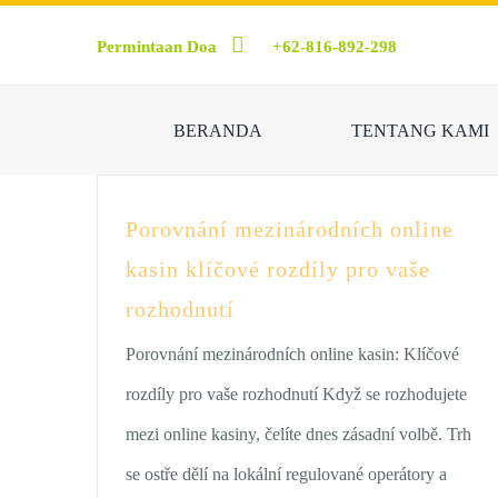
Skip
Permintaan Doa
+62-816-892-298
to
content
BERANDA
TENTANG KAMI
Porovnání mezinárodních online
kasin klíčové rozdíly pro vaše
rozhodnutí
Porovnání mezinárodních online kasin: Klíčové
rozdíly pro vaše rozhodnutí Když se rozhodujete
mezi online kasiny, čelíte dnes zásadní volbě. Trh
se ostře dělí na lokální regulované operátory a