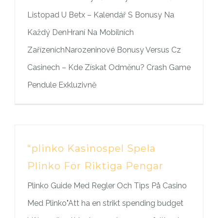
PILAR MEDIA
CERITA SOS
Listopad U Betx – Kalendář S Bonusy Na
Každý DenHraní Na Mobilních
PILAR PELAYANAN KEMASYARAKATAN
AGENDA SOS
ZařízeníchNarozeninové Bonusy Versus Cz
Casinech – Kde Získat Odměnu? Crash Game
Pendule Exkluzivně
“plinko Kasinospel Spela
Plinko För Riktiga Pengar
Plinko Guide Med Regler Och Tips På Casino
Med Plinko"Att ha en strikt spending budget