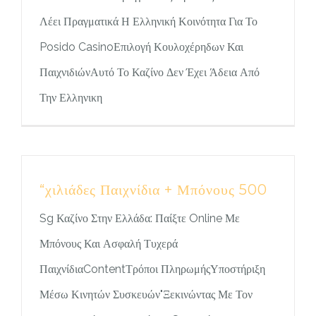
PILAR MEDIA
CERITA SOS
Λέει Πραγματικά Η Ελληνική Κοινότητα Για Το
Posido CasinoΕπιλογή Κουλοχέρηδων Και
PILAR PELAYANAN KEMASYARAKATAN
AGENDA SOS
ΠαιχνιδιώνΑυτό Το Καζίνο Δεν Έχει Άδεια Από
Την Ελληνικη
“χιλιάδες Παιχνίδια + Μπόνους 500
Sg Καζίνο Στην Ελλάδα: Παίξτε Online Με
Μπόνους Και Ασφαλή Τυχερά
ΠαιχνίδιαContentΤρόποι ΠληρωμήςΥποστήριξη
Μέσω Κινητών Συσκευών"Ξεκινώντας Με Τον