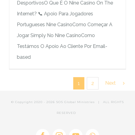
DesportivosO Que É O Nine Casino On The
Internet? 📞 Apoio Para Jogadores
Portugueses Nine CasinoComo Começar A
Jogar Simply No Nine CasinoComo
Testámos O Apoio Ao Cliente Por Email-
based
Next
1
2
© Copyright 2020 -
2026 SOS Global Ministries | ALL RIGHTS
RESERVED