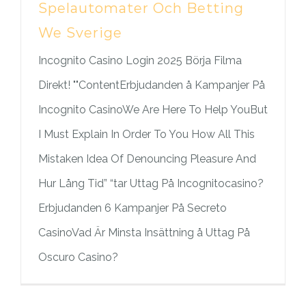
Spelautomater Och Betting
We Sverige
Incognito Casino Login 2025 Börja Filma
Direkt! ""ContentErbjudanden å Kampanjer På
Incognito CasinoWe Are Here To Help YouBut
I Must Explain In Order To You How All This
Mistaken Idea Of Denouncing Pleasure And
Hur Lång Tid” “tar Uttag På Incognitocasino?
Erbjudanden 6 Kampanjer På Secreto
CasinoVad Är Minsta Insättning å Uttag På
Oscuro Casino?