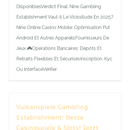
DisponiblesVerdict Final: Nine Gambling
Establishment Vaut-il Le Vicissitude En 2025?
Nine Online Casino Mobile: Optimisation Put
Android Et Autres AppareilsFournisseurs De
Jeux 🎮Opérations Bancaires: Dépôts Et
Retraits Flexibles Et SécurisésInscription, Kyc
Ou InterfaceVérifier
Vulkanspiele Gambling
Establishment: Beste
Casinospiele & Slots! Jetzt