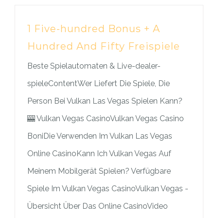
1 Five-hundred Bonus + A
Hundred And Fifty Freispiele
Beste Spielautomaten & Live-dealer-
spieleContentWer Liefert Die Spiele, Die
Person Bei Vulkan Las Vegas Spielen Kann?
🎰 Vulkan Vegas CasinoVulkan Vegas Casino
BoniDie Verwenden Im Vulkan Las Vegas
Online CasinoKann Ich Vulkan Vegas Auf
Meinem Mobilgerät Spielen? Verfügbare
Spiele Im Vulkan Vegas CasinoVulkan Vegas -
Übersicht Über Das Online CasinoVideo