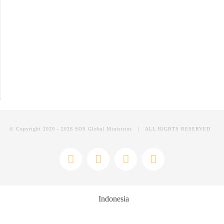
© Copyright 2020 -
2026 SOS Global Ministries | ALL RIGHTS RESERVED
Facebook
Instagram
YouTube
WhatsApp
Indonesia