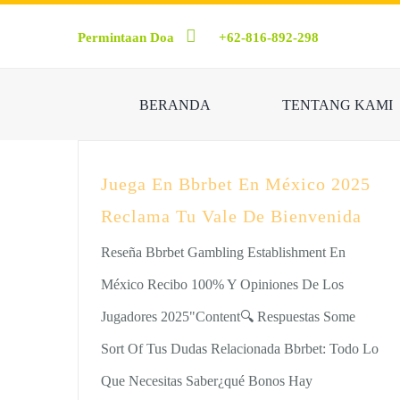
Skip
Permintaan Doa
+62-816-892-298
to
content
BERANDA
TENTANG KAMI
Juega En Bbrbet En México 2025
Reclama Tu Vale De Bienvenida
Reseña Bbrbet Gambling Establishment En
México Recibo 100% Y Opiniones De Los
Jugadores 2025"Content🔍 Respuestas Some
Sort Of Tus Dudas Relacionada Bbrbet: Todo Lo
Que Necesitas Saber¿qué Bonos Hay