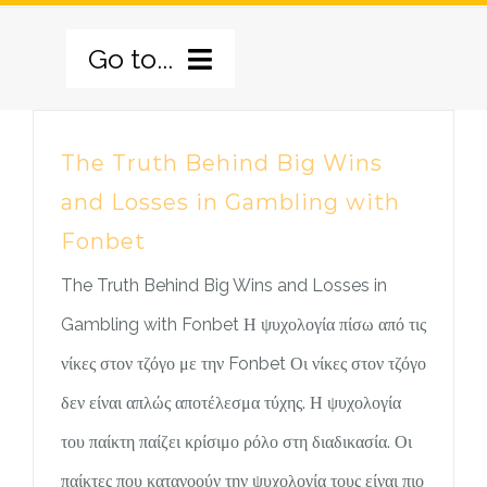
Skip
Go to...
to
content
BERANDA
The Truth Behind Big Wins
and Losses in Gambling with
TENTANG KAMI
Fonbet
PILAR PROGRAM
SEJARAH
The Truth Behind Big Wins and Losses in
GALERI
VISI MISI
PILAR PELATIHAN
Gambling with Fonbet Η ψυχολογία πίσω από τις
νίκες στον τζόγο με την Fonbet Οι νίκες στον τζόγο
BERITA
PROFIL
PILAR KESAKSIAN
δεν είναι απλώς αποτέλεσμα τύχης. Η ψυχολογία
του παίκτη παίζει κρίσιμο ρόλο στη διαδικασία. Οι
HUBUNGI KAMI
LOGO BARU
PILAR PELAYANAN
BERITA UTAMA
παίκτες που κατανοούν την ψυχολογία τους είναι πιο