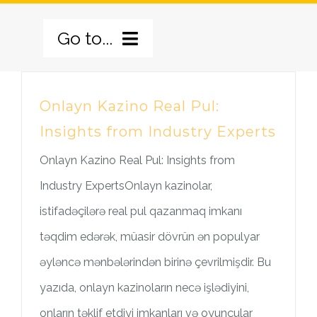
Skip
Go to...
to
content
BERANDA
Onlayn Kazino Real Pul:
Insights from Industry Experts
TENTANG KAMI
Onlayn Kazino Real Pul: Insights from
PILAR PROGRAM
SEJARAH
Industry ExpertsOnlayn kazinolar,
GALERI
VISI MISI
PILAR PELATIHAN
istifadəçilərə real pul qazanmaq imkanı
təqdim edərək, müasir dövrün ən populyar
BERITA
PROFIL
PILAR KESAKSIAN
əyləncə mənbələrindən birinə çevrilmişdir. Bu
yazıda, onlayn kazinoların necə işlədiyini,
HUBUNGI KAMI
LOGO BARU
PILAR PELAYANAN
BERITA UTAMA
onların təklif etdiyi imkanları və oyunçular