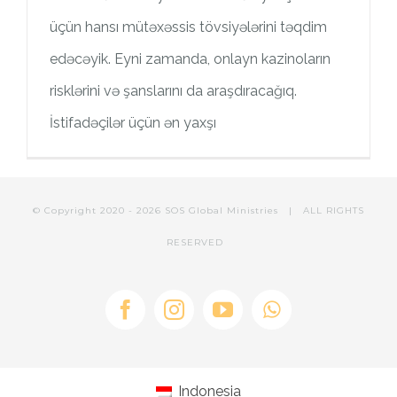
PILAR MEDIA
CERITA SOS
üçün hansı mütəxəssis tövsiyələrini təqdim
edəcəyik. Eyni zamanda, onlayn kazinoların
PILAR PELAYANAN KEMASYARAKATAN
AGENDA SOS
risklərini və şanslarını da araşdıracağıq.
İstifadəçilər üçün ən yaxşı
© Copyright 2020 -
2026 SOS Global Ministries | ALL RIGHTS
RESERVED
Facebook
Instagram
YouTube
WhatsApp
Indonesia