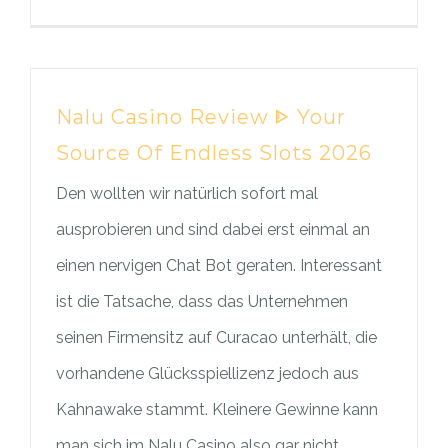
Nalu Casino Review ᐈ Your
Source Of Endless Slots 2026
Den wollten wir natürlich sofort mal
ausprobieren und sind dabei erst einmal an
einen nervigen Chat Bot geraten. Interessant
ist die Tatsache, dass das Unternehmen
seinen Firmensitz auf Curacao unterhält, die
vorhandene Glücksspiellizenz jedoch aus
Kahnawake stammt. Kleinere Gewinne kann
man sich im Nalu Casino also gar nicht