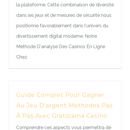
la plateforme. Cette combinaison de diversité
dans les jeux et de mesures de sécurité nous
positionne favorablement dans l'univers du
divertissement digital moderne. Notre
Méthode D'analyse Des Casinos En Ligne
Chez
Guide Complet Pour Gagner
Au Jeu D’argent Méthodes Pas
À Pas Avec Gratorama Casino
Comprendre ces aspects vous permettra de