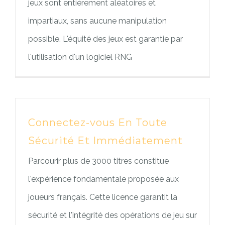
jeux sont entièrement aléatoires et
impartiaux, sans aucune manipulation
possible. L'équité des jeux est garantie par
l'utilisation d'un logiciel RNG
Connectez-vous En Toute
Sécurité Et Immédiatement
Parcourir plus de 3000 titres constitue
l'expérience fondamentale proposée aux
joueurs français. Cette licence garantit la
sécurité et l'intégrité des opérations de jeu sur