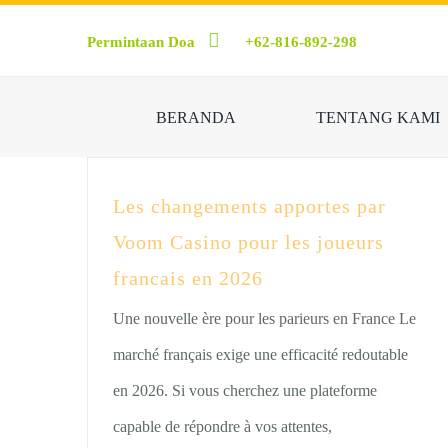
Skip
Permintaan Doa
+62-816-892-298
to
content
BERANDA
TENTANG KAMI
Les changements apportes par
Voom Casino pour les joueurs
francais en 2026
Une nouvelle ère pour les parieurs en France Le
marché français exige une efficacité redoutable
en 2026. Si vous cherchez une plateforme
capable de répondre à vos attentes,