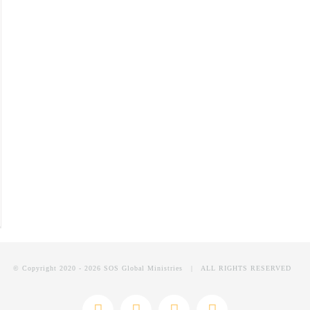
© Copyright 2020 -
2026 SOS Global Ministries | ALL RIGHTS RESERVED
Facebook
Instagram
YouTube
WhatsApp