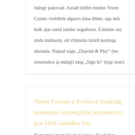
mänge pakuvad. Ausalt öeldes tundus Voom
Casino veebileht alguses üsna lihtne, aga info
hulk ajas mind natuke segadusse. Esimene asi,
mida märkasin, oli võimalus kiirelt kontoga
alustada. Nupud nagu „Deposit & Play“ (tee
sissemakse ja mängi) ning „Sign In“ (logi sisse)
Voom Casino a Evoluce Gaming
oznamují strategické partnerství
pro širší nabídku her