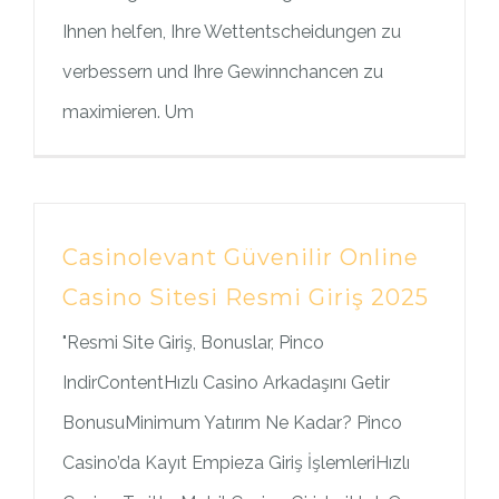
Ihnen helfen, Ihre Wettentscheidungen zu
verbessern und Ihre Gewinnchancen zu
maximieren. Um
Casinolevant Güvenilir Online
Casino Sitesi Resmi Giriş 2025
"Resmi Site Giriş, Bonuslar, Pinco
IndirContentHızlı Casino Arkadaşını Getir
BonusuMinimum Yatırım Ne Kadar? Pinco
Casino’da Kayıt Empieza Giriş İşlemleriHızlı