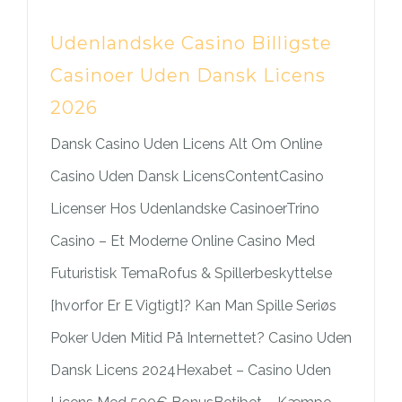
Udenlandske Casino Billigste
Casinoer Uden Dansk Licens
2026
Dansk Casino Uden Licens Alt Om Online
Casino Uden Dansk LicensContentCasino
Licenser Hos Udenlandske CasinoerTrino
Casino – Et Moderne Online Casino Med
Futuristisk TemaRofus & Spillerbeskyttelse
[hvorfor Er E Vigtigt]? Kan Man Spille Seriøs
Poker Uden Mitid På Internettet? Casino Uden
Dansk Licens 2024Hexabet – Casino Uden