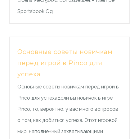
Licens Med 500€ BonusBetibet – Kæmpe
Sportsbook Og
Основные советы новичкам
перед игрой в Pinco для
успеха
Основные советы новичкам перед игрой в
Pinco для успехаЕсли вы новичок в игре
Pinco, то, вероятно, у вас много вопросов
о том, как добиться успеха. Этот игровой
мир, наполненный захватывающими