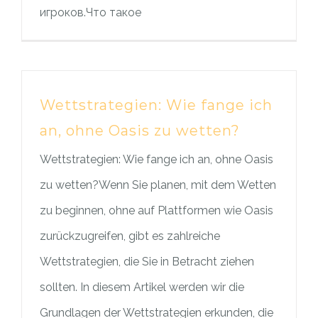
игроков.Что такое
Wettstrategien: Wie fange ich
an, ohne Oasis zu wetten?
Wettstrategien: Wie fange ich an, ohne Oasis
zu wetten?Wenn Sie planen, mit dem Wetten
zu beginnen, ohne auf Plattformen wie Oasis
zurückzugreifen, gibt es zahlreiche
Wettstrategien, die Sie in Betracht ziehen
sollten. In diesem Artikel werden wir die
Grundlagen der Wettstrategien erkunden, die