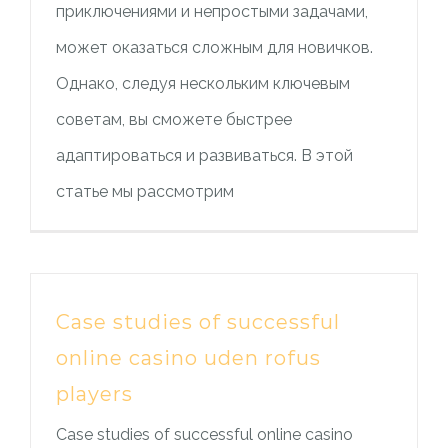
приключениями и непростыми задачами,
может оказаться сложным для новичков.
Однако, следуя нескольким ключевым
советам, вы сможете быстрее
адаптироваться и развиваться. В этой
статье мы рассмотрим
Case studies of successful
online casino uden rofus
players
Case studies of successful online casino