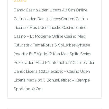
2026
Dansk Casino Uden Licens Alt Om Online
Casino Uden Dansk LicensContentCasino
Licenser Hos Udenlandske CasinoerTrino
Casino – Et Moderne Online Casino Med
Futuristisk TemaRofus & Spillerbeskyttelse
[hvorfor Er E Vigtigt]? Kan Man Spille Seriøs
Poker Uden Mitid På Internettet? Casino Uden
Dansk Licens 2024Hexabet – Casino Uden
Licens Med 500€ BonusBetibet – Kæmpe
Sportsbook Og