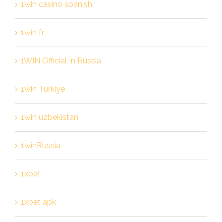
1win casino spanish
1win fr
1WIN Official In Russia
1win Turkiye
1win uzbekistan
1winRussia
1xbet
1xbet apk