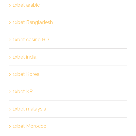
1xbet arabic
1xbet Bangladesh
1xbet casino BD
1xbet india
1xbet Korea
1xbet KR
1xbet malaysia
1xbet Morocco