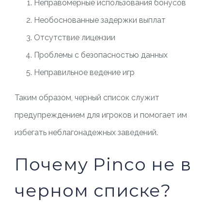
Неправомерные использования бонусов
Необоснованные задержки выплат
Отсутствие лицензии
Проблемы с безопасностью данных
Неправильное ведение игр
Таким образом, черный список служит
предупреждением для игроков и помогает им
избегать неблагонадежных заведений.
Почему Pinco не в
черном списке?