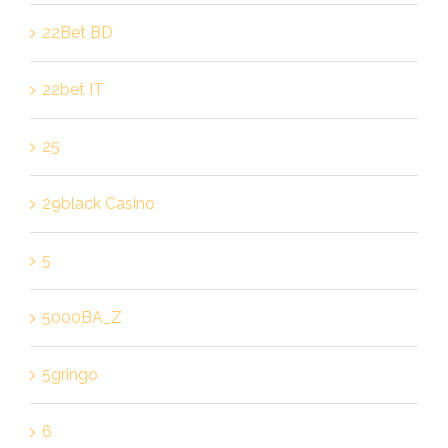
22Bet BD
22bet IT
25
29black Casino
5
5000BA_Z
5gringo
6