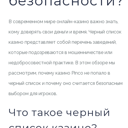
безопасности?
В современном мире онлайн-казино важно знать,
кому доверять свои деньги и время. Черный список
казино представляет собой перечень заведений,
которые подозреваются в мошенничестве или
недобросовестной практике. В этом обзоре мы
рассмотрим, почему казино Pinco не попало в
черный список и почему оно считается безопасным
выбором для игроков.
Что такое черный
список казино?