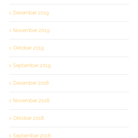
Desember 2019
November 2019
Oktober 2019
September 2019
Desember 2018
November 2018
Oktober 2018
September 2018