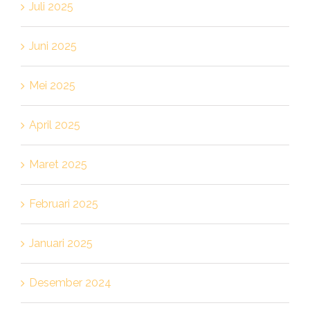
Juli 2025
Juni 2025
Mei 2025
April 2025
Maret 2025
Februari 2025
Januari 2025
Desember 2024