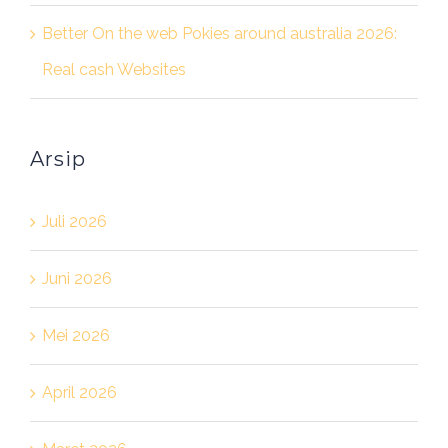
Better On the web Pokies around australia 2026:
Real cash Websites
Arsip
Juli 2026
Juni 2026
Mei 2026
April 2026