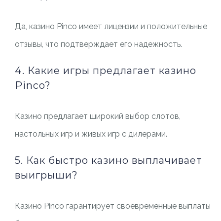
Да, казино Pinco имеет лицензии и положительные
отзывы, что подтверждает его надежность.
4. Какие игры предлагает казино
Pinco?
Казино предлагает широкий выбор слотов,
настольных игр и живых игр с дилерами.
5. Как быстро казино выплачивает
выигрыши?
Казино Pinco гарантирует своевременные выплаты