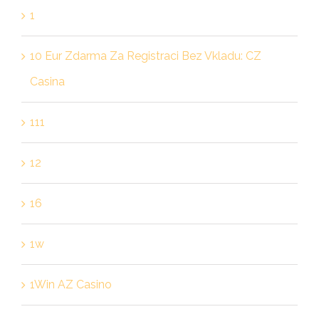
1
10 Eur Zdarma Za Registraci Bez Vkladu: CZ
Casina
111
12
16
1w
1Win AZ Casino