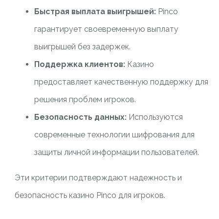
Быстрая выплата выигрышей:
Pinco
гарантирует своевременную выплату
выигрышей без задержек.
Поддержка клиентов:
Казино
предоставляет качественную поддержку для
решения проблем игроков.
Безопасность данных:
Используются
современные технологии шифрования для
защиты личной информации пользователей.
Эти критерии подтверждают надежность и
безопасность казино Pinco для игроков.