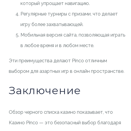
который упрощает навигацию.
Регулярные турниры с призами, что делает
игру более захватывающей.
Мобильная версия сайта, позволяющая играть
в любое время и в любом месте.
Эти преимущества делают Pinco отличным
выбором для азартных игр в онлайн пространстве.
Заключение
Обзор черного списка казино показывает, что
Казино Pinco — это безопасный выбор благодаря