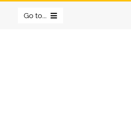
Skip
Go to...
to
content
BERANDA
TENTANG KAMI
PILAR PROGRAM
SEJARAH
GALERI
VISI MISI
PILAR PELATIHAN
BERITA
PROFIL
PILAR KESAKSIAN
HUBUNGI KAMI
LOGO BARU
PILAR PELAYANAN
BERITA UTAMA