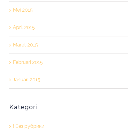
Mei 2015
April 2015
Maret 2015
Februari 2015
Januari 2015
Kategori
! Без рубрики