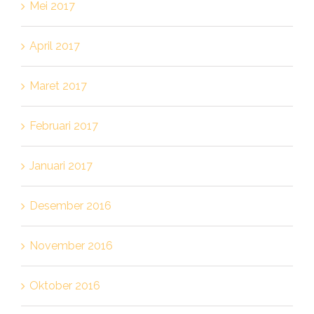
Mei 2017
April 2017
Maret 2017
Februari 2017
Januari 2017
Desember 2016
November 2016
Oktober 2016