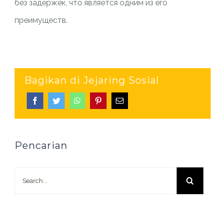
без задержек, что является одним из его
преимуществ.
Bagikan di Jejaring Sosial
Pencarian
Search
for: