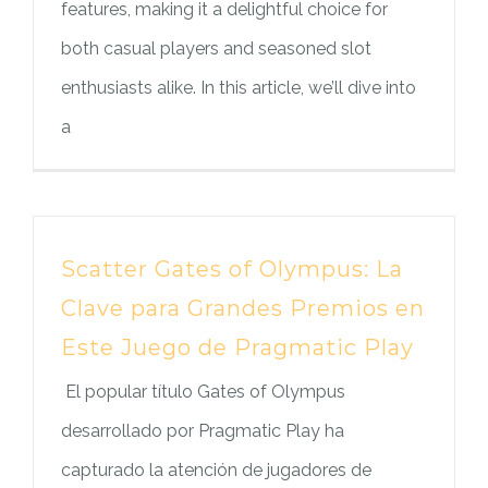
features, making it a delightful choice for
both casual players and seasoned slot
enthusiasts alike. In this article, we’ll dive into
a
Scatter Gates of Olympus: La
Clave para Grandes Premios en
Este Juego de Pragmatic Play
El popular título Gates of Olympus
desarrollado por Pragmatic Play ha
capturado la atención de jugadores de