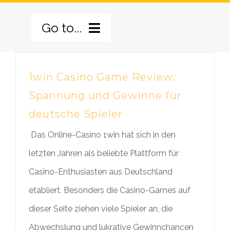
Skip
Go to...
to
content
BERANDA
1win Casino Game Review:
Spannung und Gewinne für
TENTANG KAMI
deutsche Spieler
PILAR PROGRAM
SEJARAH
Das Online-Casino 1win hat sich in den
GALERI
VISI MISI
PILAR PELATIHAN
letzten Jahren als beliebte Plattform für
Casino-Enthusiasten aus Deutschland
BERITA
PROFIL
PILAR KESAKSIAN
etabliert. Besonders die Casino-Games auf
dieser Seite ziehen viele Spieler an, die
HUBUNGI KAMI
LOGO BARU
PILAR PELAYANAN
BERITA UTAMA
Abwechslung und lukrative Gewinnchancen