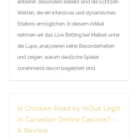
anbietet. Besonders beliebt sind die Echtzeit-
Wetten‚ die ein intensives und dynamisches
Erlebnis ermöglichen. In diesem Artikel
nehmen wir das Live Betting bei Melbet unter
die Lupe‚ analysieren seine Besonderheiten
und zeigen‚ warum deutsche Spieler
zunehmend davon begeistert sind.
Is Chicken Road by InOut Legit
in Canadian Online Casinos? –
A Review