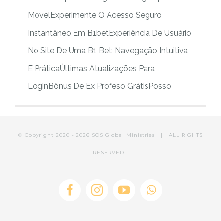
PILAR MEDIA
CERITA SOS
MóvelExperimente O Acesso Seguro
Instantâneo Em B1betExperiência De Usuário
PILAR PELAYANAN KEMASYARAKATAN
AGENDA SOS
No Site De Uma B1 Bet: Navegação Intuitiva
E PráticaÚltimas Atualizações Para
LoginBônus De Ex Profeso GrátisPosso
© Copyright 2020 -
2026 SOS Global Ministries | ALL RIGHTS
RESERVED
Facebook
Instagram
YouTube
WhatsApp