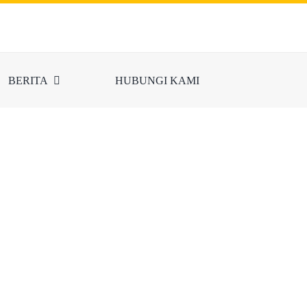
BERITA
HUBUNGI KAMI