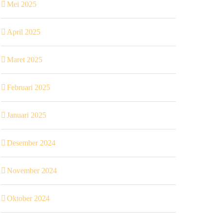
Mei 2025
April 2025
Maret 2025
Februari 2025
Januari 2025
Desember 2024
November 2024
Oktober 2024