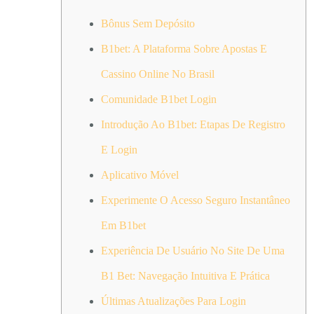
Bônus Sem Depósito
B1bet: A Plataforma Sobre Apostas E
Cassino Online No Brasil
Comunidade B1bet Login
Introdução Ao B1bet: Etapas De Registro
E Login
Aplicativo Móvel
Experimente O Acesso Seguro Instantâneo
Em B1bet
Experiência De Usuário No Site De Uma
B1 Bet: Navegação Intuitiva E Prática
Últimas Atualizações Para Login