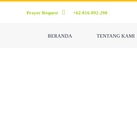
Skip
Prayer Request
+62-816-892-298
to
content
BERANDA
TENTANG KAMI