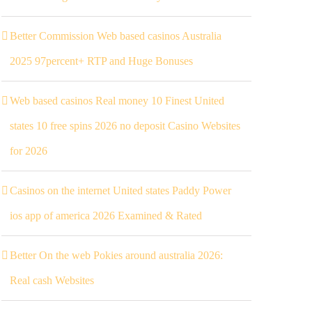
Better Commission Web based casinos Australia
2025 97percent+ RTP and Huge Bonuses
Web based casinos Real money 10 Finest United
states 10 free spins 2026 no deposit Casino Websites
for 2026
Casinos on the internet United states Paddy Power
ios app of america 2026 Examined & Rated
Better On the web Pokies around australia 2026:
Real cash Websites