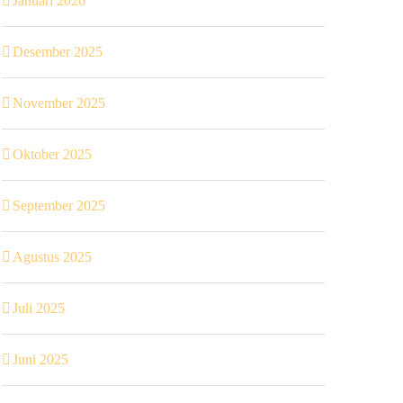
Januari 2026
Desember 2025
November 2025
Oktober 2025
September 2025
Agustus 2025
Juli 2025
Juni 2025