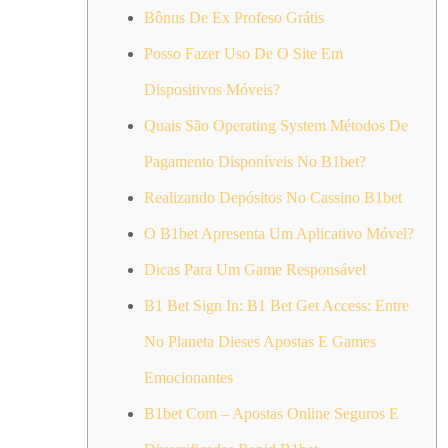
Bônus De Ex Profeso Grátis
Posso Fazer Uso De O Site Em
Dispositivos Móveis?
Quais São Operating System Métodos De
Pagamento Disponíveis No B1bet?
Realizando Depósitos No Cassino B1bet
O B1bet Apresenta Um Aplicativo Móvel?
Dicas Para Um Game Responsável
B1 Bet Sign In: B1 Bet Get Access: Entre
No Planeta Dieses Apostas E Games
Emocionantes
B1bet Com – Apostas Online Seguros E