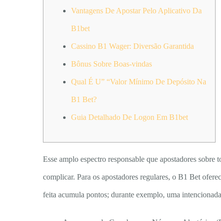
Vantagens De Apostar Pelo Aplicativo Da
B1bet
Cassino B1 Wager: Diversão Garantida
Bônus Sobre Boas-vindas
Qual É U” “Valor Mínimo De Depósito Na
B1 Bet?
Guia Detalhado De Logon Em B1bet
Esse amplo espectro responsable que apostadores sobre t
complicar. Para os apostadores regulares, o B1 Bet oferec
feita acumula pontos; durante exemplo, uma intencionad