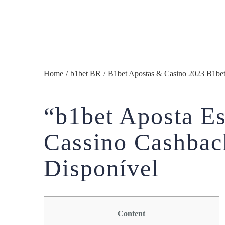
Home
/
b1bet BR
/
B1bet Apostas & Casino 2023 B1be
“b1bet Aposta Es
Cassino Cashbac
Disponível
Content