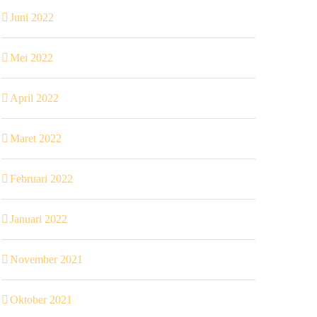
Juni 2022
Mei 2022
April 2022
Maret 2022
Februari 2022
Januari 2022
November 2021
Oktober 2021