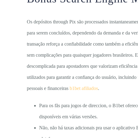
Os depósitos through Pix são processados instantaneamen
para serem concluídos, dependendo da demanda e da ver
transação reforça a confiabilidade como também a eficiê
sem complicações para quaisquer jogadores brasileiros. 
descomplicada para apostadores que valorizam eficiência
utilizados para garantir a confiança do usuário, incluind
pessoais e financeiras
b1bet afiliados
.
Para os fãs para jogos de direccion, o B1bet oferec
disponíveis em várias versões.
Não, não há taxas adicionais pra usar o aplicativo 