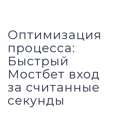
PILAR MEDIA
CERITA SOS
PILAR PELAYANAN KEMASYARAKATAN
AGENDA SOS
Оптимизация
процесса:
Быстрый
Мостбет вход
за считанные
секунды