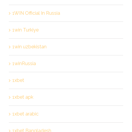
1WIN Official In Russia
1win Turkiye
1win uzbekistan
1winRussia
1xbet
1xbet apk
1xbet arabic
1xbet Bangladesh