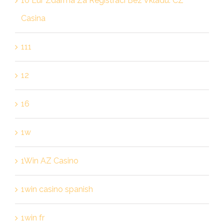
10 Eur Zdarma Za Registraci Bez Vkladu: CZ
Casina
111
12
16
1w
1Win AZ Casino
1win casino spanish
1win fr