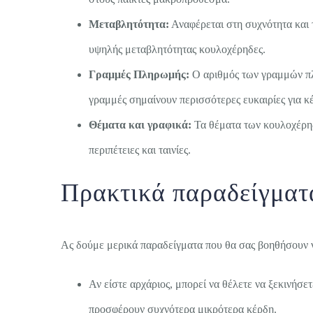
Μεταβλητότητα:
Αναφέρεται στη συχνότητα και 
υψηλής μεταβλητότητας κουλοχέρηδες.
Γραμμές Πληρωμής:
Ο αριθμός των γραμμών πλη
γραμμές σημαίνουν περισσότερες ευκαιρίες για κ
Θέματα και γραφικά:
Τα θέματα των κουλοχέρηδ
περιπέτειες και ταινίες.
Πρακτικά παραδείγματα
Ας δούμε μερικά παραδείγματα που θα σας βοηθήσουν 
Αν είστε αρχάριος, μπορεί να θέλετε να ξεκινήσ
προσφέρουν συχνότερα μικρότερα κέρδη.