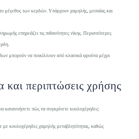
το μέγεθος των κερδών. Υπάρχουν χαμηλής, μεσαίας και
ρωμής επηρεάζει τις πιθανότητες νίκης. Περισσότερες
έρδη.
ων μπορούν να ποικίλλουν από κλασικά φρούτα μέχρι
 και περιπτώσεις χρήσης
να κατανοήσετε πώς να συγκρίνετε κουλοχέρηδες:
ετε με κουλοχέρηδες χαμηλής μεταβλητότητας, καθώς