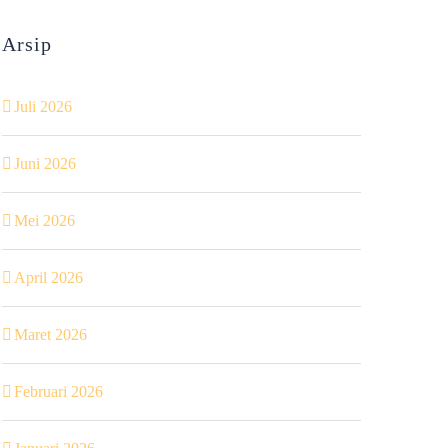
Arsip
Juli 2026
Juni 2026
Mei 2026
April 2026
Maret 2026
Februari 2026