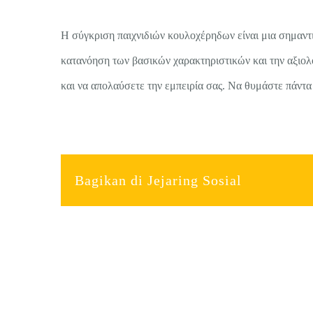
Η σύγκριση παιχνιδιών κουλοχέρηδων είναι μια σημαντι
κατανόηση των βασικών χαρακτηριστικών και την αξιολό
και να απολαύσετε την εμπειρία σας. Να θυμάστε πάντα 
Bagikan di Jejaring Sosial