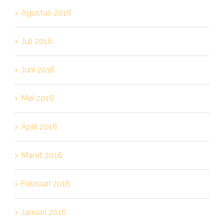
Agustus 2016
Juli 2016
Juni 2016
Mei 2016
April 2016
Maret 2016
Februari 2016
Januari 2016