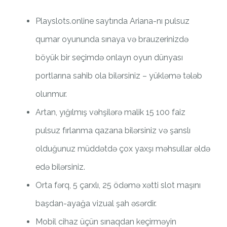
Playslots.online saytında Ariana-nı pulsuz
qumar oyununda sınaya və brauzerinizdə
böyük bir seçimdə onlayn oyun dünyası
portlarına sahib ola bilərsiniz – yükləmə tələb
olunmur.
Artan, yığılmış vəhşilərə malik 15 100 faiz
pulsuz fırlanma qazana bilərsiniz və şanslı
olduğunuz müddətdə çox yaxşı məhsullar əldə
edə bilərsiniz.
Orta fərq, 5 çarxlı, 25 ödəmə xətti slot maşını
başdan-ayağa vizual şah əsərdir.
Mobil cihaz üçün sınaqdan keçirməyin