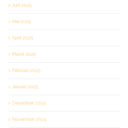
Juni 2025
Mei 2025
April 2025
Maret 2025
Februari 2025
Januari 2025
Desember 2024
November 2024