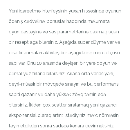
Yeni idarəetmə interfeysinin yuxarı hissəsində oyunun
ödəniş cədvəlinə, bonuslar haqqında məlumata,
oyun dəstəyinə və səs parametrlərinə baxmaq üçün
bir resept aça bilərsiniz. Aşağıda super düymə var və
qısa fırlanmaları aktivləşdirir, aşağıda isə mərc ölçüsü
sapı var. Onu 10 arasında dəyişən bir yerə qoyun və
dərhal yüz fırlana bilərsiniz. Ariana orta variasiyanı,
qeyri-müasir bir mövqedə sınayın və bu performans
sabiti qazanır və daha yüksək zövq təmin edə
bilərsiniz. İkidən çox scatter sıralamaq yeni qazancı
eksponensial olaraq artırır. İstədiyiniz mərc nömrəsini
təyin etdikdən sonra sadəcə kənara çevirməlisiniz.