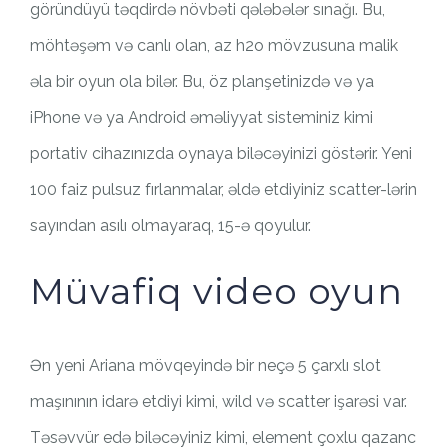
göründüyü təqdirdə növbəti qələbələr sınağı. Bu,
möhtəşəm və canlı olan, az h2o mövzusuna malik
əla bir oyun ola bilər. Bu, öz planşetinizdə və ya
iPhone və ya Android əməliyyat sisteminiz kimi
portativ cihazınızda oynaya biləcəyinizi göstərir. Yeni
100 faiz pulsuz fırlanmalar, əldə etdiyiniz scatter-lərin
sayından asılı olmayaraq, 15-ə qoyulur.
Müvafiq video oyun
Ən yeni Ariana mövqeyində bir neçə 5 çarxlı slot
maşınının idarə etdiyi kimi, wild və scatter işarəsi var.
Təsəvvür edə biləcəyiniz kimi, element çoxlu qazanc