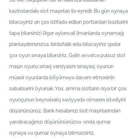
kazinolardakı slot maşınları ilə eynidir. Bu gün oynaya
biləcəyiniz ən çox istifadə edilən portlardan bəzilərini
tapa bilərsiniz! Əgər əyləncəli limanlarda oynamağı
planlaşdırırsınızsa, birdəfəlik edə biləcəyiniz qədər
çox oyun sınaya bilərsiniz. Gəlin əvvəlcə pulsuz slot
maşın oyunu sınaq versiyasını sınayaq, oyunun
müasir oyunlarda böyüməyə davam etməsinin
səbəblərini öyrənək.
Yox, amma slotların niyə bir çox
oyunçunun beynəlxalq səviyyədə olmasını istədiyini
düşünürsünüz. Bank hesabınızı slot maşınlarından
yandıracağınızı düşünürsünüzsə, onda qumar
oynaya və qumar oynaya bilməzsiniz.