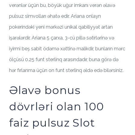
verənlər üçün bu, böyük uğur imkanı verən əlavə
pulsuz simvolları əhatə edir. Ariana onlayn
pokerindəki yeni mərkəzi unikal qabiliyyət artan
işarələrdir. Ariana 5 çarxa, 3-cü pillə sətirlərinə və
iyirmi beş sabit ödəmə xəttinə malikdir, bunların mərc
ölçüsü 0.25 funt sterlinq arasındadır, buna görə də
hər fırlanma üçün on funt sterlinq əldə edə bilərsiniz.
Əlavə bonus
dövrləri olan 100
faiz pulsuz Slot