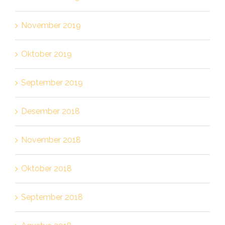
November 2019
Oktober 2019
September 2019
Desember 2018
November 2018
Oktober 2018
September 2018