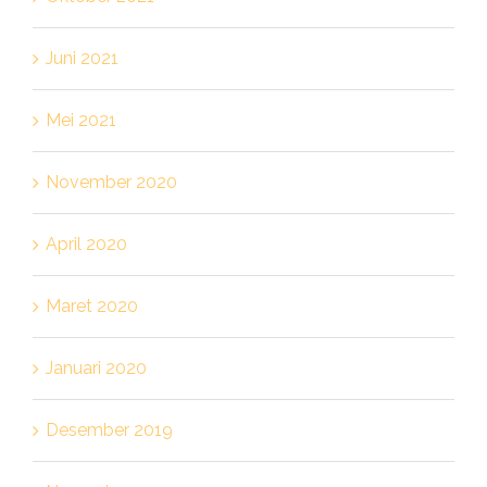
Juni 2021
Mei 2021
November 2020
April 2020
Maret 2020
Januari 2020
Desember 2019