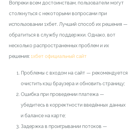
Вопреки всем достоинствам, пользователи могут
столкнуться с некоторыми вопросами при
использовании 1хбет. Лучший способ их решения —
обратиться в службу поддержки. Однако, вот
несколько распространенных проблем и их
решения:
1хбет официальный сайт
Проблемы с входом на сайт — рекомендуется
очистить кэш браузера и обновить страницу;
Ошибка при проведении платежа —
убедитесь в корректности введённых данных
и балансе на карте;
Задержка в проигрывании потоков —