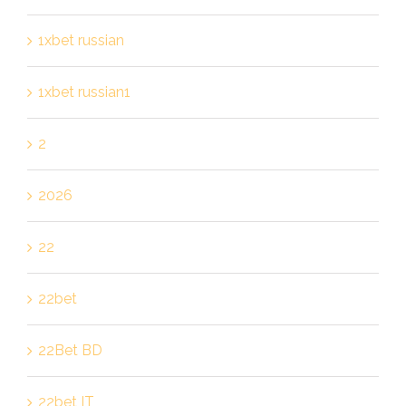
1xbet russian
1xbet russian1
2
2026
22
22bet
22Bet BD
22bet IT