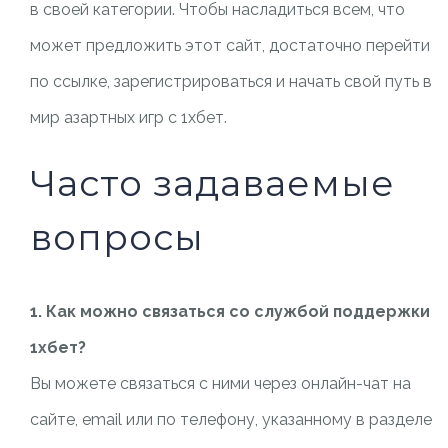
в своей категории. Чтобы насладиться всем, что
может предложить этот сайт, достаточно перейти
по ссылке, зарегистрироваться и начать свой путь в
мир азартных игр с 1хбет.
Часто задаваемые
вопросы
1. Как можно связаться со службой поддержки
1хбет?
Вы можете связаться с ними через онлайн-чат на
сайте, email или по телефону, указанному в разделе