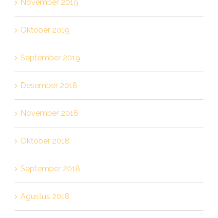
November 2019
Oktober 2019
September 2019
Desember 2018
November 2018
Oktober 2018
September 2018
Agustus 2018