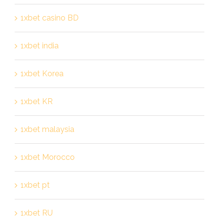
1xbet casino BD
1xbet india
1xbet Korea
1xbet KR
1xbet malaysia
1xbet Morocco
1xbet pt
1xbet RU