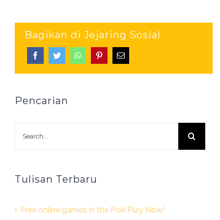
Bagikan di Jejaring Sosial
Pencarian
Search
for:
Tulisan Terbaru
Free online games in the Poki Play Now!