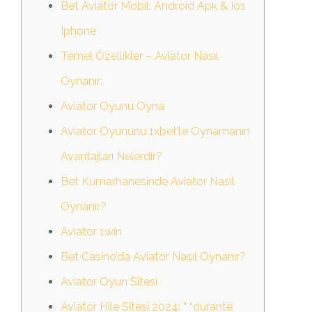
Bet Aviator Mobil: Android Apk & Ios
Iphone
Temel Özellikler – Aviator Nasıl
Oynanır:
Aviator Oyunu Oyna
Aviator Oyununu 1xbet’te Oynamanın
Avantajları Nelerdir?
Bet Kumarhanesinde Aviator Nasıl
Oynanır?
Aviator 1win
Bet Casino’da Aviator Nasıl Oynanır?
Aviator Oyun Sitesi
Aviator Hile Sitesi 2024: ” “durante