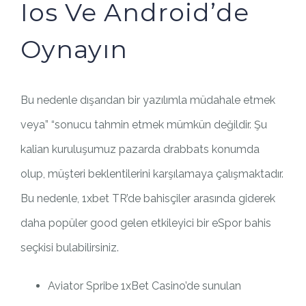
Ios Ve Android’de
Oynayın
Bu nedenle dışarıdan bir yazılımla müdahale etmek
veya” “sonucu tahmin etmek mümkün değildir. Şu
kalian kuruluşumuz pazarda drabbats konumda
olup, müşteri beklentilerini karşılamaya çalışmaktadır.
Bu nedenle, 1xbet TR’de bahisçiler arasında giderek
daha popüler good gelen etkileyici bir eSpor bahis
seçkisi bulabilirsiniz.
Aviator Spribe 1xBet Casino’de sunulan