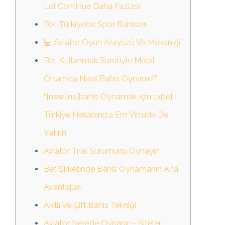
Lol Continue Daha Fazlası
Bet Türkiye’de Spor Bahisleri
💻 Aviator Oyun Arayüzü Ve Mekaniği
Bet Kullanmak Suretiyle Mobil
Ortamda Nasıl Bahis Oynanır?”
“[newline]bahis Oynamak Için 1xbet
Türkiye Hesabınıza Em Virtude De
Yatırın
Aviator Trial Sürümünü Oynayın
Bet Şirketinde Bahis Oynamanın Ana
Avantajları
Akıllı Ve Çift Bahis Tekniği
Aviator Nerede Oynanır – Siteler