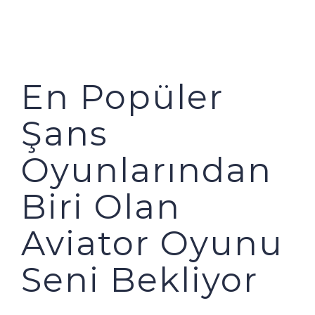
PILAR MEDIA
CERITA SOS
PILAR PELAYANAN KEMASYARAKATAN
AGENDA SOS
En Popüler
Şans
Oyunlarından
Biri Olan
Aviator Oyunu
Seni Bekliyor