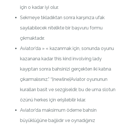
için o kadar iyi olur.
Sekmeye tıkladıktan sonra karşınıza ufak
sayılabilecek nitelikte bir başvuru formu
çıkmaktadır.
Aviator’da » « kazanmak için, sonunda oyunu
kazanana kadar this kind involving lady
kayıptan sonra bahsinizi gerçekten iki katına
çıkarmalısınız.” “[newline]Aviator oyununun
kuralları basit ve sezgiseldir, bu de uma slotun
özünü herkes için erişilebilir kılar.
Aviator’da maksimum ödeme bahsin
büyüklüğüne bağlıdır ve oynadığınız