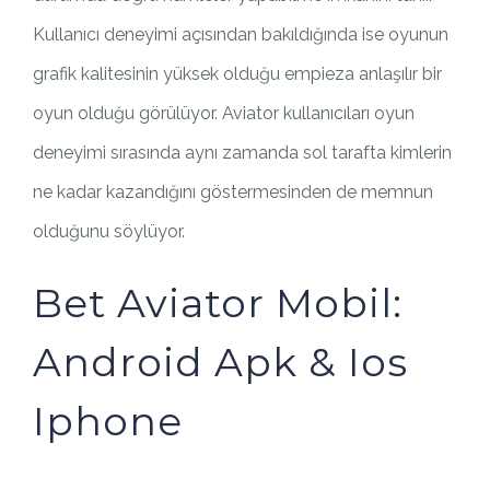
Kullanıcı deneyimi açısından bakıldığında ise oyunun
grafik kalitesinin yüksek olduğu empieza anlaşılır bir
oyun olduğu görülüyor. Aviator kullanıcıları oyun
deneyimi sırasında aynı zamanda sol tarafta kimlerin
ne kadar kazandığını göstermesinden de memnun
olduğunu söylüyor.
Bet Aviator Mobil:
Android Apk & Ios
Iphone