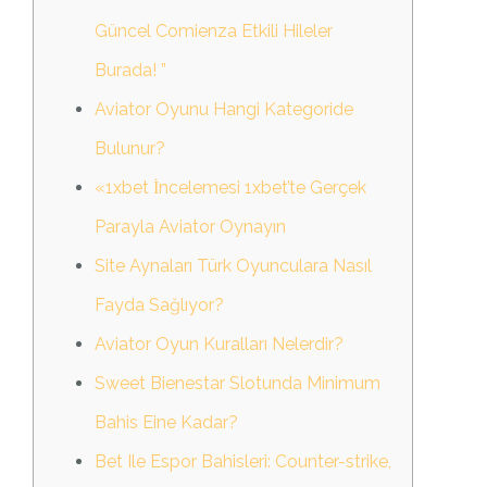
Güncel Comienza Etkili Hileler
Burada! ”
Aviator Oyunu Hangi Kategoride
Bulunur?
«1xbet İncelemesi 1xbet’te Gerçek
Parayla Aviator Oynayın
Site Aynaları Türk Oyunculara Nasıl
Fayda Sağlıyor?
Aviator Oyun Kuralları Nelerdir?
Sweet Bienestar Slotunda Minimum
Bahis Eine Kadar?
Bet Ile Espor Bahisleri: Counter-strike,