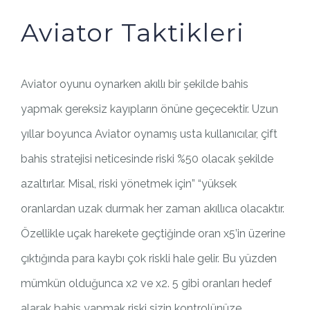
Aviator Taktikleri
Aviator oyunu oynarken akıllı bir şekilde bahis
yapmak gereksiz kayıpların önüne geçecektir. Uzun
yıllar boyunca Aviator oynamış usta kullanıcılar, çift
bahis stratejisi neticesinde riski %50 olacak şekilde
azaltırlar. Misal, riski yönetmek için” “yüksek
oranlardan uzak durmak her zaman akıllıca olacaktır.
Özellikle uçak harekete geçtiğinde oran x5’in üzerine
çıktığında para kaybı çok riskli hale gelir. Bu yüzden
mümkün olduğunca x2 ve x2. 5 gibi oranları hedef
alarak bahis yapmak riski sizin kontrolünüze