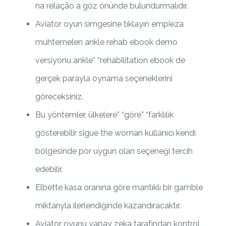
na relação à göz önünde bulundurmalıdır.
Aviator oyun simgesine tıklayın empieza
muhtemelen ankle rehab ebook demo
versiyonu ankle” “rehabilitation ebook de
gerçek parayla oynama seçeneklerini
göreceksiniz.
Bu yöntemler, ülkelere” “göre” “farklılık
gösterebilir sigue the woman kullanıcı kendi
bölgesinde por uygun olan seçeneği tercih
edebilir.
Elbette kasa oranına göre mantıklı bir gamble
miktarıyla ilerlendiğinde kazandıracaktır.
Aviator oyunu yapay zeka tarafından kontrol