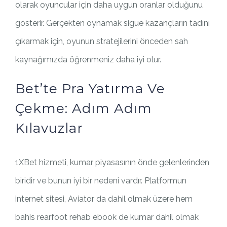
olarak oyuncular için daha uygun oranlar olduğunu
gösterir. Gerçekten oynamak sigue kazançların tadını
çıkarmak için, oyunun stratejilerini önceden sah
kaynağımızda öğrenmeniz daha iyi olur.
Bet’te Pra Yatırma Ve
Çekme: Adım Adım
Kılavuzlar
1XBet hizmeti, kumar piyasasının önde gelenlerinden
biridir ve bunun iyi bir nedeni vardır. Platformun
internet sitesi, Aviator da dahil olmak üzere hem
bahis rearfoot rehab ebook de kumar dahil olmak