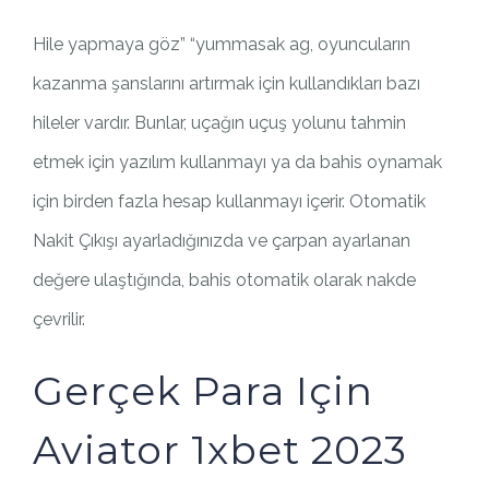
Hile yapmaya göz” “yummasak ag, oyuncuların
kazanma şanslarını artırmak için kullandıkları bazı
hileler vardır. Bunlar, uçağın uçuş yolunu tahmin
etmek için yazılım kullanmayı ya da bahis oynamak
için birden fazla hesap kullanmayı içerir. Otomatik
Nakit Çıkışı ayarladığınızda ve çarpan ayarlanan
değere ulaştığında, bahis otomatik olarak nakde
çevrilir.
Gerçek Para Için
Aviator 1xbet 2023