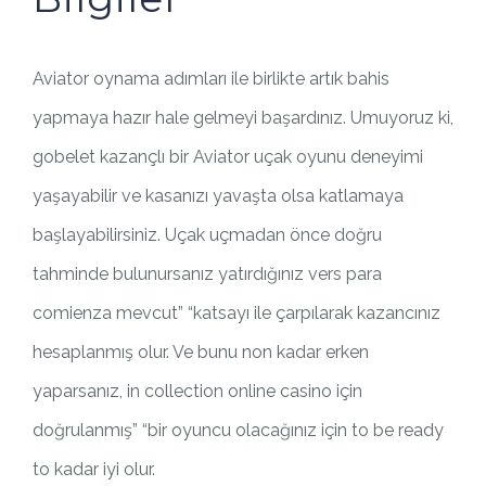
Aviator oynama adımları ile birlikte artık bahis
yapmaya hazır hale gelmeyi başardınız. Umuyoruz ki,
gobelet kazançlı bir Aviator uçak oyunu deneyimi
yaşayabilir ve kasanızı yavaşta olsa katlamaya
başlayabilirsiniz. Uçak uçmadan önce doğru
tahminde bulunursanız yatırdığınız vers para
comienza mevcut” “katsayı ile çarpılarak kazancınız
hesaplanmış olur. Ve bunu non kadar erken
yaparsanız, in collection online casino için
doğrulanmış” “bir oyuncu olacağınız için to be ready
to kadar iyi olur.