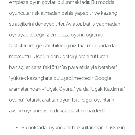
empieza oyun şovları bulunmaktadır. Bu modda,
oyuncular risk almadan bahis yapabilir ve kazanç
stratejilerini deneyebilirler. Aviator, bahis yapmadan
oynayabileceğiniz empieza oyunu öğrenip
taktiklerinizi geliştirebileceğiniz trial modunda da
mevcuttur. Uçağın denk geldiği oranı tutturan
bahisçiler, şans faktörünün para etkisiyle beraber”
“yüksek kazançlarla buluşabilmektedir. Google
aramalarında» «“Uçak Oyunu” ya da “Uçak Kaldırma”
oyunu” “olarak aratılan oyun türü diğer oyunların
aksine oynanması oldukça basit bir haldedir.
Bu noktada, oyuncular hile kullanmanın risklerini