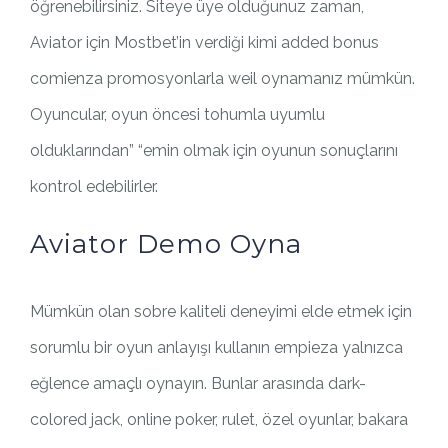
öğrenebilirsiniz. Siteye üye olduğunuz zaman,
Aviator için Mostbet’in verdiği kimi added bonus
comienza promosyonlarla weil oynamanız mümkün.
Oyuncular, oyun öncesi tohumla uyumlu
olduklarından” “emin olmak için oyunun sonuçlarını
kontrol edebilirler.
Aviator Demo Oyna
Mümkün olan sobre kaliteli deneyimi elde etmek için
sorumlu bir oyun anlayışı kullanın empieza yalnızca
eğlence amaçlı oynayın. Bunlar arasında dark-
colored jack, online poker, rulet, özel oyunlar, bakara