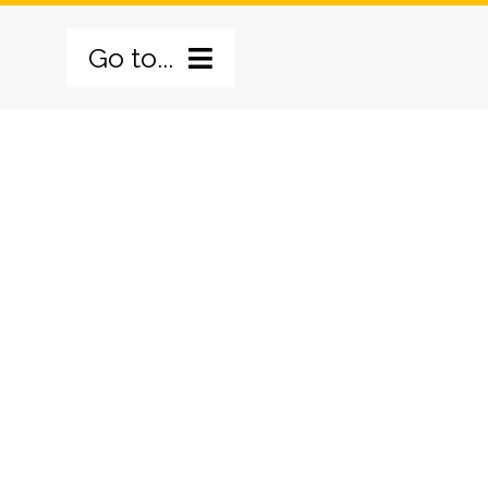
Skip
Go to...
to
content
BERANDA
TENTANG KAMI
PILAR PROGRAM
SEJARAH
GALERI
VISI MISI
PILAR PELATIHAN
BERITA
PROFIL
PILAR KESAKSIAN
HUBUNGI KAMI
LOGO BARU
PILAR PELAYANAN
BERITA UTAMA