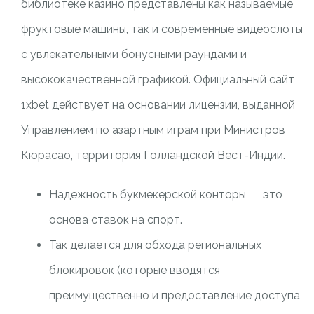
библиотеке казино представлены как называемые
фруктовые машины, так и современные видеослоты
с увлекательными бонусными раундами и
высококачественной графикой. Официальный сайт
1xbet действует на основании лицензии, выданной
Управлением по азартным играм при Министров
Кюрасао, территория Голландской Вест-Индии.
Надежность букмекерской конторы ― это
основа ставок на спорт.
Так делается для обхода региональных
блокировок (которые вводятся
преимущественно и предоставление доступа