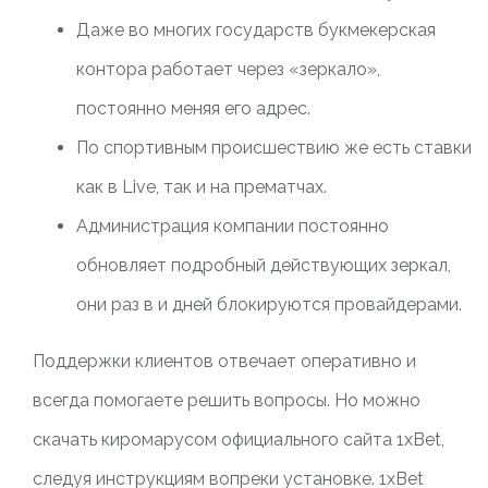
Даже во многих государств букмекерская
контора работает через «зеркало»,
постоянно меняя его адрес.
По спортивным происшествию же есть ставки
как в Live, так и на прематчах.
Администрация компании постоянно
обновляет подробный действующих зеркал,
они раз в и дней блокируются провайдерами.
Поддержки клиентов отвечает оперативно и
всегда помогаете решить вопросы. Но можно
скачать киромарусом официального сайта 1xBet,
следуя инструкциям вопреки установке. 1xBet