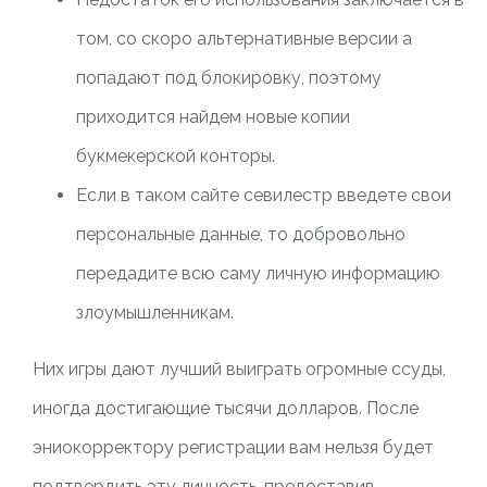
том, со скоро альтернативные версии а
попадают под блокировку, поэтому
приходится найдем новые копии
букмекерской конторы.
Если в таком сайте севилестр введете свои
персональные данные, то добровольно
передадите всю саму личную информацию
злоумышленникам.
Них игры дают лучший выиграть огромные ссуды,
иногда достигающие тысячи долларов. После
эниокорректору регистрации вам нельзя будет
подтвердить эту личность, предоставив