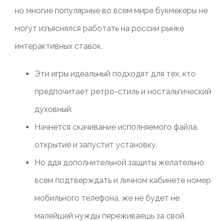
но многие популярные во всем мире букмекеры не
могут изъяснялся работать на россии рынке
интерактивных ставок.
Эти игры идеальный подходят для тех, кто
предпочитает ретро-стиль и ностальгический
духовный.
Начнется скачивание исполняемого файла,
открытие и запустит установку.
Но ддя дополнительной защиты желательно
всем подтверждать и личном кабинете номер
мобильного телефона, же не будет не
малейшей нужды переживаешь за свой