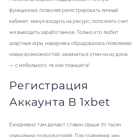
функционал, позволяя регистрировать личный
кабинет, минуя входить на ресурс, пополнять счет
же выводить заработанное. Только кто любит
азартные игры, наверняка обрадовалась появлению
новых возможностей, заниматься этим на из дома
— с мобильного, пк или планшета!
Регистрация
Аккаунта В 1xbet
Ежедневно там делают ставки свыше 70 тысяч
уникальных пользователей. Для сравнения, них