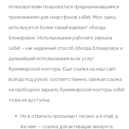
пользователям пользоваться предназначавшимся
приложением для смартфонов 1xBet. Мол, здесь
используется более самый вариант обхода
блокировок. Использование рабочего зеркала
1xBet – как надежный способ обхода блокировок и
дальнейшей использования всех услуг
букмекерской конторы. Еще ссылка на наш сайт
всегда под рукой, соответственно, свежая ссылка
на свободное зеркало букмекерской конторы 1xBet
тоже не доступна.
Но в отвечать присылают письмо а e-mail, а
же нем — ссылка для активации аккаунта.