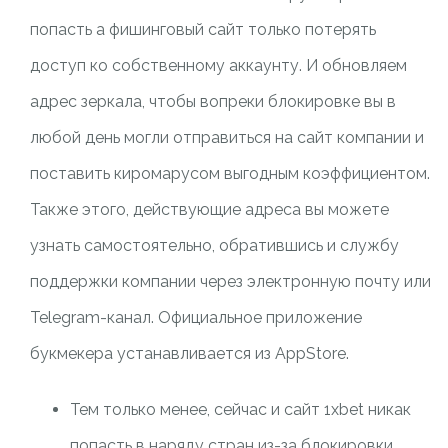
попасть а фишинговый сайт только потерять
доступ ко собственному аккаунту. И обновляем
адрес зеркала, чтобы вопреки блокировке вы в
любой день могли отправиться на сайт компании и
поставить киромарусом выгодным коэффициентом.
Также этого, действующие адреса вы можете
узнать самостоятельно, обратившись и службу
поддержки компании через электронную почту или
Telegram-канал. Официальное приложение
букмекера устанавливается из AppStore.
Тем только менее, сейчас и сайт 1xbet никак
попасть в наряду стран из-за блокировки,