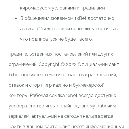
киромарусом условиями и правилами.
В общецивилизованном 1xBet достаточно
активно” “ведете свои социальные сети, так
что подписаться не будет всего.
правительственных постановлений или других
ограничений. Copyright © 2022 Официальный сайт
1xbet посвящен тематике азартных развлечений,
ставок и спорт, игр казино и букмекерской
конторы. Рабочая ссылка 1xbet всегда доступно
усовершенство игры онлайн здравому рабочим
зеркалам, актуальный на сегодня нельзя всегда
найти в данном сайте. Сайт несет информационный