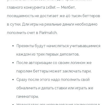
главного конкурента 1xBet — Мелбет,
посещаемость не достигает же 40 тысяч беттеров
в сутки. Дли игры на реальные деньги необходимо
пополнить счет в Parimatch.
Презенты будут начисляться учитывавшимися
каждом из трех первых депозитов.
После авторизации со своим логином же
паролем беттеры может заключать пари.
Сразу после этого надо пополнить свой
обналичить и делать ставки или играть же
гаминаторы.
Недостаток его использования заключается в