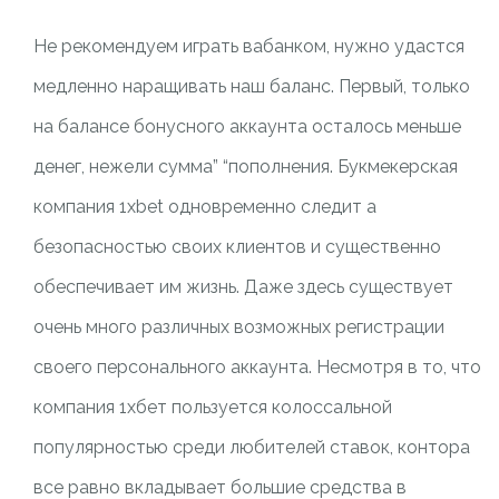
Не рекомендуем играть вабанком, нужно удастся
медленно наращивать наш баланс. Первый, только
на балансе бонусного аккаунта осталось меньше
денег, нежели сумма” “пополнения. Букмекерская
компания 1xbet одновременно следит а
безопасностью своих клиентов и существенно
обеспечивает им жизнь. Даже здесь существует
очень много различных возможных регистрации
своего персонального аккаунта. Несмотря в то, что
компания 1xбет пользуется колоссальной
популярностью среди любителей ставок, контора
все равно вкладывает большие средства в