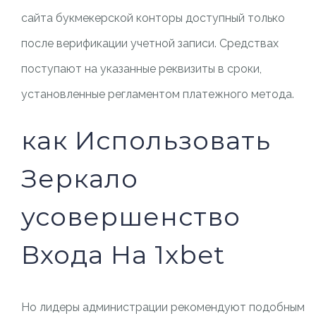
сайта букмекерской конторы доступный только
после верификации учетной записи. Средствах
поступают на указанные реквизиты в сроки,
установленные регламентом платежного метода.
как Использовать
Зеркало
усовершенство
Входа На 1xbet
Но лидеры администрации рекомендуют подобным