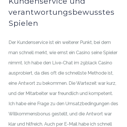
Kundenservice und
verantwortungsbewusstes
Spielen
Der Kundenservice ist ein weiterer Punkt, bei dem
man schnell merkt, wie ernst ein Casino seine Spieler
nimmt. Ich habe den Live-Chat im 29black Casino
ausprobiert, da dies oft die schnellste Methode ist,
eine Antwort zu bekommen. Die Wartezeit war kurz,
und der Mitarbeiter war freundlich und kompetent.
Ich habe eine Frage zu den Umsatzbedingungen des
Willkommensbonus gestellt, und die Antwort war
klar und hilfreich. Auch per E-Mail habe ich schnell