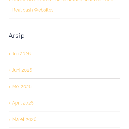
Real cash Websites
Arsip
Juli 2026
Juni 2026
Mei 2026
April 2026
Maret 2026