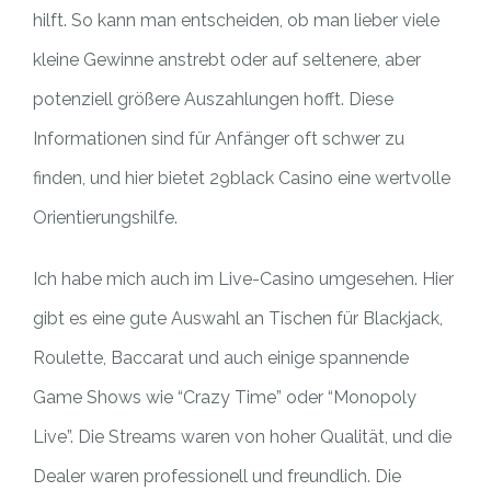
hilft. So kann man entscheiden, ob man lieber viele
kleine Gewinne anstrebt oder auf seltenere, aber
potenziell größere Auszahlungen hofft. Diese
Informationen sind für Anfänger oft schwer zu
finden, und hier bietet 29black Casino eine wertvolle
Orientierungshilfe.
Ich habe mich auch im Live-Casino umgesehen. Hier
gibt es eine gute Auswahl an Tischen für Blackjack,
Roulette, Baccarat und auch einige spannende
Game Shows wie “Crazy Time” oder “Monopoly
Live”. Die Streams waren von hoher Qualität, und die
Dealer waren professionell und freundlich. Die