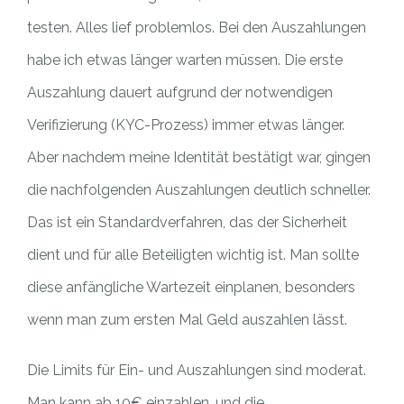
testen. Alles lief problemlos. Bei den Auszahlungen
habe ich etwas länger warten müssen. Die erste
Auszahlung dauert aufgrund der notwendigen
Verifizierung (KYC-Prozess) immer etwas länger.
Aber nachdem meine Identität bestätigt war, gingen
die nachfolgenden Auszahlungen deutlich schneller.
Das ist ein Standardverfahren, das der Sicherheit
dient und für alle Beteiligten wichtig ist. Man sollte
diese anfängliche Wartezeit einplanen, besonders
wenn man zum ersten Mal Geld auszahlen lässt.
Die Limits für Ein- und Auszahlungen sind moderat.
Man kann ab 10€ einzahlen, und die