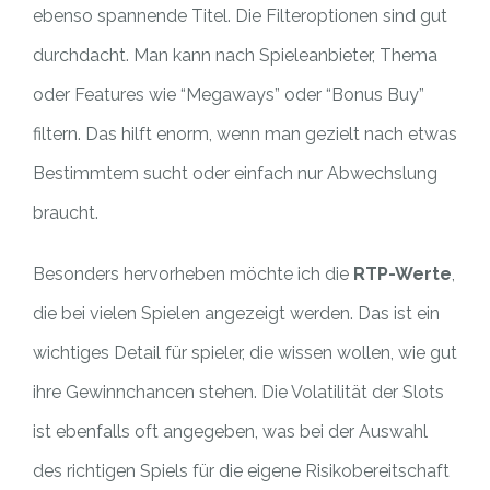
ebenso spannende Titel. Die Filteroptionen sind gut
durchdacht. Man kann nach Spieleanbieter, Thema
oder Features wie “Megaways” oder “Bonus Buy”
filtern. Das hilft enorm, wenn man gezielt nach etwas
Bestimmtem sucht oder einfach nur Abwechslung
braucht.
Besonders hervorheben möchte ich die
RTP-Werte
,
die bei vielen Spielen angezeigt werden. Das ist ein
wichtiges Detail für spieler, die wissen wollen, wie gut
ihre Gewinnchancen stehen. Die Volatilität der Slots
ist ebenfalls oft angegeben, was bei der Auswahl
des richtigen Spiels für die eigene Risikobereitschaft