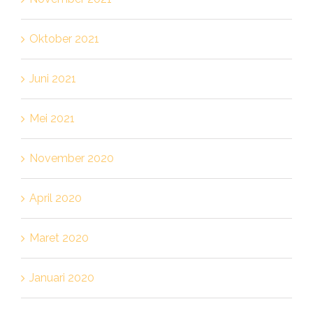
Oktober 2021
Juni 2021
Mei 2021
November 2020
April 2020
Maret 2020
Januari 2020