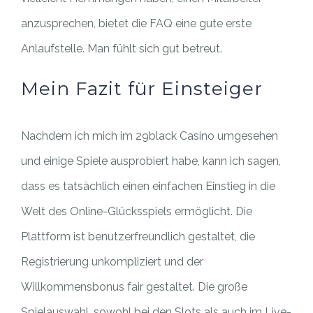
anzusprechen, bietet die FAQ eine gute erste
Anlaufstelle. Man fühlt sich gut betreut.
Mein Fazit für Einsteiger
Nachdem ich mich im 29black Casino umgesehen
und einige Spiele ausprobiert habe, kann ich sagen,
dass es tatsächlich einen einfachen Einstieg in die
Welt des Online-Glücksspiels ermöglicht. Die
Plattform ist benutzerfreundlich gestaltet, die
Registrierung unkompliziert und der
Willkommensbonus fair gestaltet. Die große
Spielauswahl, sowohl bei den Slots als auch im Live-