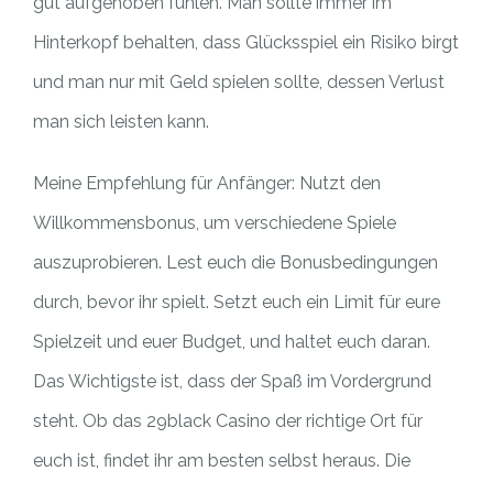
gut aufgehoben fühlen. Man sollte immer im
Hinterkopf behalten, dass Glücksspiel ein Risiko birgt
und man nur mit Geld spielen sollte, dessen Verlust
man sich leisten kann.
Meine Empfehlung für Anfänger: Nutzt den
Willkommensbonus, um verschiedene Spiele
auszuprobieren. Lest euch die Bonusbedingungen
durch, bevor ihr spielt. Setzt euch ein Limit für eure
Spielzeit und euer Budget, und haltet euch daran.
Das Wichtigste ist, dass der Spaß im Vordergrund
steht. Ob das 29black Casino der richtige Ort für
euch ist, findet ihr am besten selbst heraus. Die