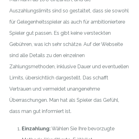
Auszahlungslimits sind so gestaltet, dass sie sowohl
für Gelegenheitsspieler als auch für ambitioniertere
Spieler gut passen. Es gibt keine versteckten
Gebühren, was ich sehr schätze. Auf der Webseite
sind alle Details zu den einzelnen
Zahlungsmethoden, inklusive Dauer und eventuellen
Limits, übersichtlich dargestellt. Das schafft
Vertrauen und vermeidet unangenehme
Überraschungen. Man hat als Spieler das Gefühl,
dass man gut informiert ist.
Einzahlung:
Wählen Sie Ihre bevorzugte