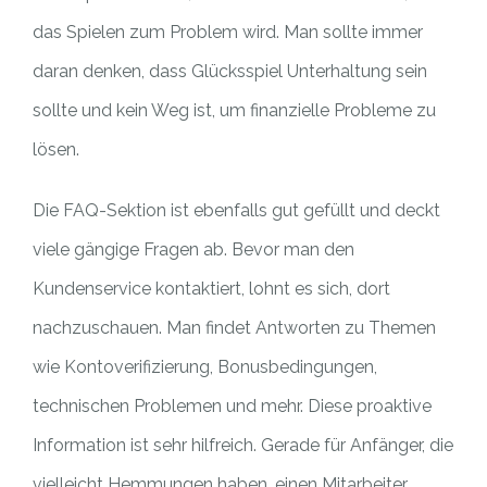
das Spielen zum Problem wird. Man sollte immer
daran denken, dass Glücksspiel Unterhaltung sein
sollte und kein Weg ist, um finanzielle Probleme zu
lösen.
Die FAQ-Sektion ist ebenfalls gut gefüllt und deckt
viele gängige Fragen ab. Bevor man den
Kundenservice kontaktiert, lohnt es sich, dort
nachzuschauen. Man findet Antworten zu Themen
wie Kontoverifizierung, Bonusbedingungen,
technischen Problemen und mehr. Diese proaktive
Information ist sehr hilfreich. Gerade für Anfänger, die
vielleicht Hemmungen haben, einen Mitarbeiter