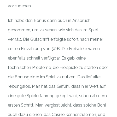
vorzugehen.
Ich habe den Bonus dann auch in Anspruch
genommen, um zu sehen, wie sich das im Spiel
verhält. Die Gutschrift erfolgte sofort nach meiner
ersten Einzahlung von 50€. Die Freispiele waren
ebenfalls schnell verfügbar. Es gab keine
technischen Probleme, die Freispiele zu starten oder
die Bonusgelder im Spiel zu nutzen. Das lief alles
reibungslos. Man hat das Gefühl, dass hier Wert auf
eine gute Spielerfahrung gelegt wird, schon ab dem
ersten Schritt. Man vergisst leicht, dass solche Boni
auch dazu dienen, das Casino kennenzulernen, und