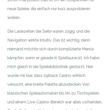
neue Spieler, die einfach nur kurz ausprobieren
wollen.
Die Ladezeiten der Seite waren zügig, und die
Navigation wirkte intuitiv. Das ist wichtig, denn
niemand möchte sich durch komplizierte Menüs
kämpfen, wenn er gerade in Spiellaune ist. Ich habe
mich gleich in die Spielebibliothek gestürzt. Hier
wurde mir klar, dass 29black Casino wirklich
versucht, eine breite Palette abzudecken. Von
klassischen Spielautomaten bis hin zu Tischspielen
und einem Live-Casino-Bereich war alles vorhanden.