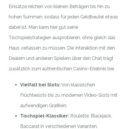
Einsätze reichen von kleinen Beträgen bis hin zu
hohen Summen, sodass für jeden Geldbeutel etwas
dabei ist. Man kann hier gut seine
Tischspielstrategien ausprobieren, ohne gleich das
Haus verlassen zu müssen. Die Interaktion mit den
Dealern und anderen Spielern über den Chat trägt
zusätzlich zum authentischen Casino-Erlebnis bei.
Vielfalt bei Slots:
Von klassischen
Früchteslots bis zu modernen Video-Slots mit
aufwendigen Grafiken.
Tischspiel-Klassiker:
Roulette, Blackjack,
Baccarat in verschiedenen Varianten.