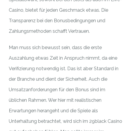
Casino, bietet für jeden Geschmack etwas. Die
Transparenz bei den Bonusbedingungen und
Zahlungsmethoden schafft Vertrauen.
Man muss sich bewusst sein, dass die erste
Auszahlung etwas Zeit in Anspruch nimmt, da eine
Verifizierung notwendig ist. Das ist aber Standard in
der Branche und dient der Sicherheit. Auch die
Umsatzanforderungen für den Bonus sind im
üblichen Rahmen. Wer hier mit realistischen
Erwartungen herangeht und die Spiele als
Unterhaltung betrachtet, wird sich im 29black Casino