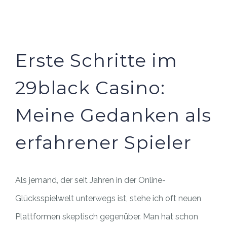
PILAR MEDIA
CERITA SOS
PILAR PELAYANAN KEMASYARAKATAN
AGENDA SOS
Erste Schritte im
29black Casino:
Meine Gedanken als
erfahrener Spieler
Als jemand, der seit Jahren in der Online-
Glücksspielwelt unterwegs ist, stehe ich oft neuen
Plattformen skeptisch gegenüber. Man hat schon