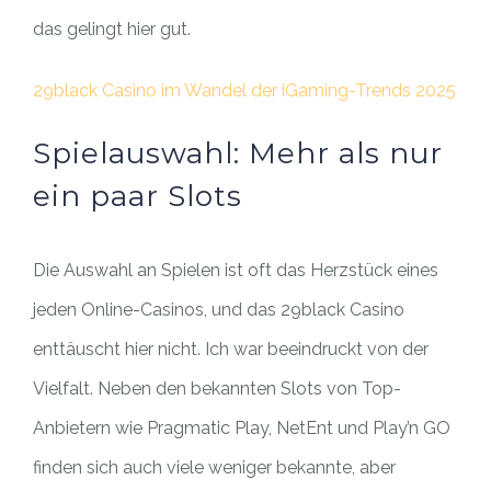
das gelingt hier gut.
29black Casino im Wandel der iGaming-Trends 2025
Spielauswahl: Mehr als nur
ein paar Slots
Die Auswahl an Spielen ist oft das Herzstück eines
jeden Online-Casinos, und das 29black Casino
enttäuscht hier nicht. Ich war beeindruckt von der
Vielfalt. Neben den bekannten Slots von Top-
Anbietern wie Pragmatic Play, NetEnt und Play’n GO
finden sich auch viele weniger bekannte, aber