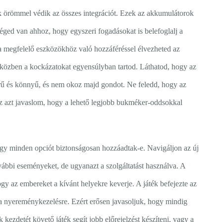
kik örömmel védik az összes integrációt. Ezek az akkumulátorok
kséged van ahhoz, hogy egyszeri fogadásokat is belefoglalj a
s a megfelelő eszközökhöz való hozzáféréssel élvezheted az
iközben a kockázatokat egyensúlyban tartod. Láthatod, hogy az
rű és könnyű, és nem okoz majd gondot. Ne feledd, hogy az
z azt javaslom, hogy a lehető legjobb bukméker-oddsokkal
hogy minden opciót biztonságosan hozzáadtak-e. Navigáljon az új
vábbi eseményeket, de ugyanazt a szolgáltatást használva. A
ogy az embereket a kívánt helyekre keverje. A játék befejezte az
g a nyereménykezelésre. Ezért erősen javasoljuk, hogy mindig
kezdetét követő játék segít jobb előrejelzést készíteni, vagy a