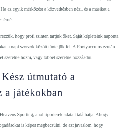
 Ha az egyik mérkőzést a közvetítésben nézi, és a másikat a
s érné.
érezzük, hogy profi szinten tartjuk őket. Saját képleteink naponta
kat a napi szorzók között tüntetjük fel. A Footyaccums ezután
et szeretne hozni, vagy többet szeretne hozzáadni.
 Kész útmutató a
 a játékokban
eavens Sporting, ahol riporterek adatait találhatja. Ahogy
fogadásokat is képes megbecsülni, de azt javaslom, hogy