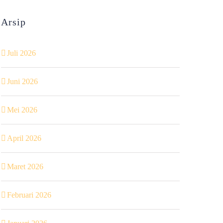
Arsip
Juli 2026
Juni 2026
Mei 2026
April 2026
Maret 2026
Februari 2026