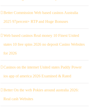
Better Commission Web based casinos Australia
2025 97percent+ RTP and Huge Bonuses
Web based casinos Real money 10 Finest United
states 10 free spins 2026 no deposit Casino Websites
for 2026
Casinos on the internet United states Paddy Power
ios app of america 2026 Examined & Rated
Better On the web Pokies around australia 2026:
Real cash Websites