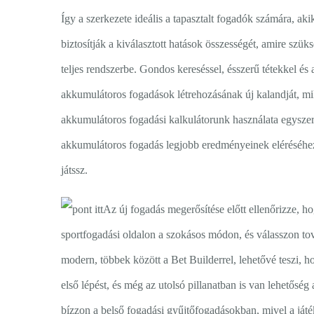
Így a szerkezete ideális a tapasztalt fogadók számára, a
biztosítják a kiválasztott hatások összességét, amire szü
teljes rendszerbe. Gondos kereséssel, ésszerű tétekkel é
akkumulátoros fogadások létrehozásának új kalandját, m
akkumulátoros fogadási kalkulátorunk használata egysze
akkumulátoros fogadás legjobb eredményeinek eléréséhe
játssz.
Az új fogadás megerősítése előtt ellenőrizze, 
sportfogadási oldalon a szokásos módon, és válasszon to
modern, többek között a Bet Builderrel, lehetővé teszi, h
első lépést, és még az utolsó pillanatban is van lehetősé
bízzon a belső fogadási gyűjtőfogadásokban, mivel a játék 