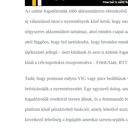
Az online fogadóirodák több akkumulátoros elrendezésű 
új választásod most a nyereményeik közé kerül, hogy me
négyszeres akkumulátort tartalmaz, ahol minden csapat 
attól függően, hogy hol tartózkodsz, hogy hivatalos mun
tájékoztató jellegű – nem kínálunk és nem is kötünk fog
kínál a célcsoportokra összpontosítva – Felett/Alatt, B
Tudd, hogy pontosan milyen VIG vagy juice beállításo
befolyásolják a nyereményeidet. Egy egyszerű dolog, am
fogadóirodák rendkívül üresen állnak, és a fennmaradó l
platform kínál pénzkivételi funkciót, amely lehetővé teszi,
következő lehetőség a legújabb amerikai szerencsejáték-stí