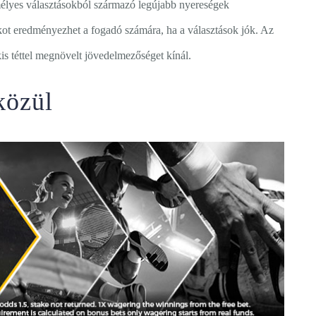
mélyes választásokból származó legújabb nyereségek
ot eredményezhet a fogadó számára, ha a választások jók. Az
is téttel megnövelt jövedelmezőséget kínál.
közül