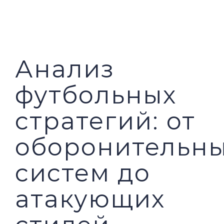
PILAR MEDIA
CERITA SOS
PILAR PELAYANAN KEMASYARAKATAN
AGENDA SOS
Анализ
футбольных
стратегий: от
оборонительн
систем до
атакующих