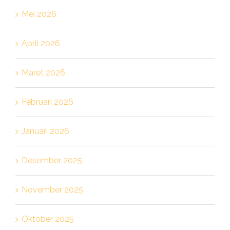
Mei 2026
April 2026
Maret 2026
Februari 2026
Januari 2026
Desember 2025
November 2025
Oktober 2025