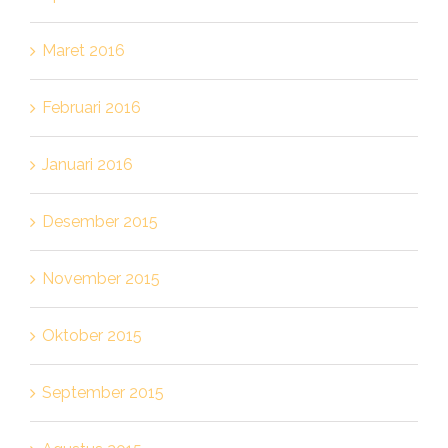
Maret 2016
Februari 2016
Januari 2016
Desember 2015
November 2015
Oktober 2015
September 2015