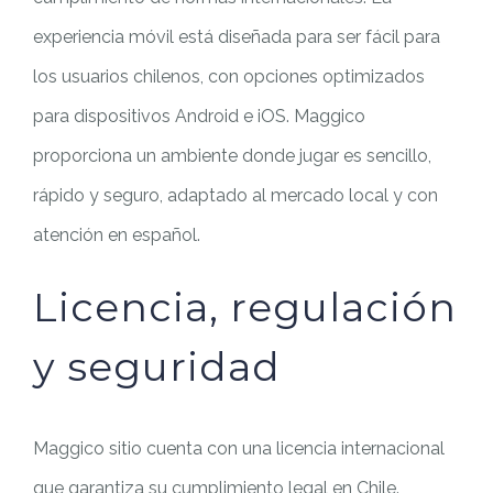
experiencia móvil está diseñada para ser fácil para
los usuarios chilenos, con opciones optimizados
para dispositivos Android e iOS. Maggico
proporciona un ambiente donde jugar es sencillo,
rápido y seguro, adaptado al mercado local y con
atención en español.
Licencia, regulación
y seguridad
Maggico sitio cuenta con una licencia internacional
que garantiza su cumplimiento legal en Chile.