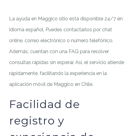
La ayuda en Maggico sitio está disponible 24/7 en
idioma español. Puedes contactarlos por chat
online, correo electrónico o número telefónico.
Además, cuentan con una FAQ para resolver
consultas rápidas sin esperar. Así, el servicio atiende
rápidamente, facilitando la experiencia en la
aplicación móvil de Maggico en Chile.
Facilidad de
registro y