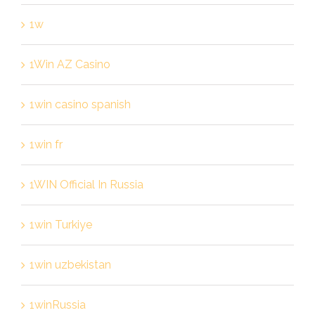
1w
1Win AZ Casino
1win casino spanish
1win fr
1WIN Official In Russia
1win Turkiye
1win uzbekistan
1winRussia