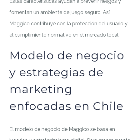
Estas características ayudan a prevenir riesgos y
fomentan un ambiente de juego seguro. Así,
Maggico contribuye con la protección del usuario y
el cumplimiento normativo en el mercado local.
Modelo de negocio
y estrategias de
marketing
enfocadas en Chile
El modelo de negocio de Maggico se basa en