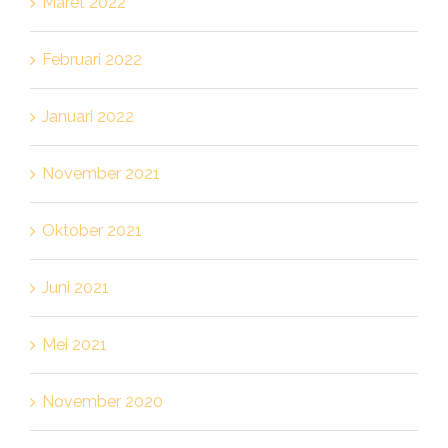
Maret 2022
Februari 2022
Januari 2022
November 2021
Oktober 2021
Juni 2021
Mei 2021
November 2020