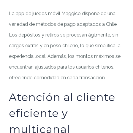
La app de juegos móvil Maggico dispone de una
variedad de métodos de pago adaptados a Chile.
Los depósitos y retiros se procesan ágilmente, sin
cargos extras y en peso chileno, lo que simplifica la
experiencia local. Además, los montos máximos se
encuentran ajustados para los usuarios chilenos,
ofreciendo comodidad en cada transacción.
Atención al cliente
eficiente y
multicanal