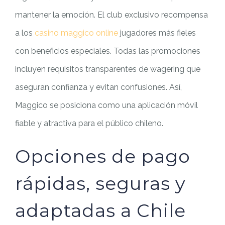
mantener la emoción. El club exclusivo recompensa
a los
casino maggico online
jugadores más fieles
con beneficios especiales. Todas las promociones
incluyen requisitos transparentes de wagering que
aseguran confianza y evitan confusiones. Así,
Maggico se posiciona como una aplicación móvil
fiable y atractiva para el público chileno.
Opciones de pago
rápidas, seguras y
adaptadas a Chile