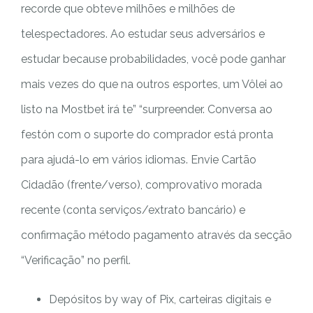
recorde que obteve milhões e milhões de
telespectadores. Ao estudar seus adversários e
estudar because probabilidades, você pode ganhar
mais vezes do que na outros esportes, um Vôlei ao
listo na Mostbet irá te” “surpreender. Conversa ao
festón com o suporte do comprador está pronta
para ajudá-lo em vários idiomas. Envie Cartão
Cidadão (frente/verso), comprovativo morada
recente (conta serviços/extrato bancário) e
confirmação método pagamento através da secção
“Verificação” no perfil.
Depósitos by way of Pix, carteiras digitais e