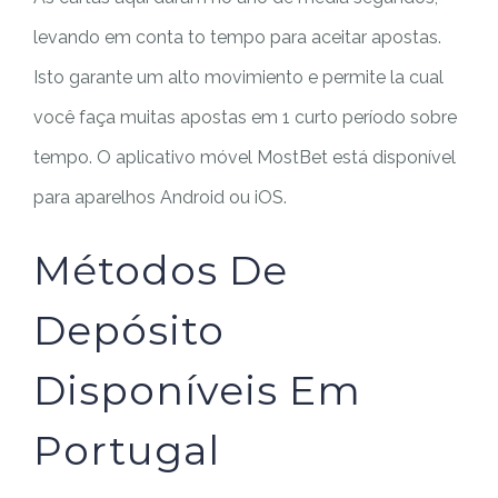
levando em conta to tempo para aceitar apostas.
Isto garante um alto movimiento e permite la cual
você faça muitas apostas em 1 curto período sobre
tempo. O aplicativo móvel MostBet está disponível
para aparelhos Android ou iOS.
Métodos De
Depósito
Disponíveis Em
Portugal