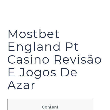
PILAR MEDIA
CERITA SOS
PILAR PELAYANAN KEMASYARAKATAN
AGENDA SOS
Mostbet
England Pt
Casino Revisão
E Jogos De
Azar
Content