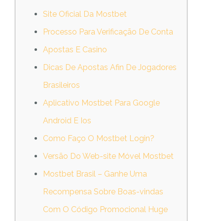
Site Oficial Da Mostbet
Processo Para Verificação De Conta
Apostas E Casino
Dicas De Apostas Afin De Jogadores
Brasileiros
Aplicativo Mostbet Para Google
Android E Ios
Como Faço O Mostbet Login?
Versão Do Web-site Móvel Mostbet
Mostbet Brasil – Ganhe Uma
Recompensa Sobre Boas-vindas
Com O Código Promocional Huge