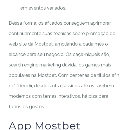
em eventos variados.
Dessa forma, os afiliados conseguem aprimorar
continuamente suas técnicas sobre promoção do
web site da Mostbet, ampliando a cada mês o
alcance para seu negócio. Os caça-níqueis são,
search engine marketing dúvida, os games mais
populares na Mostbet. Com centenas de títulos afin
de” “decidir, desde slots clássicos até os também
modernos com temas interativos, há piza para
todos os gostos.
App Mostbet