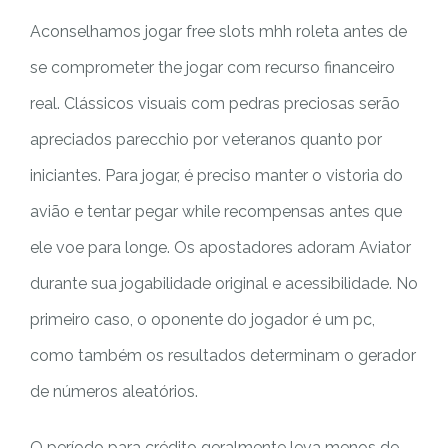
Aconselhamos jogar free slots mhh roleta antes de
se comprometer the jogar com recurso financeiro
real. Clássicos visuais com pedras preciosas serão
apreciados parecchio por veteranos quanto por
iniciantes. Para jogar, é preciso manter o vistoria do
avião e tentar pegar while recompensas antes que
ele voe para longe. Os apostadores adoram Aviator
durante sua jogabilidade original e acessibilidade. No
primeiro caso, o oponente do jogador é um pc,
como também os resultados determinam o gerador
de números aleatórios.
O período para crédito geralmente leva menos de