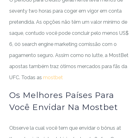
seventy two horas para coger em vigor em conta
pretendida. As opções não têm um valor mínimo de
saque, contudo você pode concluir pelo menos US$
6, 00 search engine marketing comissão com o
pagamento seguro. Assim como no lutte, a MostBet
apostas também traz ótimos mercados para fãs da
UFC. Todas as
mostbet
Os Melhores Países Para
Você Envidar Na Mostbet
Observe la cual você tem que envidar o bônus at