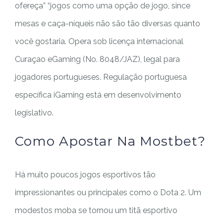
ofereça” “jogos como uma opção de jogo, since
mesas e caça-níqueis não são tão diversas quanto
você gostaria. Opera sob licença internacional
Curaçao eGaming (No. 8048/JAZ), legal para
jogadores portugueses. Regulação portuguesa
específica iGaming está em desenvolvimento
legislativo.
Como Apostar Na Mostbet?
Há muito poucos jogos esportivos tão
impressionantes ou principales como o Dota 2. Um
modestos moba se tornou um titã esportivo