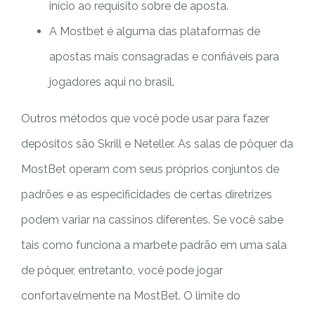
início ao requisito sobre de aposta.
A Mostbet é alguma das plataformas de
apostas mais consagradas e confiáveis para
jogadores aqui no brasil.
Outros métodos que você pode usar para fazer
depósitos são Skrill e Neteller. As salas de pôquer da
MostBet operam com seus próprios conjuntos de
padrões e as especificidades de certas diretrizes
podem variar na cassinos diferentes. Se você sabe
tais como funciona a marbete padrão em uma sala
de pôquer, entretanto, você pode jogar
confortavelmente na MostBet. O limite do