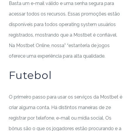
Basta um e-mail válido e uma senha segura para
acessar todos os recursos. Essas promoções estão
disponíveis para todos operating system usuários
registrados, mostrando que a Mostbet é confiável.
Na Mostbet Online, nossa” “estanteria de jogos
oferece uma experiência para alta qualidade.
Futebol
O primeiro passo para usar os serviços da Mostbet é
criar alguma conta. Há distintos maneiras de ze
registrar por telefone, e-mail ou mídia social. Os
bônus são o que os jogadores estão procurando e a