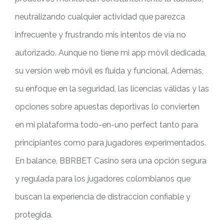
neutralizando cualquier actividad que parezca
infrecuente y frustrando mis intentos de vía no
autorizado. Aunque no tiene mi app móvil dedicada,
su versión web móvil es fluida y funcional. Además,
su enfoque en la seguridad, las licencias válidas y las
opciones sobre apuestas deportivas lo convierten
en mi plataforma todo-en-uno perfect tanto para
principiantes como para jugadores experimentados.
En balance, BBRBET Casino sera una opción segura
y regulada para los jugadores colombianos que
buscan la experiencia de distraccion confiable y
protegida.