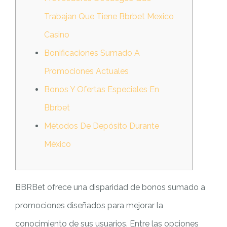
Trabajan Que Tiene Bbrbet Mexico
Casino
Bonificaciones Sumado A
Promociones Actuales
Bonos Y Ofertas Especiales En
Bbrbet
Métodos De Depósito Durante
México
BBRBet ofrece una disparidad de bonos sumado a
promociones diseñados para mejorar la
conocimiento de sus usuarios. Entre las opciones