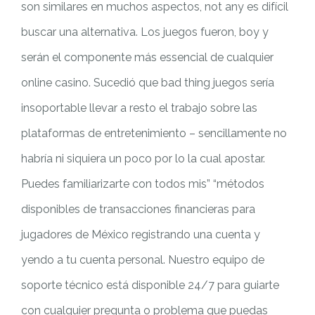
son similares en muchos aspectos, not any es difícil
buscar una alternativa. Los juegos fueron, boy y
serán el componente más essencial de cualquier
online casino. Sucedió que bad thing juegos sería
insoportable llevar a resto el trabajo sobre las
plataformas de entretenimiento – sencillamente no
habría ni siquiera un poco por lo la cual apostar.
Puedes familiarizarte con todos mis” “métodos
disponibles de transacciones financieras para
jugadores de México registrando una cuenta y
yendo a tu cuenta personal. Nuestro equipo de
soporte técnico está disponible 24/7 para guiarte
con cualquier pregunta o problema que puedas