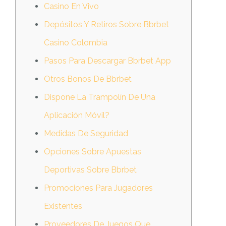
Casino En Vivo
Depósitos Y Retiros Sobre Bbrbet
Casino Colombia
Pasos Para Descargar Bbrbet App
Otros Bonos De Bbrbet
Dispone La Trampolín De Una
Aplicación Móvil?
Medidas De Seguridad
Opciones Sobre Apuestas
Deportivas Sobre Bbrbet
Promociones Para Jugadores
Existentes
Proveedores De Juegos Que