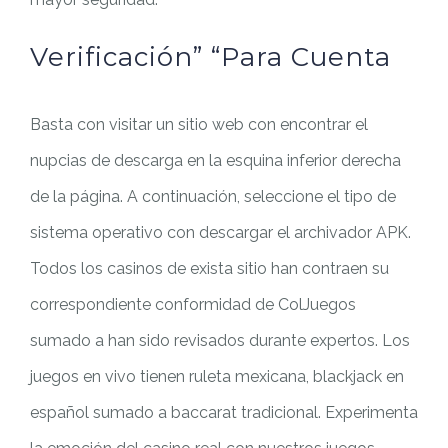
Verificación” “Para Cuenta
Basta con visitar un sitio web con encontrar el
nupcias de descarga en la esquina inferior derecha
de la página. A continuación, seleccione el tipo de
sistema operativo con descargar el archivador APK.
Todos los casinos de exista sitio han contraen su
correspondiente conformidad de ColJuegos
sumado a han sido revisados durante expertos. Los
juegos en vivo tienen ruleta mexicana, blackjack en
español sumado a baccarat tradicional. Experimenta