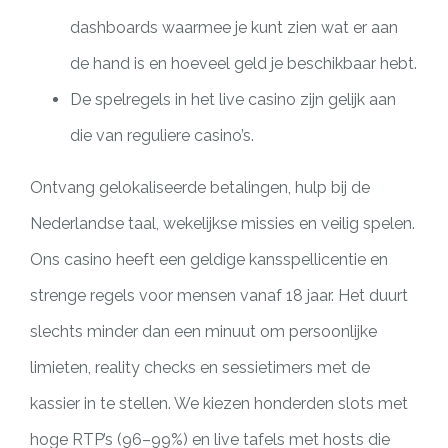
dashboards waarmee je kunt zien wat er aan
de hand is en hoeveel geld je beschikbaar hebt.
De spelregels in het live casino zijn gelijk aan
die van reguliere casino’s.
Ontvang gelokaliseerde betalingen, hulp bij de
Nederlandse taal, wekelijkse missies en veilig spelen.
Ons casino heeft een geldige kansspellicentie en
strenge regels voor mensen vanaf 18 jaar. Het duurt
slechts minder dan een minuut om persoonlijke
limieten, reality checks en sessietimers met de
kassier in te stellen. We kiezen honderden slots met
hoge RTP’s (96–99%) en live tafels met hosts die