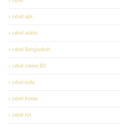
1xbet
1xbet apk
1xbet arabic
1xbet Bangladesh
1xbet casino BD
1xbet india
1xbet Korea
1xbet KR