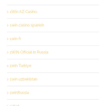
1Win AZ Casino
1win casino spanish
1win fr
1WIN Official In Russia
1win Turkiye
1win uzbekistan
1winRussia