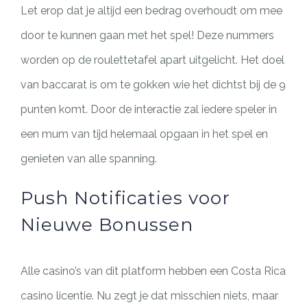
Let erop dat je altijd een bedrag overhoudt om mee
door te kunnen gaan met het spel! Deze nummers
worden op de roulettetafel apart uitgelicht. Het doel
van baccarat is om te gokken wie het dichtst bij de 9
punten komt. Door de interactie zal iedere speler in
een mum van tijd helemaal opgaan in het spel en
genieten van alle spanning.
Push Notificaties voor
Nieuwe Bonussen
Alle casino’s van dit platform hebben een Costa Rica
casino licentie. Nu zegt je dat misschien niets, maar