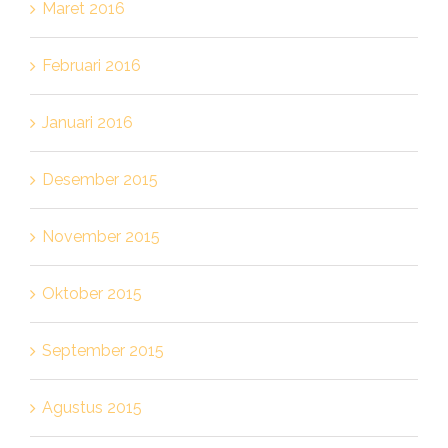
Maret 2016
Februari 2016
Januari 2016
Desember 2015
November 2015
Oktober 2015
September 2015
Agustus 2015