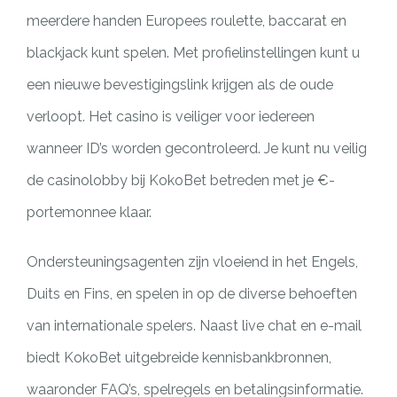
meerdere handen Europees roulette, baccarat en
blackjack kunt spelen. Met profielinstellingen kunt u
een nieuwe bevestigingslink krijgen als de oude
verloopt. Het casino is veiliger voor iedereen
wanneer ID’s worden gecontroleerd. Je kunt nu veilig
de casinolobby bij KokoBet betreden met je €-
portemonnee klaar.
Ondersteuningsagenten zijn vloeiend in het Engels,
Duits en Fins, en spelen in op de diverse behoeften
van internationale spelers. Naast live chat en e-mail
biedt KokoBet uitgebreide kennisbankbronnen,
waaronder FAQ’s, spelregels en betalingsinformatie.