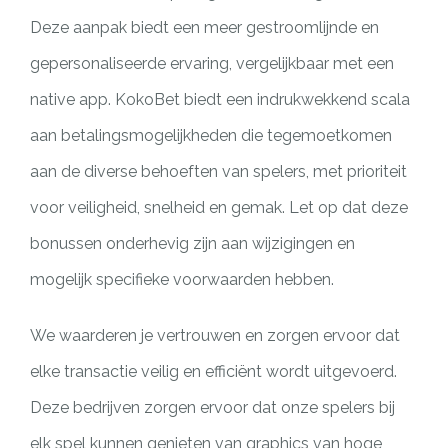
Deze aanpak biedt een meer gestroomlijnde en
gepersonaliseerde ervaring, vergelijkbaar met een
native app. KokoBet biedt een indrukwekkend scala
aan betalingsmogelijkheden die tegemoetkomen
aan de diverse behoeften van spelers, met prioriteit
voor veiligheid, snelheid en gemak. Let op dat deze
bonussen onderhevig zijn aan wijzigingen en
mogelijk specifieke voorwaarden hebben.
We waarderen je vertrouwen en zorgen ervoor dat
elke transactie veilig en efficiënt wordt uitgevoerd.
Deze bedrijven zorgen ervoor dat onze spelers bij
elk spel kunnen genieten van graphics van hoge