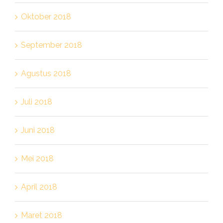
Oktober 2018
September 2018
Agustus 2018
Juli 2018
Juni 2018
Mei 2018
April 2018
Maret 2018