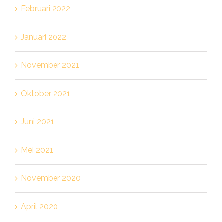
Februari 2022
Januari 2022
November 2021
Oktober 2021
Juni 2021
Mei 2021
November 2020
April 2020