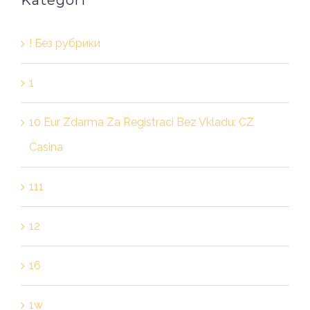
Kategori
! Без рубрики
1
10 Eur Zdarma Za Registraci Bez Vkladu: CZ
Casina
111
12
16
1w