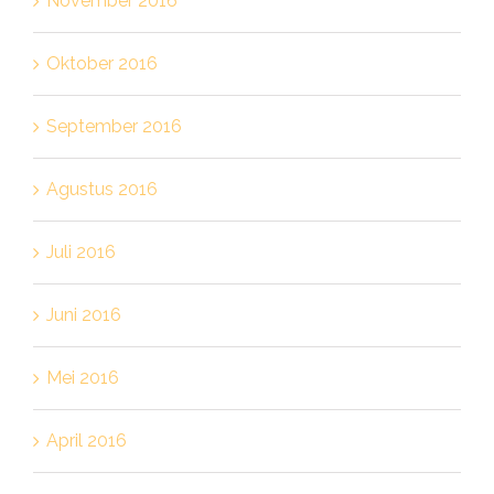
November 2016
Oktober 2016
September 2016
Agustus 2016
Juli 2016
Juni 2016
Mei 2016
April 2016