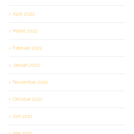
April 2022
Maret 2022
Februari 2022
Januari 2022
November 2021
Oktober 2021
Juni 2021
Mei 2021