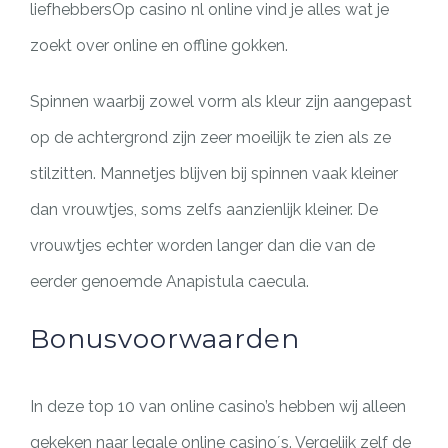
liefhebbersOp casino nl online vind je alles wat je
zoekt over online en offline gokken.
Spinnen waarbij zowel vorm als kleur zijn aangepast
op de achtergrond zijn zeer moeilijk te zien als ze
stilzitten. Mannetjes blijven bij spinnen vaak kleiner
dan vrouwtjes, soms zelfs aanzienlijk kleiner. De
vrouwtjes echter worden langer dan die van de
eerder genoemde Anapistula caecula.
Bonusvoorwaarden
In deze top 10 van online casino’s hebben wij alleen
gekeken naar legale online casino´s. Vergelijk zelf de