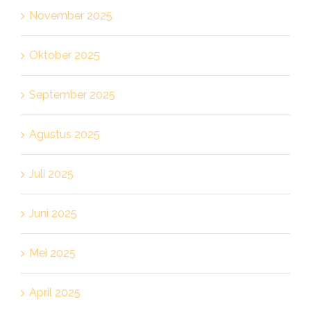
November 2025
Oktober 2025
September 2025
Agustus 2025
Juli 2025
Juni 2025
Mei 2025
April 2025