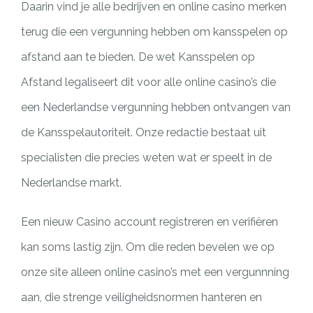
Daarin vind je alle bedrijven en online casino merken
terug die een vergunning hebben om kansspelen op
afstand aan te bieden. De wet Kansspelen op
Afstand legaliseert dit voor alle online casino’s die
een Nederlandse vergunning hebben ontvangen van
de Kansspelautoriteit. Onze redactie bestaat uit
specialisten die precies weten wat er speelt in de
Nederlandse markt.
Een nieuw Casino account registreren en verifiëren
kan soms lastig zijn. Om die reden bevelen we op
onze site alleen online casino’s met een vergunnning
aan, die strenge veiligheidsnormen hanteren en