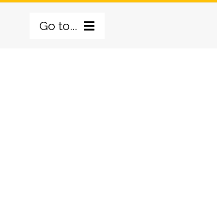
Skip
Go to...
to
content
BERANDA
TENTANG KAMI
PILAR PROGRAM
SEJARAH
GALERI
VISI MISI
PILAR PELATIHAN
BERITA
PROFIL
PILAR KESAKSIAN
HUBUNGI KAMI
LOGO BARU
PILAR PELAYANAN
BERITA UTAMA