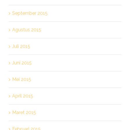
September 2015
Agustus 2015
Juli 2015
Juni 2015
Mei 2015
April 2015
Maret 2015
Februari 2015