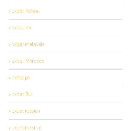
1xbet Korea
1xbet KR
1xbet malaysia
1xbet Morocco
1xbet pt
1xbet RU
1xbet russian
1xbet russian1