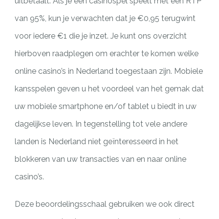
uitbetaalt. Als je een casinospel speelt met een RTP
van 95%, kun je verwachten dat je €0,95 terugwint
voor iedere €1 die je inzet. Je kunt ons overzicht
hierboven raadplegen om erachter te komen welke
online casino’s in Nederland toegestaan zijn. Mobiele
kansspelen geven u het voordeel van het gemak dat
uw mobiele smartphone en/of tablet u biedt in uw
dagelijkse leven. In tegenstelling tot vele andere
landen is Nederland niet geïnteresseerd in het
blokkeren van uw transacties van en naar online
casino’s.
Deze beoordelingsschaal gebruiken we ook direct