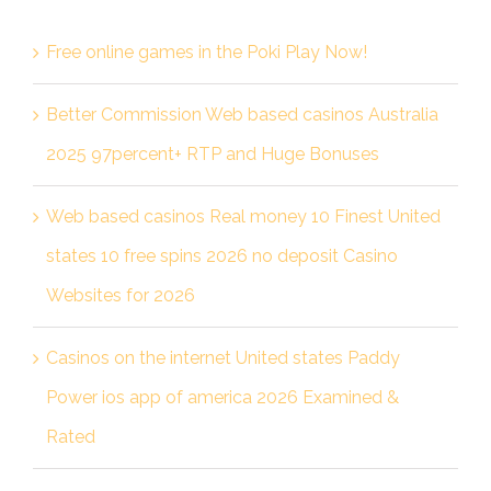
Free online games in the Poki Play Now!
Better Commission Web based casinos Australia
2025 97percent+ RTP and Huge Bonuses
Web based casinos Real money 10 Finest United
states 10 free spins 2026 no deposit Casino
Websites for 2026
Casinos on the internet United states Paddy
Power ios app of america 2026 Examined &
Rated