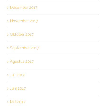
Desember 2017
November 2017
Oktober 2017
September 2017
Agustus 2017
Juli 2017
Juni 2017
Mei 2017