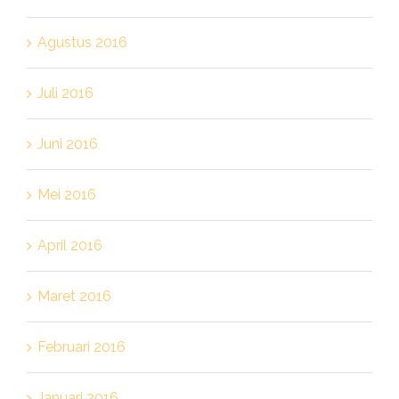
Agustus 2016
Juli 2016
Juni 2016
Mei 2016
April 2016
Maret 2016
Februari 2016
Januari 2016