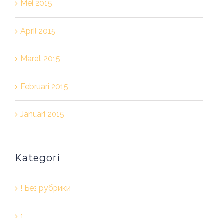
Mei 2015
April 2015
Maret 2015
Februari 2015
Januari 2015
Kategori
! Без рубрики
1