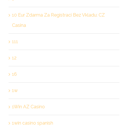
10 Eur Zdarma Za Registraci Bez Vkladu: CZ
Casina
111
12
16
1w
1Win AZ Casino
1win casino spanish