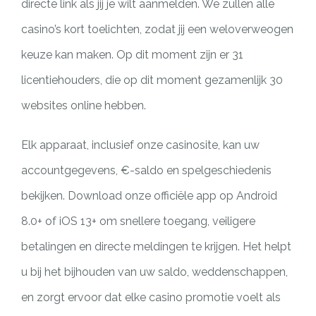
directe link als jij je wilt aanmelden. We zullen alle
casino’s kort toelichten, zodat jij een weloverweogen
keuze kan maken. Op dit moment zijn er 31
licentiehouders, die op dit moment gezamenlijk 30
websites online hebben.
Elk apparaat, inclusief onze casinosite, kan uw
accountgegevens, €-saldo en spelgeschiedenis
bekijken. Download onze officiële app op Android
8.0+ of iOS 13+ om snellere toegang, veiligere
betalingen en directe meldingen te krijgen. Het helpt
u bij het bijhouden van uw saldo, weddenschappen,
en zorgt ervoor dat elke casino promotie voelt als