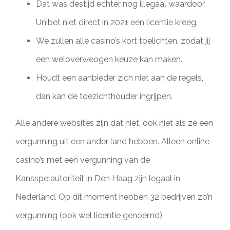
Dat was destijd echter nog illegaal waardoor
Unibet niet direct in 2021 een licentie kreeg.
We zullen alle casino’s kort toelichten, zodat jij
een weloverweogen keuze kan maken.
Houdt een aanbieder zich niet aan de regels,
dan kan de toezichthouder ingrijpen.
Alle andere websites zijn dat niet, ook niet als ze een
vergunning uit een ander land hebben. Alleen online
casino’s met een vergunning van de
Kansspelautoriteit in Den Haag zijn legaal in
Nederland. Op dit moment hebben 32 bedrijven zo’n
vergunning (ook wel licentie genoemd).