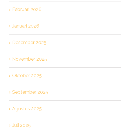
Februari 2026
Januari 2026
Desember 2025
November 2025
Oktober 2025
September 2025
Agustus 2025
Juli 2025