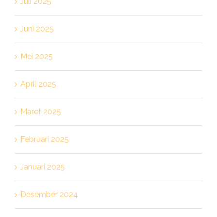
Juli 2025
Juni 2025
Mei 2025
April 2025
Maret 2025
Februari 2025
Januari 2025
Desember 2024