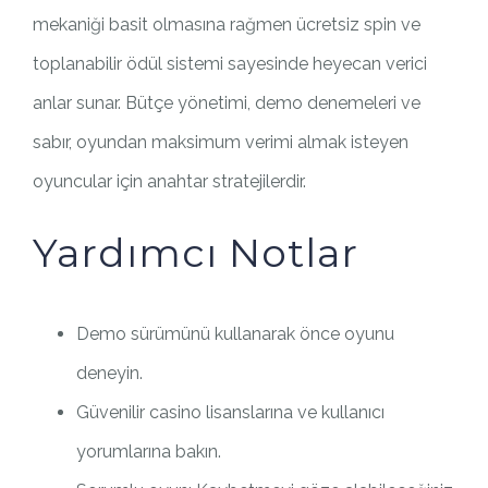
mekaniği basit olmasına rağmen ücretsiz spin ve
toplanabilir ödül sistemi sayesinde heyecan verici
anlar sunar. Bütçe yönetimi, demo denemeleri ve
sabır, oyundan maksimum verimi almak isteyen
oyuncular için anahtar stratejilerdir.
Yardımcı Notlar
Demo sürümünü kullanarak önce oyunu
deneyin.
Güvenilir casino lisanslarına ve kullanıcı
yorumlarına bakın.