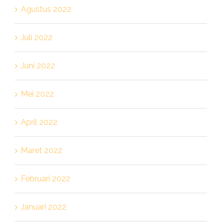
Agustus 2022
Juli 2022
Juni 2022
Mei 2022
April 2022
Maret 2022
Februari 2022
Januari 2022