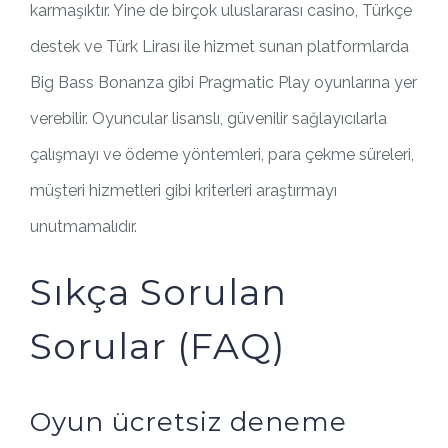
karmaşıktır. Yine de birçok uluslararası casino, Türkçe
destek ve Türk Lirası ile hizmet sunan platformlarda
Big Bass Bonanza gibi Pragmatic Play oyunlarına yer
verebilir. Oyuncular lisanslı, güvenilir sağlayıcılarla
çalışmayı ve ödeme yöntemleri, para çekme süreleri,
müşteri hizmetleri gibi kriterleri araştırmayı
unutmamalıdır.
Sıkça Sorulan
Sorular (FAQ)
Oyun ücretsiz deneme