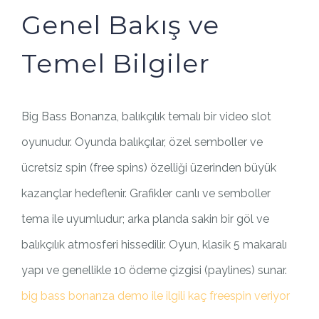
Genel Bakış ve
Temel Bilgiler
Big Bass Bonanza, balıkçılık temalı bir video slot
oyunudur. Oyunda balıkçılar, özel semboller ve
ücretsiz spin (free spins) özelliği üzerinden büyük
kazançlar hedeflenir. Grafikler canlı ve semboller
tema ile uyumludur; arka planda sakin bir göl ve
balıkçılık atmosferi hissedilir. Oyun, klasik 5 makaralı
yapı ve genellikle 10 ödeme çizgisi (paylines) sunar.
big bass bonanza demo ile ilgili kaç freespin veriyor