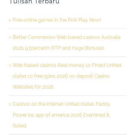
Tulisan Terbaru
Free online games in the Poki Play Now!
Better Commission Web based casinos Australia
2025 97percent+ RTP and Huge Bonuses
Web based casinos Real money 10 Finest United
states 10 free spins 2026 no deposit Casino
Websites for 2026
Casinos on the internet United states Paddy
Power ios app of america 2026 Examined &
Rated