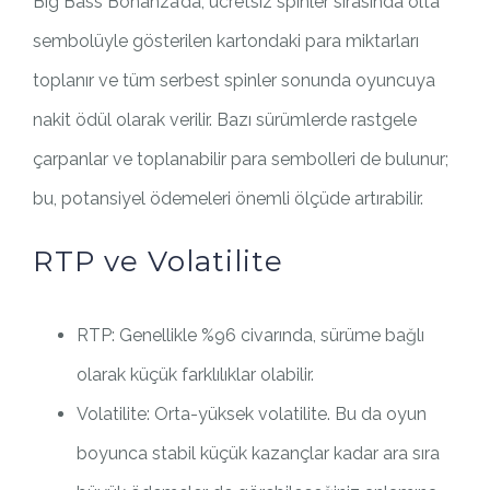
Big Bass Bonanza’da, ücretsiz spinler sırasında olta
sembolüyle gösterilen kartondaki para miktarları
toplanır ve tüm serbest spinler sonunda oyuncuya
nakit ödül olarak verilir. Bazı sürümlerde rastgele
çarpanlar ve toplanabilir para sembolleri de bulunur;
bu, potansiyel ödemeleri önemli ölçüde artırabilir.
RTP ve Volatilite
RTP: Genellikle %96 civarında, sürüme bağlı
olarak küçük farklılıklar olabilir.
Volatilite: Orta-yüksek volatilite. Bu da oyun
boyunca stabil küçük kazançlar kadar ara sıra