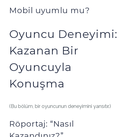
Mobil uyumlu mu?
Oyuncu Deneyimi:
Kazanan Bir
Oyuncuyla
Konuşma
(Bu bölüm, bir oyuncunun deneyimini yansıtır.)
Röportaj: “Nasıl
Kazandınız?”