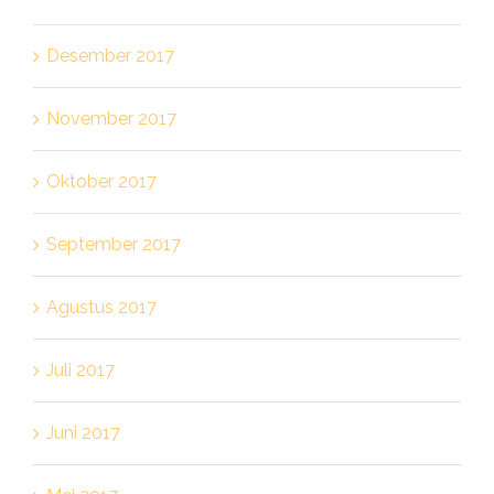
Desember 2017
November 2017
Oktober 2017
September 2017
Agustus 2017
Juli 2017
Juni 2017