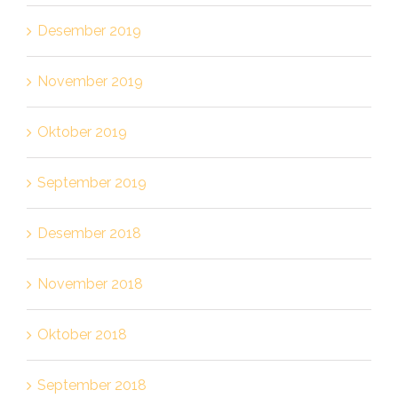
Desember 2019
November 2019
Oktober 2019
September 2019
Desember 2018
November 2018
Oktober 2018
September 2018