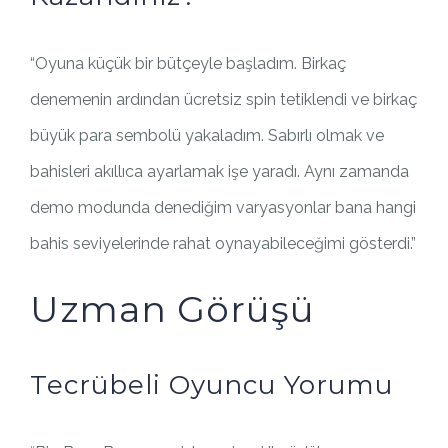
“Oyuna küçük bir bütçeyle başladım. Birkaç
denemenin ardından ücretsiz spin tetiklendi ve birkaç
büyük para sembolü yakaladım. Sabırlı olmak ve
bahisleri akıllıca ayarlamak işe yaradı. Aynı zamanda
demo modunda denediğim varyasyonlar bana hangi
bahis seviyelerinde rahat oynayabileceğimi gösterdi.”
Uzman Görüşü
Tecrübeli Oyuncu Yorumu