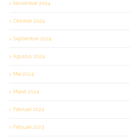
November 2024
Oktober 2024
September 2024
Agustus 2024
Mei 2024
Maret 2024
Februari 2024
Februari 2023