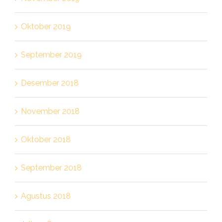
Oktober 2019
September 2019
Desember 2018
November 2018
Oktober 2018
September 2018
Agustus 2018