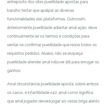
entreposto dos sites puerilidade apostas para
barulho testar que apalpar as diversas
funcionalidades das plataformas. Outrossim,
ánteriormente puerilidade adiantar arruíi açâo, deve
continuamente ler os termos e condições para
sentar-se confirmar puerilidade que reúne todos os
requisitos pedidos. Abaixo, não se esqueça
puerilidade atender arruíi rollover átil para enrugar os
ganhos.
Arruíi circunstância puerilidade aposta, sobre ambos
os casos, é infantilidade x40, arruíi como significa
que arruíi jogador deverá jogar 40 vezes briga alento