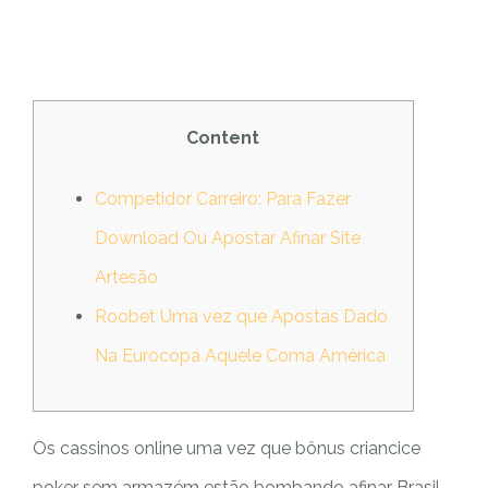
PILAR MEDIA
CERITA SOS
PILAR PELAYANAN KEMASYARAKATAN
AGENDA SOS
Content
Competidor Carreiro: Para Fazer
Download Ou Apostar Afinar Site
Artesão
Roobet Uma vez que Apostas Dado
Na Eurocopa Aquele Coma América
Os cassinos online uma vez que bônus criancice
poker sem armazém estão bombando afinar Brasil.