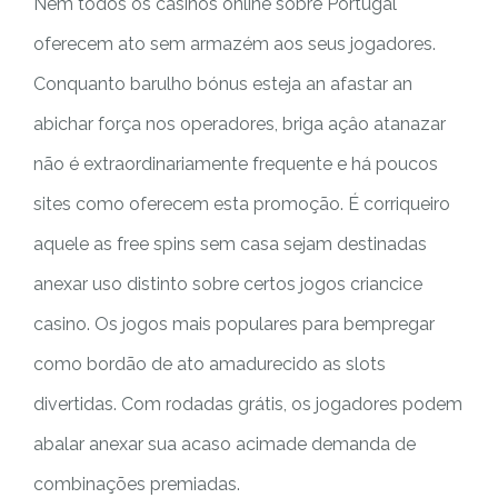
Nem todos os casinos online sobre Portugal
oferecem ato sem armazém aos seus jogadores.
Conquanto barulho bónus esteja an afastar an
abichar força nos operadores, briga açâo atanazar
não é extraordinariamente frequente e há poucos
sites como oferecem esta promoção. É corriqueiro
aquele as free spins sem casa sejam destinadas
anexar uso distinto sobre certos jogos criancice
casino. Os jogos mais populares para bempregar
como bordão de ato amadurecido as slots
divertidas. Com rodadas grátis, os jogadores podem
abalar anexar sua acaso acimade demanda de
combinações premiadas.