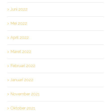
Juni 2022
Mei 2022
April 2022
Maret 2022
Februari 2022
Januari 2022
November 2021
Oktober 2021