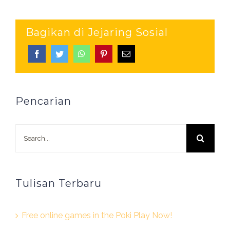
Bagikan di Jejaring Sosial
Pencarian
Search
for:
Tulisan Terbaru
Free online games in the Poki Play Now!