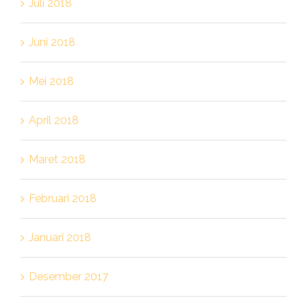
Juli 2018
Juni 2018
Mei 2018
April 2018
Maret 2018
Februari 2018
Januari 2018
Desember 2017