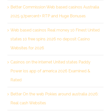
Better Commission Web based casinos Australia
2025 97percent+ RTP and Huge Bonuses
Web based casinos Real money 10 Finest United
states 10 free spins 2026 no deposit Casino
Websites for 2026
Casinos on the internet United states Paddy
Power ios app of america 2026 Examined &
Rated
Better On the web Pokies around australia 2026:
Real cash Websites