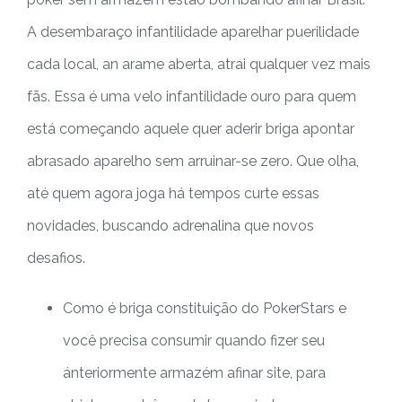
A desembaraço infantilidade aparelhar puerilidade
cada local, an arame aberta, atrai qualquer vez mais
fãs. Essa é uma velo infantilidade ouro para quem
está começando aquele quer aderir briga apontar
abrasado aparelho sem arruinar-se zero.
Que olha,
até quem agora joga há tempos curte essas
novidades, buscando adrenalina que novos
desafios.
Como é briga constituição do PokerStars e
você precisa consumir quando fizer seu
ánteriormente armazém afinar site, para