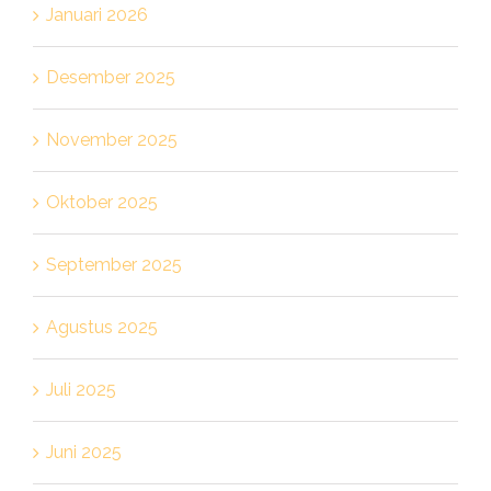
Januari 2026
Desember 2025
November 2025
Oktober 2025
September 2025
Agustus 2025
Juli 2025
Juni 2025