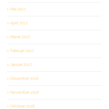
Mei 2017
April 2017
Maret 2017
Februari 2017
Januari 2017
Desember 2016
November 2016
Oktober 2016