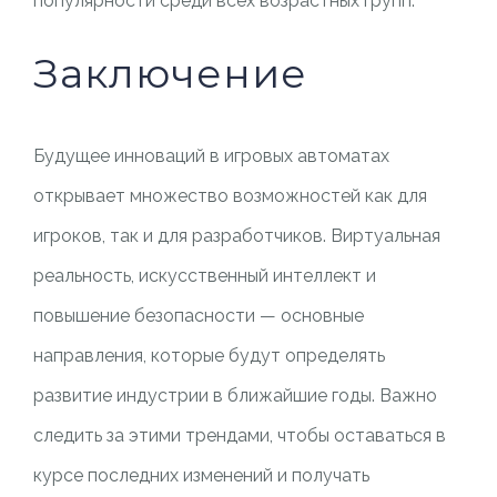
популярности среди всех возрастных групп.
Заключение
Будущее инноваций в игровых автоматах
открывает множество возможностей как для
игроков, так и для разработчиков. Виртуальная
реальность, искусственный интеллект и
повышение безопасности — основные
направления, которые будут определять
развитие индустрии в ближайшие годы. Важно
следить за этими трендами, чтобы оставаться в
курсе последних изменений и получать