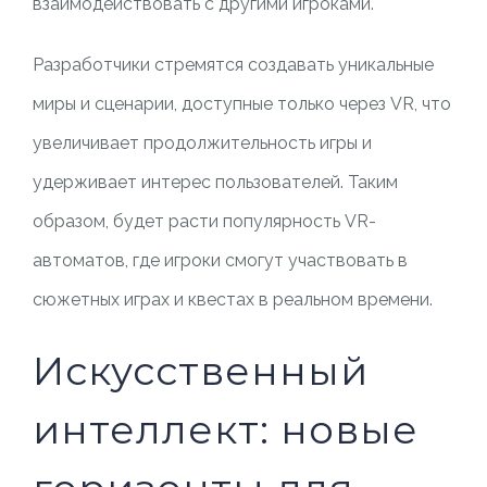
взаимодействовать с другими игроками.
Разработчики стремятся создавать уникальные
миры и сценарии, доступные только через VR, что
увеличивает продолжительность игры и
удерживает интерес пользователей. Таким
образом, будет расти популярность VR-
автоматов, где игроки смогут участвовать в
сюжетных играх и квестах в реальном времени.
Искусственный
интеллект: новые