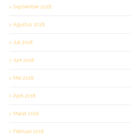
September 2018
Agustus 2018
Juli 2018
Juni 2018
Mei 2018
April 2018
Maret 2018
Februari 2018