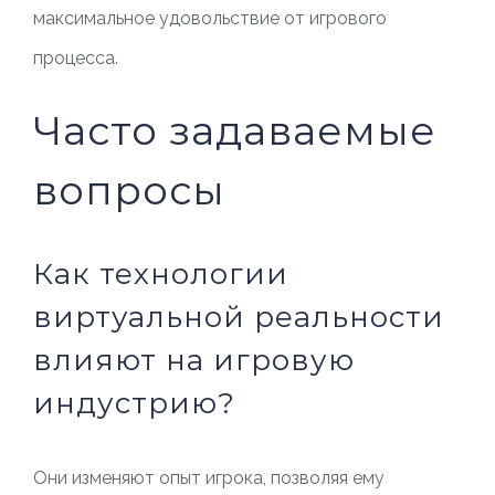
максимальное удовольствие от игрового
процесса.
Часто задаваемые
вопросы
Как технологии
виртуальной реальности
влияют на игровую
индустрию?
Они изменяют опыт игрока, позволяя ему