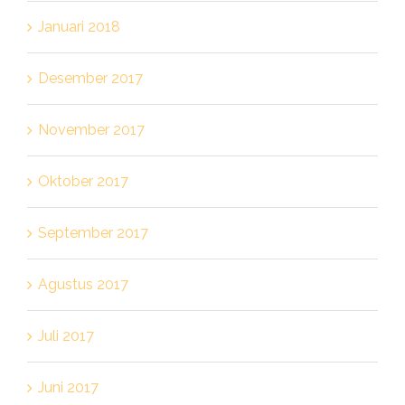
Januari 2018
Desember 2017
November 2017
Oktober 2017
September 2017
Agustus 2017
Juli 2017
Juni 2017