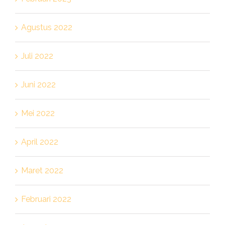
Agustus 2022
Juli 2022
Juni 2022
Mei 2022
April 2022
Maret 2022
Februari 2022