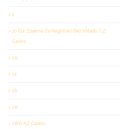
1
10 Eur Zdarma Za Registraci Bez Vkladu: CZ
Casina
111
12
16
1w
1Win AZ Casino