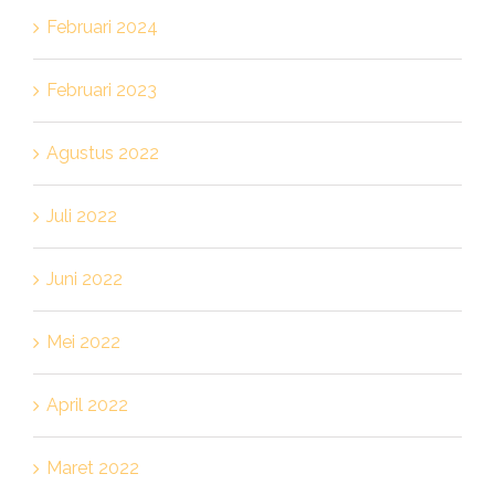
Februari 2024
Februari 2023
Agustus 2022
Juli 2022
Juni 2022
Mei 2022
April 2022
Maret 2022