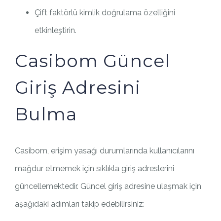
Çift faktörlü kimlik doğrulama özelliğini
etkinleştirin.
Casibom Güncel
Giriş Adresini
Bulma
Casibom, erişim yasağı durumlarında kullanıcılarını
mağdur etmemek için sıklıkla giriş adreslerini
güncellemektedir. Güncel giriş adresine ulaşmak için
aşağıdaki adımları takip edebilirsiniz: