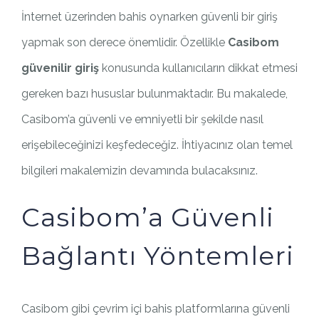
İnternet üzerinden bahis oynarken güvenli bir giriş
yapmak son derece önemlidir. Özellikle
Casibom
güvenilir giriş
konusunda kullanıcıların dikkat etmesi
gereken bazı hususlar bulunmaktadır. Bu makalede,
Casibom’a güvenli ve emniyetli bir şekilde nasıl
erişebileceğinizi keşfedeceğiz. İhtiyacınız olan temel
bilgileri makalemizin devamında bulacaksınız.
Casibom’a Güvenli
Bağlantı Yöntemleri
Casibom gibi çevrim içi bahis platformlarına güvenli