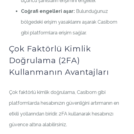
üçüncü şahısların erişimini engeller.
Coğrafi engelleri aşar:
Bulunduğunuz
bölgedeki erişim yasaklarını aşarak Casibom
gibi platformlara erişim sağlar.
Çok Faktörlü Kimlik
Doğrulama (2FA)
Kullanmanın Avantajları
Çok faktörlü kimlik doğrulama, Casibom gibi
platformlarda hesabınızın güvenliğini artırmanın en
etkili yollarından biridir. 2FA kullanarak hesabınızı
güvence altına alabilirsiniz.