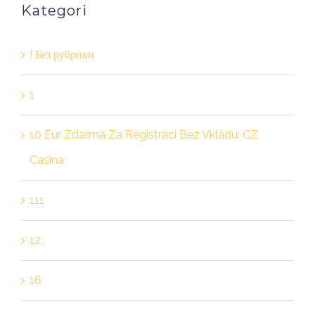
Kategori
! Без рубрики
1
10 Eur Zdarma Za Registraci Bez Vkladu: CZ
Casina
111
12
16