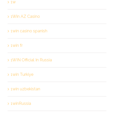
1w
1Win AZ Casino
1win casino spanish
1win fr
1WIN Official In Russia
1win Turkiye
1win uzbekistan
1winRussia