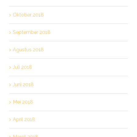
Oktober 2018
September 2018
Agustus 2018
Juli 2018
Juni 2018
Mei 2018
April 2018
Maret 2018