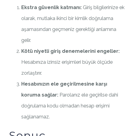
Ekstra güvenlik katmanı:
Giriş bilgilerinize ek
olarak, mutlaka ikinci bir kimlik doğrulama
aşamasından geçmeniz gerektiği anlamına
gelir.
Kötü niyetli giriş denemelerini engeller:
Hesabınıza izinsiz erişimleri büyük ölçüde
zorlaştırır.
Hesabınızın ele geçirilmesine karşı
koruma sağlar:
Parolanız ele geçirilse dahi
doğrulama kodu olmadan hesap erişimi
sağlanamaz.
Sonuç