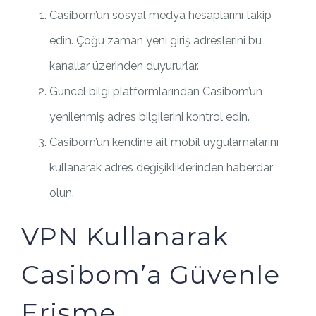
Casibom’un sosyal medya hesaplarını takip
edin. Çoğu zaman yeni giriş adreslerini bu
kanallar üzerinden duyururlar.
Güncel bilgi platformlarından Casibom’un
yenilenmiş adres bilgilerini kontrol edin.
Casibom’un kendine ait mobil uygulamalarını
kullanarak adres değişikliklerinden haberdar
olun.
VPN Kullanarak
Casibom’a Güvenle
Erişme