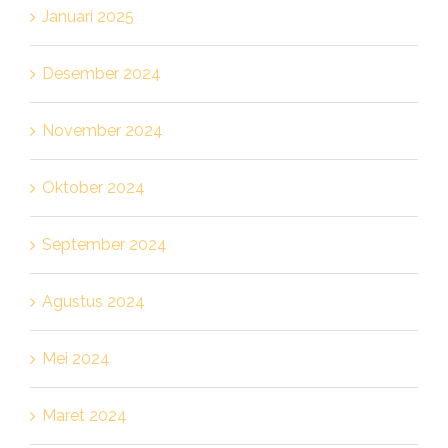
Januari 2025
Desember 2024
November 2024
Oktober 2024
September 2024
Agustus 2024
Mei 2024
Maret 2024