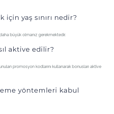
için yaş sınırı nedir?
a daha büyük olmanız gerekmektedir.
l aktive edilir?
sunulan promosyon kodlarını kullanarak bonusları aktive
deme yöntemleri kabul