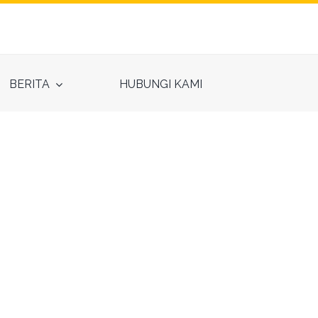
BERITA
HUBUNGI KAMI