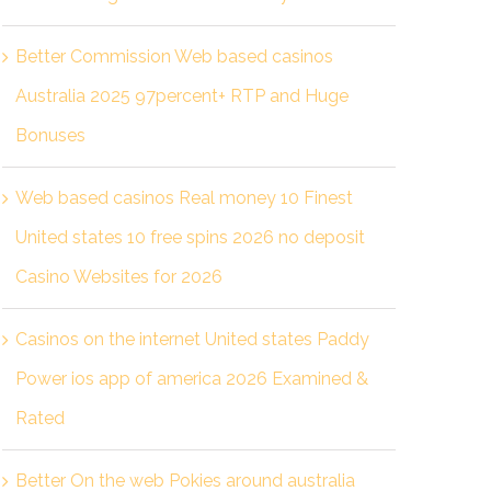
Better Commission Web based casinos
Australia 2025 97percent+ RTP and Huge
Bonuses
Web based casinos Real money 10 Finest
United states 10 free spins 2026 no deposit
Casino Websites for 2026
Casinos on the internet United states Paddy
Power ios app of america 2026 Examined &
Rated
Better On the web Pokies around australia