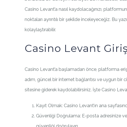
Casino Levant’a nasıl kaydolacağınızı, platformu
noktaları ayrıntılı bir şekilde inceleyeceğiz. Bu yazı,
kolaylaştırabilir.
Casino Levant Giri
Casino Levant’a başlamadan önce, platforma erişim 
adım, güncel bir internet bağlantısı ve uygun bir 
sitesine giderek kaydolabilirsiniz. İşte Casino Leva
Kayıt Olmak: Casino Levant’ın ana sayfasında
Güvenliği Doğrulama: E-posta adresinize v
güvenliği doğrulayın.