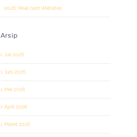
2026: Real cash Websites
Arsip
Juli 2026
Juni 2026
Mei 2026
April 2026
Maret 2026