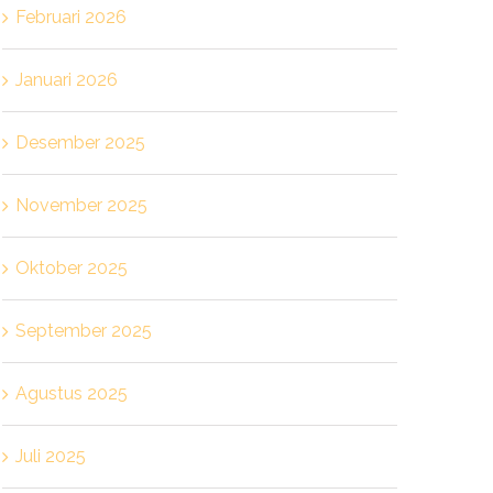
Februari 2026
Januari 2026
Desember 2025
November 2025
Oktober 2025
September 2025
Agustus 2025
Juli 2025