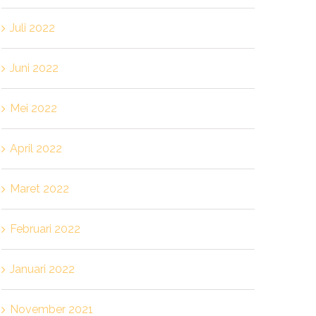
Juli 2022
Juni 2022
Mei 2022
April 2022
Maret 2022
Februari 2022
Januari 2022
November 2021