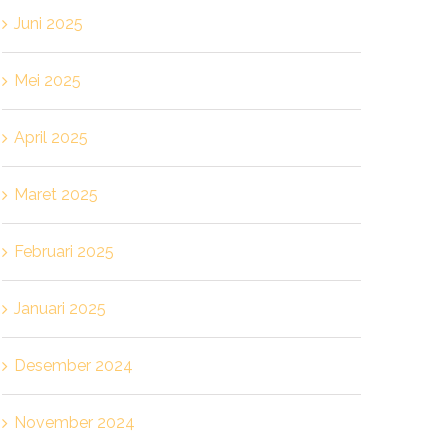
Juni 2025
Mei 2025
April 2025
Maret 2025
Februari 2025
Januari 2025
Desember 2024
November 2024