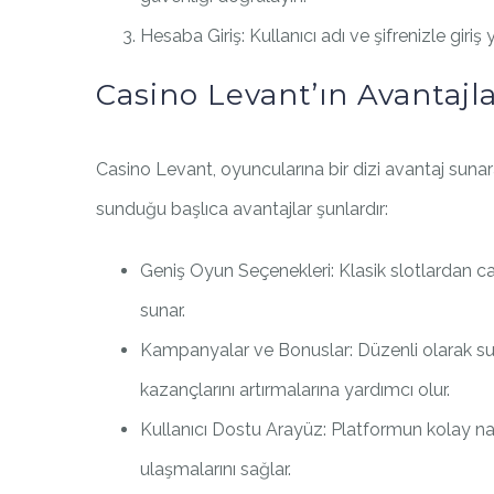
Hesaba Giriş: Kullanıcı adı ve şifrenizle giriş
Casino Levant’ın Avantajla
Casino Levant, oyuncularına bir dizi avantaj sunar
sunduğu başlıca avantajlar şunlardır:
Geniş Oyun Seçenekleri: Klasik slotlardan ca
sunar.
Kampanyalar ve Bonuslar: Düzenli olarak s
kazançlarını artırmalarına yardımcı olur.
Kullanıcı Dostu Arayüz: Platformun kolay navi
ulaşmalarını sağlar.