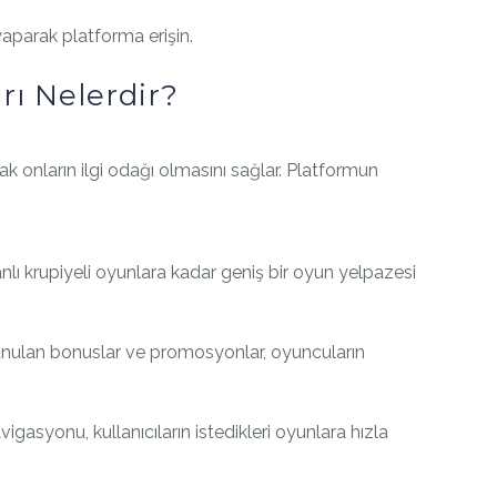
 yaparak platforma erişin.
rı Nelerdir?
ak onların ilgi odağı olmasını sağlar. Platformun
nlı krupiyeli oyunlara kadar geniş bir oyun yelpazesi
unulan bonuslar ve promosyonlar, oyuncuların
gasyonu, kullanıcıların istedikleri oyunlara hızla