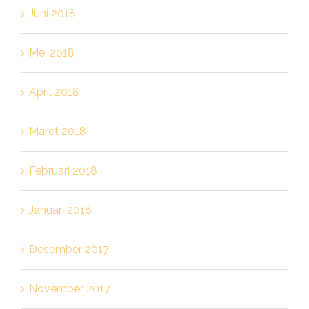
Juni 2018
Mei 2018
April 2018
Maret 2018
Februari 2018
Januari 2018
Desember 2017
November 2017