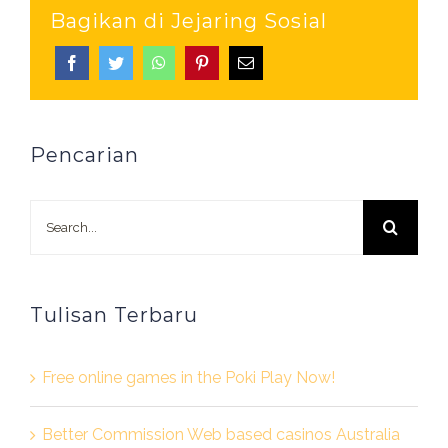
Bagikan di Jejaring Sosial
Pencarian
Search
for:
Tulisan Terbaru
Free online games in the Poki Play Now!
Better Commission Web based casinos Australia