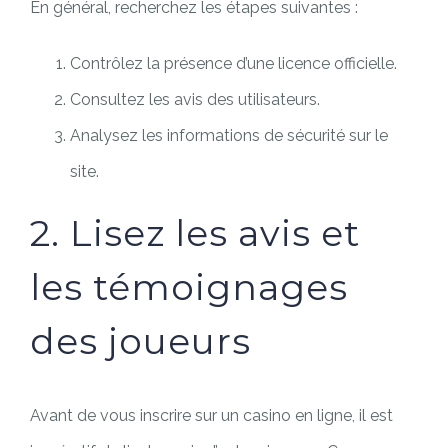
En général, recherchez les étapes suivantes :
Contrôlez la présence d’une licence officielle.
Consultez les avis des utilisateurs.
Analysez les informations de sécurité sur le
site.
2. Lisez les avis et
les témoignages
des joueurs
Avant de vous inscrire sur un casino en ligne, il est