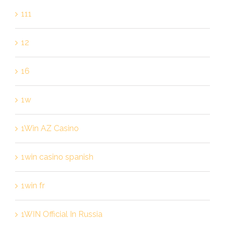
111
12
16
1w
1Win AZ Casino
1win casino spanish
1win fr
1WIN Official In Russia