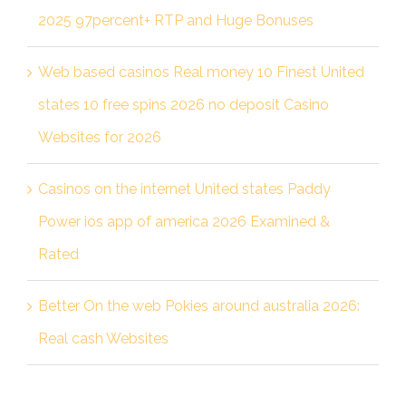
2025 97percent+ RTP and Huge Bonuses
Web based casinos Real money 10 Finest United
states 10 free spins 2026 no deposit Casino
Websites for 2026
Casinos on the internet United states Paddy
Power ios app of america 2026 Examined &
Rated
Better On the web Pokies around australia 2026:
Real cash Websites