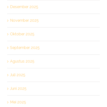
Desember 2025
November 2025
Oktober 2025
September 2025
Agustus 2025
Juli 2025
Juni 2025
Mei 2025