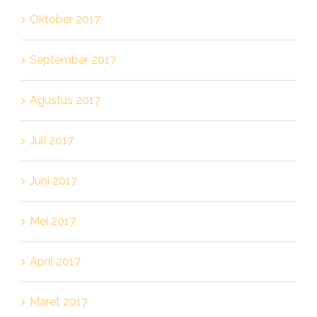
Oktober 2017
September 2017
Agustus 2017
Juli 2017
Juni 2017
Mei 2017
April 2017
Maret 2017