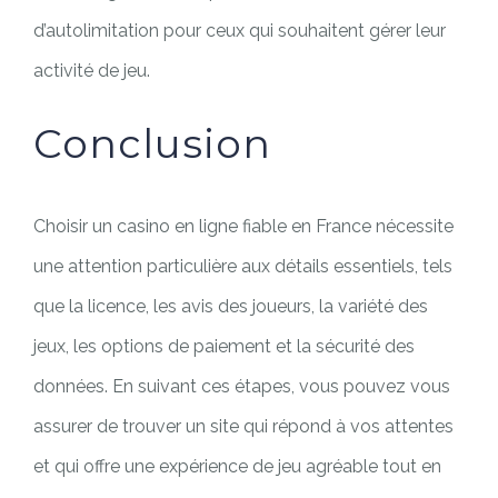
d’autolimitation pour ceux qui souhaitent gérer leur
activité de jeu.
Conclusion
Choisir un casino en ligne fiable en France nécessite
une attention particulière aux détails essentiels, tels
que la licence, les avis des joueurs, la variété des
jeux, les options de paiement et la sécurité des
données. En suivant ces étapes, vous pouvez vous
assurer de trouver un site qui répond à vos attentes
et qui offre une expérience de jeu agréable tout en