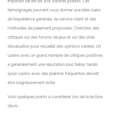
impératif de lire les avis d’autres joueurs. Ces
témoignages peuvent vous donner une idée claire
de l’expérience générale, du service client et des
méthodes de paiement proposées. Cherchez des
critiques sur des forums de jeux et sur des sites
d’évaluation pour recueillir des opinions variées. Un
casino avec un grand nombre de critiques positives
a généralement une réputation plus fiable, tandis
qu’un casino avec des plaintes fréquentes devrait
être soigneusement évité.
Voici quelques points à considérer lors de la lecture
d’avis :