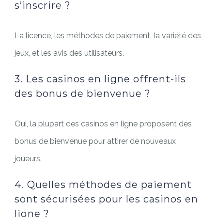
s’inscrire ?
La licence, les méthodes de paiement, la variété des
jeux, et les avis des utilisateurs.
3. Les casinos en ligne offrent-ils
des bonus de bienvenue ?
Oui, la plupart des casinos en ligne proposent des
bonus de bienvenue pour attirer de nouveaux
joueurs.
4. Quelles méthodes de paiement
sont sécurisées pour les casinos en
ligne ?