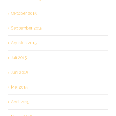
Oktober 2015
September 2015
Agustus 2015
Juli 2015
Juni 2015
Mei 2015
April 2015