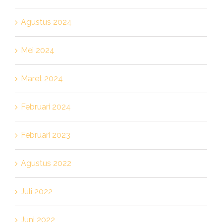
Agustus 2024
Mei 2024
Maret 2024
Februari 2024
Februari 2023
Agustus 2022
Juli 2022
Juni 2022