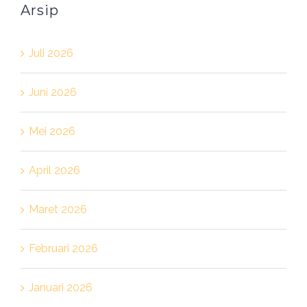
Arsip
Juli 2026
Juni 2026
Mei 2026
April 2026
Maret 2026
Februari 2026
Januari 2026