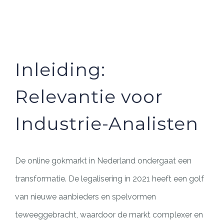
PILAR MEDIA
CERITA SOS
PILAR PELAYANAN KEMASYARAKATAN
AGENDA SOS
Inleiding:
Relevantie voor
Industrie-Analisten
De online gokmarkt in Nederland ondergaat een
transformatie. De legalisering in 2021 heeft een golf
van nieuwe aanbieders en spelvormen
teweeggebracht, waardoor de markt complexer en