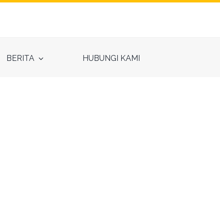
BERITA
HUBUNGI KAMI