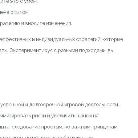
йте это с умом.
мена опытом.
атегию и вносите изменения.
эффективных и индивидуальных стратегий, которые
аты. Экспериментируя с разными подходами, вы
успешной и долгосрочной игровой деятельности.
имизировать риски и увеличить шансы на
пыта, следование простым, но важным принципам
я от игры, не подвергая себя излишним