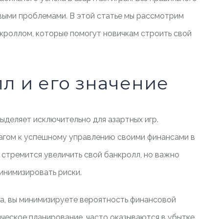
выми проблемами. В этой статье мы рассмотрим
кроллом, которые помогут новичкам строить свой
лл и его значение
ыделяет исключительно для азартных игр.
шагом к успешному управлению своими финансами в
 стремится увеличить свой банкролл, но важно
минимизировать риски.
а, вы минимизируете вероятность финансовой
ческое планирование, часто оказываются в убытке.