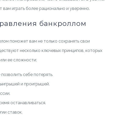
 вам играть более рационально и уверенно.
равления банкроллом
ллом поможет вам не только сохранять свои
уществуют несколько ключевых принципов, которых
или ее сложности:
 позволить себе потерять.
ыигрышей и проигрышей.
ссии.
ремя останавливаться.
гии ставок.