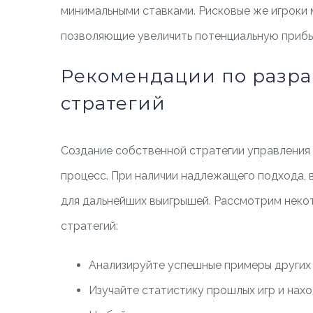
минимальными ставками. Рисковые же игроки 
позволяющие увеличить потенциальную прибы
Рекомендации по разра
стратегий
Создание собственной стратегии управления
процесс. При наличии надлежащего подхода, 
для дальнейших выигрышей. Рассмотрим неко
стратегий:
Анализируйте успешные примеры других 
Изучайте статистику прошлых игр и нах