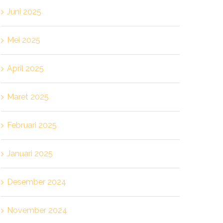
Juni 2025
Mei 2025
April 2025
Maret 2025
Februari 2025
Januari 2025
Desember 2024
November 2024