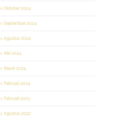
Oktober 2024
September 2024
Agustus 2024
Mei 2024
Maret 2024
Februari 2024
Februari 2023
Agustus 2022