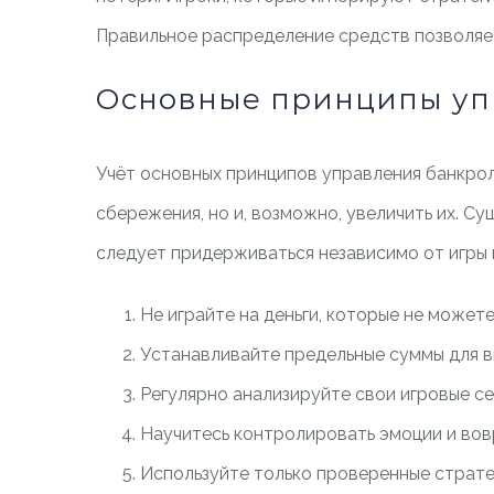
Правильное распределение средств позволяет
Основные принципы уп
Учёт основных принципов управления банкро
сбережения, но и, возможно, увеличить их. С
следует придерживаться независимо от игры 
Не играйте на деньги, которые не можете
Устанавливайте предельные суммы для в
Регулярно анализируйте свои игровые се
Научитесь контролировать эмоции и вов
Используйте только проверенные страте