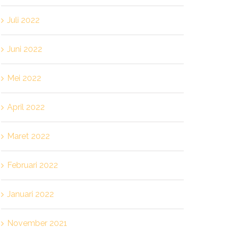
Juli 2022
Juni 2022
Mei 2022
April 2022
Maret 2022
Februari 2022
Januari 2022
November 2021