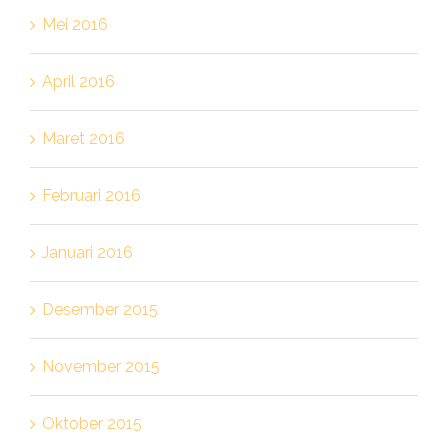
Mei 2016
April 2016
Maret 2016
Februari 2016
Januari 2016
Desember 2015
November 2015
Oktober 2015