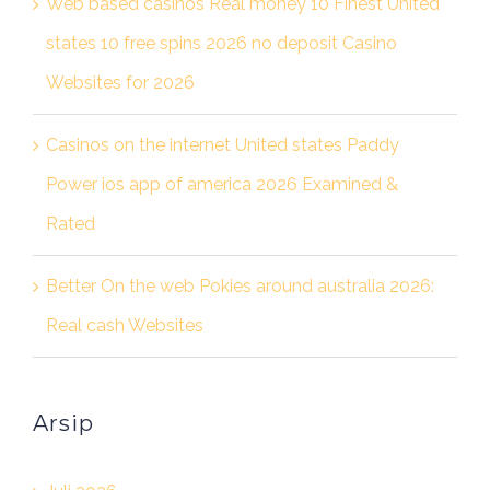
Web based casinos Real money 10 Finest United
states 10 free spins 2026 no deposit Casino
Websites for 2026
Casinos on the internet United states Paddy
Power ios app of america 2026 Examined &
Rated
Better On the web Pokies around australia 2026:
Real cash Websites
Arsip