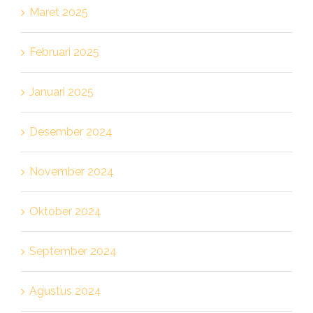
Maret 2025
Februari 2025
Januari 2025
Desember 2024
November 2024
Oktober 2024
September 2024
Agustus 2024