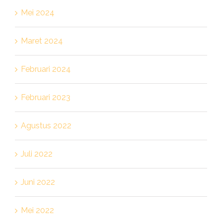
Mei 2024
Maret 2024
Februari 2024
Februari 2023
Agustus 2022
Juli 2022
Juni 2022
Mei 2022