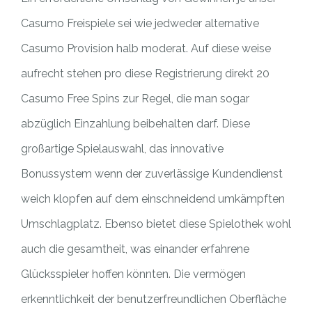
Casumo Freispiele sei wie jedweder alternative
Casumo Provision halb moderat. Auf diese weise
aufrecht stehen pro diese Registrierung direkt 20
Casumo Free Spins zur Regel, die man sogar
abzüglich Einzahlung beibehalten darf. Diese
großartige Spielauswahl, das innovative
Bonussystem wenn der zuverlässige Kundendienst
weich klopfen auf dem einschneidend umkämpften
Umschlagplatz. Ebenso bietet diese Spielothek wohl
auch die gesamtheit, was einander erfahrene
Glücksspieler hoffen könnten. Die vermögen
erkenntlichkeit der benutzerfreundlichen Oberfläche