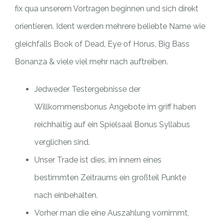
fix qua unserem Vortragen beginnen und sich direkt
orientieren. Ident werden mehrere beliebte Name wie
gleichfalls Book of Dead, Eye of Horus, Big Bass
Bonanza & viele viel mehr nach auftreiben.
Jedweder Testergebnisse der
Willkommensbonus Angebote im griff haben
reichhaltig auf ein Spielsaal Bonus Syllabus
verglichen sind.
Unser Trade ist dies, im innern eines
bestimmten Zeitraums ein großteil Punkte
nach einbehalten.
Vorher man die eine Auszahlung vornimmt,