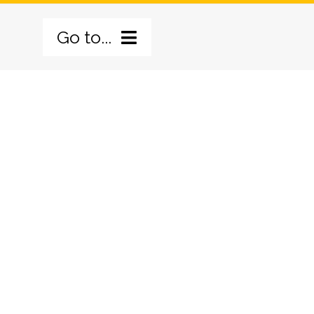
Skip
Go to...
to
content
BERANDA
TENTANG KAMI
PILAR PROGRAM
SEJARAH
GALERI
VISI MISI
PILAR PELATIHAN
BERITA
PROFIL
PILAR KESAKSIAN
HUBUNGI KAMI
LOGO BARU
PILAR PELAYANAN
BERITA UTAMA