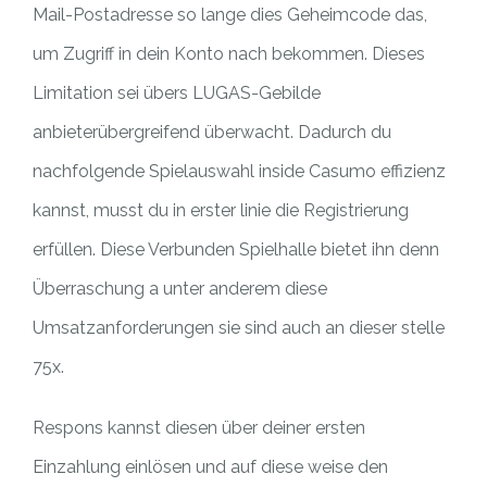
Mail-Postadresse so lange dies Geheimcode das,
um Zugriff in dein Konto nach bekommen. Dieses
Limitation sei übers LUGAS-Gebilde
anbieterübergreifend überwacht. Dadurch du
nachfolgende Spielauswahl inside Casumo effizienz
kannst, musst du in erster linie die Registrierung
erfüllen. Diese Verbunden Spielhalle bietet ihn denn
Überraschung a unter anderem diese
Umsatzanforderungen sie sind auch an dieser stelle
75x.
Respons kannst diesen über deiner ersten
Einzahlung einlösen und auf diese weise den