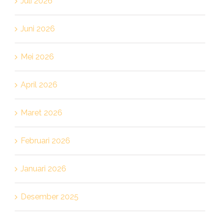
Juli 2026
Juni 2026
Mei 2026
April 2026
Maret 2026
Februari 2026
Januari 2026
Desember 2025