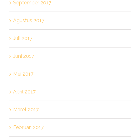
September 2017
Agustus 2017
Juli 2017
Juni 2017
Mei 2017
April 2017
Maret 2017
Februari 2017