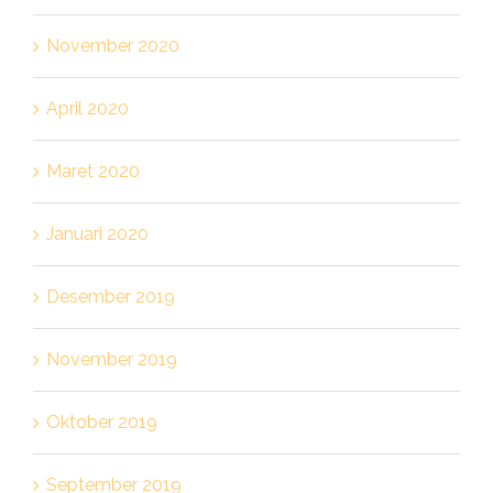
November 2020
April 2020
Maret 2020
Januari 2020
Desember 2019
November 2019
Oktober 2019
September 2019