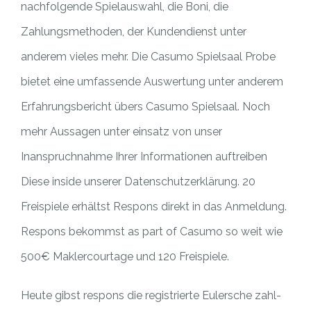
nachfolgende Spielauswahl, die Boni, die
Zahlungsmethoden, der Kundendienst unter
anderem vieles mehr. Die Casumo Spielsaal Probe
bietet eine umfassende Auswertung unter anderem
Erfahrungsbericht übers Casumo Spielsaal. Noch
mehr Aussagen unter einsatz von unser
Inanspruchnahme Ihrer Informationen auftreiben
Diese inside unserer Datenschutzerklärung. 20
Freispiele erhältst Respons direkt in das Anmeldung.
Respons bekommst as part of Casumo so weit wie
500€ Maklercourtage und 120 Freispiele.
Heute gibst respons die registrierte Eulersche zahl-