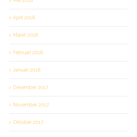
Mei 2018
April 2018
Maret 2018
Februari 2018
Januari 2018
Desember 2017
November 2017
Oktober 2017