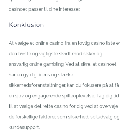
casinoet passer til dine interesser.
Konklusion
At vælge et online casino fra en lovlig casino liste er
den første og vigtigste skridt mod sikker og
ansvarlig online gambling. Ved at sikre, at casinoet
har en gyldig licens og stærke
sikkerhedsforanstaltninger, kan du fokusere på at få
en sjov og engagerende spilleoplevelse. Tag dig tid
til at vælge det rette casino for dig ved at overveje
de forskellige faktorer, som sikkerhed, spiludvalg og
kundesupport.