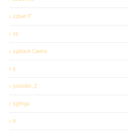
22bet IT
25
29black Casino
5
5000BA_Z
5gringo
6