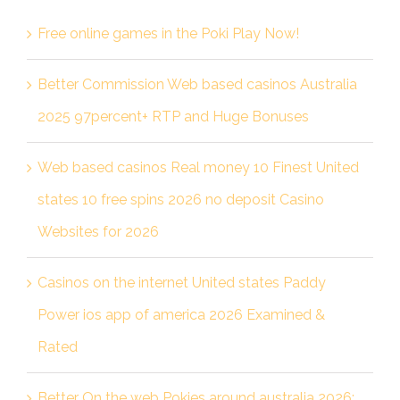
Free online games in the Poki Play Now!
Better Commission Web based casinos Australia
2025 97percent+ RTP and Huge Bonuses
Web based casinos Real money 10 Finest United
states 10 free spins 2026 no deposit Casino
Websites for 2026
Casinos on the internet United states Paddy
Power ios app of america 2026 Examined &
Rated
Better On the web Pokies around australia 2026: