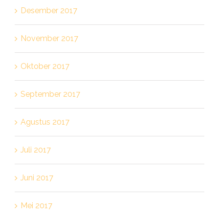
Desember 2017
November 2017
Oktober 2017
September 2017
Agustus 2017
Juli 2017
Juni 2017
Mei 2017