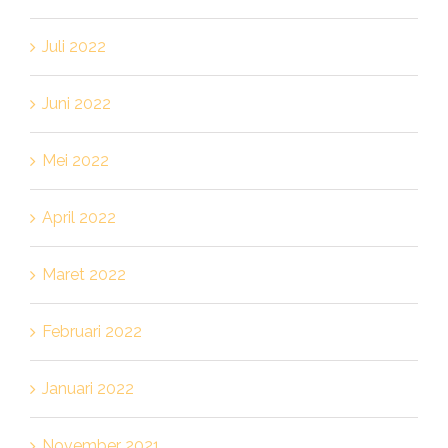
Juli 2022
Juni 2022
Mei 2022
April 2022
Maret 2022
Februari 2022
Januari 2022
November 2021