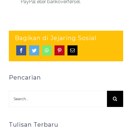
PayPal eller bankoverførsel.
Bagikan di Jejaring Sosial
Pencarian
Search
for:
Tulisan Terbaru