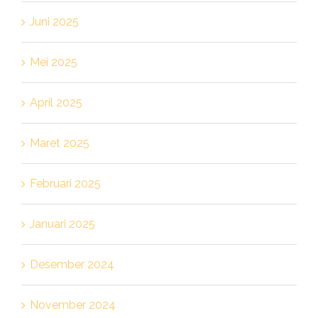
Juni 2025
Mei 2025
April 2025
Maret 2025
Februari 2025
Januari 2025
Desember 2024
November 2024