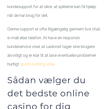
kundesupport for at sikre, at spillerne kan få hjælp,
når de har brug for det.
Denne support er ofte tilgængelig gennem live chat,
e-mail eller telefon. At have en responsiv
kundeservice viser, at casinoet tager sine brugere
alvorligt og er klar til at løse eventuelle problemer
hurtigt
sports betting sider
.
Sådan vælger du
det bedste online
casino for dig