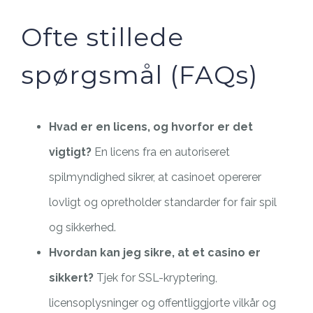
Ofte stillede
spørgsmål (FAQs)
Hvad er en licens, og hvorfor er det
vigtigt?
En licens fra en autoriseret
spilmyndighed sikrer, at casinoet opererer
lovligt og opretholder standarder for fair spil
og sikkerhed.
Hvordan kan jeg sikre, at et casino er
sikkert?
Tjek for SSL-kryptering,
licensoplysninger og offentliggjorte vilkår og