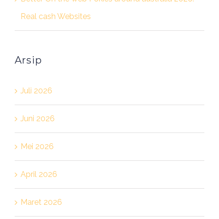
Real cash Websites
Arsip
Juli 2026
Juni 2026
Mei 2026
April 2026
Maret 2026