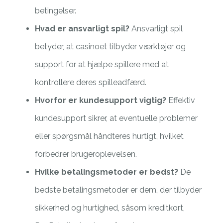
betingelser.
Hvad er ansvarligt spil?
Ansvarligt spil
betyder, at casinoet tilbyder værktøjer og
support for at hjælpe spillere med at
kontrollere deres spilleadfærd.
Hvorfor er kundesupport vigtig?
Effektiv
kundesupport sikrer, at eventuelle problemer
eller spørgsmål håndteres hurtigt, hvilket
forbedrer brugeroplevelsen.
Hvilke betalingsmetoder er bedst?
De
bedste betalingsmetoder er dem, der tilbyder
sikkerhed og hurtighed, såsom kreditkort,