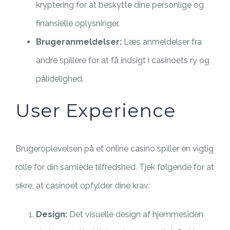
kryptering for at beskytte dine personlige og
finansielle oplysninger.
Brugeranmeldelser:
Læs anmeldelser fra
andre spillere for at få indsigt i casinoets ry og
pålidelighed.
User Experience
Brugeroplevelsen på et online casino spiller en vigtig
rolle for din samlede tilfredshed. Tjek følgende for at
sikre, at casinoet opfylder dine krav:
Design:
Det visuelle design af hjemmesiden