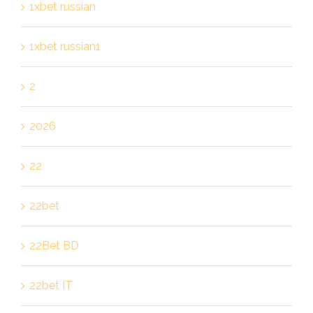
1xbet russian
1xbet russian1
2
2026
22
22bet
22Bet BD
22bet IT