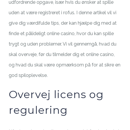
udfordrende opgave, især hvis du ønsker at spille
uden at være registreret i rofus. I denne artikel vil vi
give dig værdifulde tips, der kan hjælpe dig med at
finde et pålideligt online casino, hvor du kan spille
trygt og uden problemer. Vi vil gennemgå, hvad du
skal overveje, før du tilmelder dig et online casino,
og hvad du skal være opmærksom på for at sikre en
god spiloplevelse.
Overvej licens og
regulering