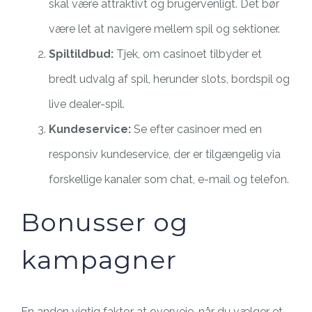
skal være attraktivt og brugervenligt. Det bør
være let at navigere mellem spil og sektioner.
Spiltildbud:
Tjek, om casinoet tilbyder et
bredt udvalg af spil, herunder slots, bordspil og
live dealer-spil.
Kundeservice:
Se efter casinoer med en
responsiv kundeservice, der er tilgængelig via
forskellige kanaler som chat, e-mail og telefon.
Bonusser og
kampagner
En anden vigtig faktor at overveje, når du vælger et