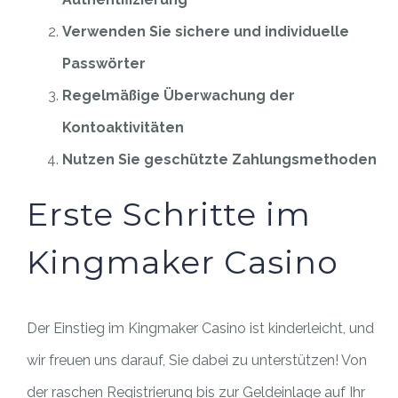
Verwenden Sie sichere und individuelle
Passwörter
Regelmäßige Überwachung der
Kontoaktivitäten
Nutzen Sie geschützte Zahlungsmethoden
Erste Schritte im
Kingmaker Casino
Der Einstieg im Kingmaker Casino ist kinderleicht, und
wir freuen uns darauf, Sie dabei zu unterstützen! Von
der raschen Registrierung bis zur Geldeinlage auf Ihr