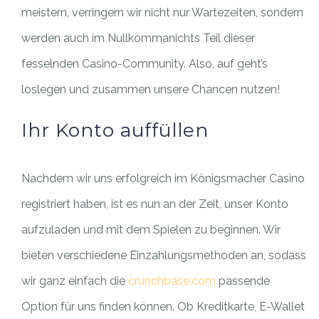
meistern, verringern wir nicht nur Wartezeiten, sondern
werden auch im Nullkommanichts Teil dieser
fesselnden Casino-Community. Also, auf geht’s
loslegen und zusammen unsere Chancen nutzen!
Ihr Konto auffüllen
Nachdem wir uns erfolgreich im Königsmacher Casino
registriert haben, ist es nun an der Zeit, unser Konto
aufzuladen und mit dem Spielen zu beginnen. Wir
bieten verschiedene Einzahlungsmethoden an, sodass
wir ganz einfach die
crunchbase.com
passende
Option für uns finden können. Ob Kreditkarte, E-Wallet