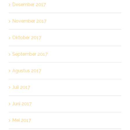
Desember 2017
November 2017
Oktober 2017
September 2017
Agustus 2017
Juli 2017
Juni 2017
Mei 2017