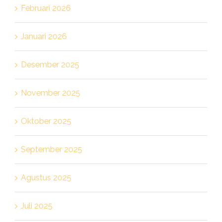
Februari 2026
Januari 2026
Desember 2025
November 2025
Oktober 2025
September 2025
Agustus 2025
Juli 2025