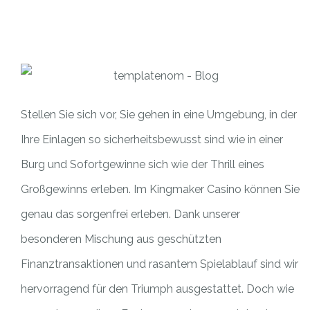
PILAR MEDIA
CERITA SOS
PILAR PELAYANAN KEMASYARAKATAN
AGENDA SOS
Stellen Sie sich vor, Sie gehen in eine Umgebung, in der
Ihre Einlagen so sicherheitsbewusst sind wie in einer
Burg und Sofortgewinne sich wie der Thrill eines
Großgewinns erleben. Im Kingmaker Casino können Sie
genau das sorgenfrei erleben. Dank unserer
besonderen Mischung aus geschützten
Finanztransaktionen und rasantem Spielablauf sind wir
hervorragend für den Triumph ausgestattet. Doch wie