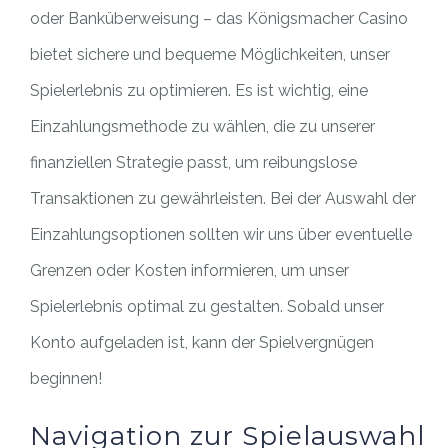
oder Banküberweisung – das Königsmacher Casino
bietet sichere und bequeme Möglichkeiten, unser
Spielerlebnis zu optimieren. Es ist wichtig, eine
Einzahlungsmethode zu wählen, die zu unserer
finanziellen Strategie passt, um reibungslose
Transaktionen zu gewährleisten. Bei der Auswahl der
Einzahlungsoptionen sollten wir uns über eventuelle
Grenzen oder Kosten informieren, um unser
Spielerlebnis optimal zu gestalten. Sobald unser
Konto aufgeladen ist, kann der Spielvergnügen
beginnen!
Navigation zur Spielauswahl