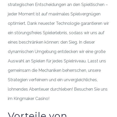
strategischen Entscheidungen an den Spieltischen –
jeder Moment ist auf maximales Spielvergnügen
optimiert. Dank neuester Technologie garantieren wir
ein störungsfreies Spielerlebnis, sodass wir uns auf
eines beschränken können: den Sieg. In dieser
dynamischen Umgebung entdecken wir eine große
Auswahl an Spielen für jedes Spielniveau. Lasst uns
gemeinsam die Mechaniken beherrschen, unsere
Strategien verfeinern und ein unvergleichliches,
lohnendes Abenteuer durchleben! Besuchen Sie uns
im Kingmaker Casino!
Vorteile von